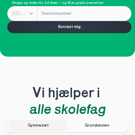
Ringes op inden for 24 timer – og få en 
gratis prøvetime
Kontakt mig
Vi hjælper i 
alle skolefag
Gymnasiet
Grundskolen