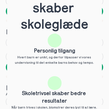
Andet
Ved ikke
skaber 
Næste
Spring over
skoleglæde
1 ud af 9 for at finde den rette tutor
Hvilken årgang?
1.g
3.g
Personlig tilgang
2.g
Andet
Hvert barn er unikt, og derfor tilpasser vi vores 
undervisning til det enkelte barns behov og tempo. 
Næste
Spring over
1 ud af 9 for at finde den rette tutor
Hvilke behov?
Skoletrivsel skaber bedre 
Anbefalet til dig
resultater
Fagligt boost
Når børn trives i skolen, blomstrer deres lyst til at lære. 