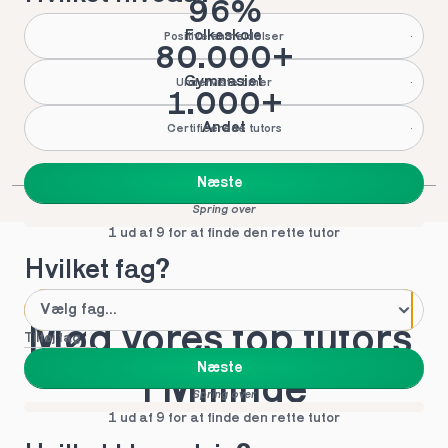
96%
Folkeskole
Positive anmeldelser
80.000+
Gymnasiet
Underviste timer
1.000+
Andet
Certificerede tutors
Næste
Spring over
1 ud af 9 for at finde den rette tutor
Hvilket fag?
Mød vores top tutors 
Tilføj fag
Næste
i Millinge
Spring over
1 ud af 9 for at finde den rette tutor