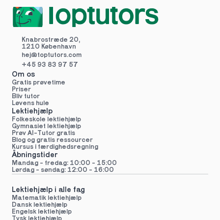
Knabrostræde 20,
1210 København
hej@toptutors.
com
+45 93 83 97 57
Om os
Gratis prøvetime
Priser
Bliv tutor
Løvens hule
Lektiehjælp
Folkeskole lektiehjælp 
Gymnasiet lektiehjælp 
Prøv AI-Tutor gratis
Blog og gratis ressourcer
Kursus i færdighedsregning
Åbningstider
Mandag - fredag: 10:00 - 15:00
Lørdag - søndag: 12:00 - 16:00
Lektiehjælp i alle fag
Matematik lektiehjælp
Dansk lektiehjælp
Engelsk lektiehjælp
Tysk lektiehjælp