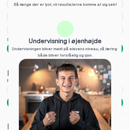
Større skoleglæde
Så længe der er lyst, vil resultaterne komme af sig selv!
Huller i det fundamentale
Hjælp med lektier
Se flere
Undervisning i øjenhøjde
Næste
Undervisningen bliver mødt på elevens niveau, så læring  
både bliver forståelig og sjov.
Spring over
1 ud af 9 for at finde den rette tutor
Hvad hedder du?
Fornavn
*
Efternavn
*
Næste
Opbevares sikkert - oplysninger deles aldrig
1 ud af 9 for at finde den rette tutor
Hvordan kontakter vi dig?