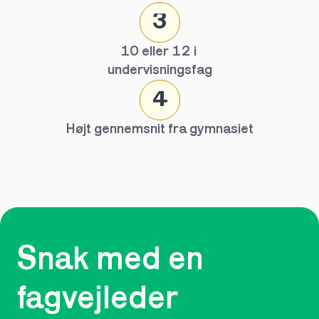
3
10 eller 12 i 
undervisningsfag
4
Højt gennemsnit fra gymnasiet
Snak med en 
fagvejleder