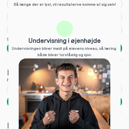
Større skoleglæde
Så længe der er lyst, vil resultaterne komme af sig selv!
Huller i det fundamentale
Hjælp med lektier
Se flere
Undervisning i øjenhøjde
Næste
Undervisningen bliver mødt på elevens niveau, så læring  
både bliver forståelig og sjov.
Spring over
1 ud af 9 for at finde den rette tutor
Hvad hedder du?
Fornavn
*
Efternavn
*
Næste
Opbevares sikkert - oplysninger deles aldrig
1 ud af 9 for at finde den rette tutor
Hvordan kontakter vi dig?