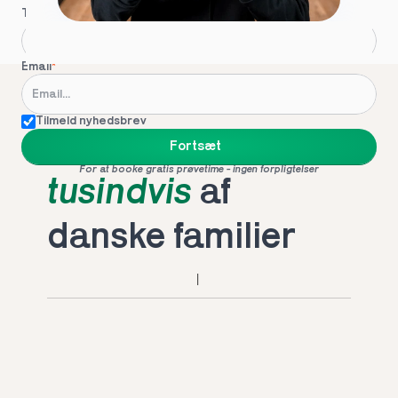
Telefon
*
Email
*
Tilmeld nyhedsbrev
Foretrukket af 
Fortsæt
For at booke gratis prøvetime - ingen forpligtelser
tusindvis
 af 
danske familier