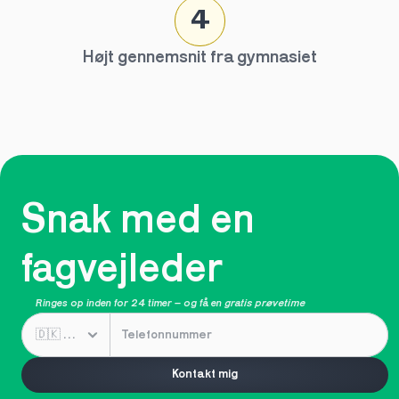
4
Højt gennemsnit fra gymnasiet
Snak med en 
fagvejleder
Ringes op inden for 24 timer – og få en 
gratis prøvetime
Kontakt mig