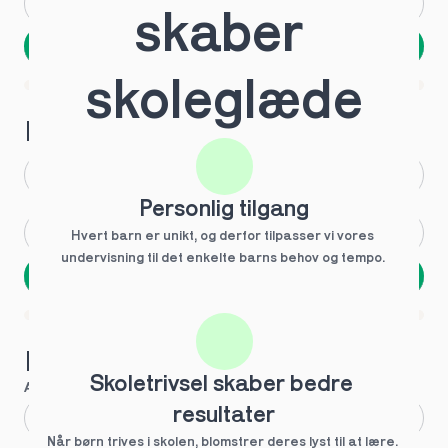
Andet
Ved ikke
skaber 
Næste
Spring over
skoleglæde
1 ud af 9 for at finde den rette tutor
Hvilken årgang?
1.g
3.g
Personlig tilgang
2.g
Andet
Hvert barn er unikt, og derfor tilpasser vi vores 
undervisning til det enkelte barns behov og tempo. 
Næste
Spring over
1 ud af 9 for at finde den rette tutor
Hvilke behov?
Skoletrivsel skaber bedre 
Anbefalet til dig
resultater
Fagligt boost
Når børn trives i skolen, blomstrer deres lyst til at lære. 