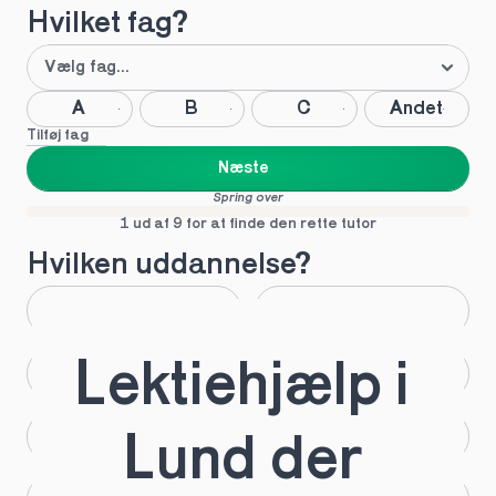
Hvilket fag?
A
B
C
Andet
Tilføj fag
Næste
Spring over
1 ud af 9 for at finde den rette tutor
Hvilken uddannelse?
STX
HHX
Lektiehjælp i 
HTX
HF
IB
EUX
Lund der 