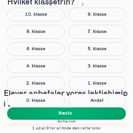
Hvilket klassetrin?
10. klasse
9. klasse
8. klasse
7. klasse
6. klasse
5. klasse
4. klasse
3. klasse
2. klasse
1. klasse
Elever anbefaler vores lektiehjælp 
0. klasse
Andet
i Lund
Næste
Spring over
1 ud af 9 for at finde den rette tutor