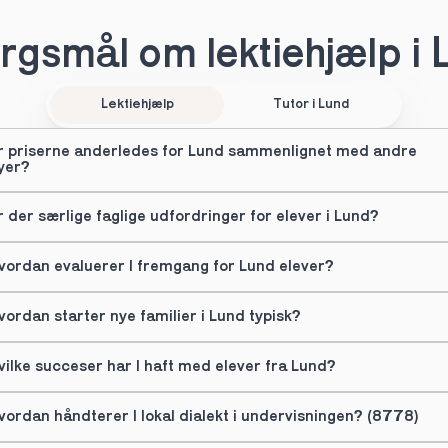
rgsmål om lektiehjælp i 
Lektiehjælp
Tutor i Lund
r priserne anderledes for Lund sammenlignet med andre 
yer?
r der særlige faglige udfordringer for elever i Lund?
vordan evaluerer I fremgang for Lund elever?
vordan starter nye familier i Lund typisk?
vilke succeser har I haft med elever fra Lund?
vordan håndterer I lokal dialekt i undervisningen? (8778)