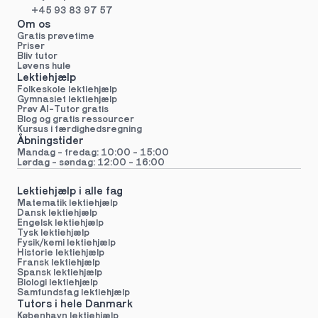
+45 93 83 97 57
Om os
Gratis prøvetime
Priser
Bliv tutor
Løvens hule
Lektiehjælp
Folkeskole lektiehjælp 
Gymnasiet lektiehjælp 
Prøv AI-Tutor gratis
Blog og gratis ressourcer
Kursus i færdighedsregning
Åbningstider
Mandag - fredag: 10:00 - 15:00
Lørdag - søndag: 12:00 - 16:00
Lektiehjælp i alle fag
Matematik lektiehjælp
Dansk lektiehjælp
Engelsk lektiehjælp
Tysk lektiehjælp
Fysik/kemi lektiehjælp
Historie lektiehjælp
Fransk lektiehjælp
Spansk lektiehjælp
Biologi lektiehjælp
Samfundsfag lektiehjælp
Tutors i hele Danmark
København lektiehjælp