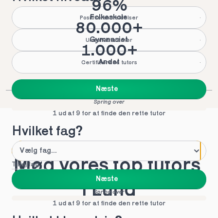
96%
Folkeskole
Positive anmeldelser
80.000+
Gymnasiet
Underviste timer
1.000+
Andet
Certificerede tutors
Næste
Spring over
1 ud af 9 for at finde den rette tutor
Hvilket fag?
Mød vores top tutors 
Tilføj fag
Næste
i Lund
Spring over
1 ud af 9 for at finde den rette tutor