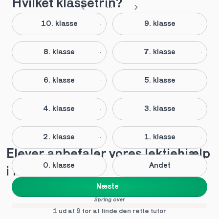
Hvilket klassetrin?
10. klasse
9. klasse
8. klasse
7. klasse
6. klasse
5. klasse
4. klasse
3. klasse
2. klasse
1. klasse
Elever anbefaler vores lektiehjælp 
0. klasse
Andet
i Kgs.
Næste
Spring over
1 ud af 9 for at finde den rette tutor