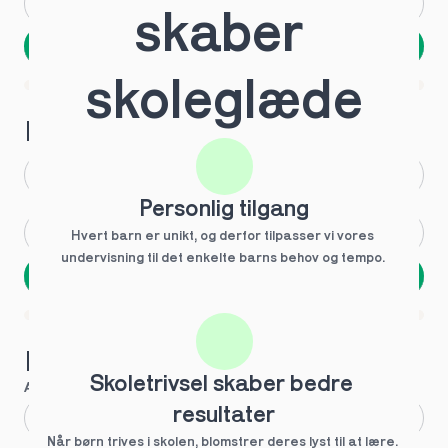
Andet
Ved ikke
skaber 
Næste
Spring over
skoleglæde
1 ud af 9 for at finde den rette tutor
Hvilken årgang?
1.g
3.g
Personlig tilgang
2.g
Andet
Hvert barn er unikt, og derfor tilpasser vi vores 
undervisning til det enkelte barns behov og tempo. 
Næste
Spring over
1 ud af 9 for at finde den rette tutor
Hvilke behov?
Skoletrivsel skaber bedre 
Anbefalet til dig
resultater
Fagligt boost
Når børn trives i skolen, blomstrer deres lyst til at lære. 