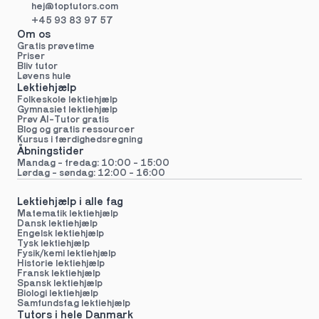
hej@toptutors.
com
+45 93 83 97 57
Om os
Gratis prøvetime
Priser
Bliv tutor
Løvens hule
Lektiehjælp
Folkeskole lektiehjælp 
Gymnasiet lektiehjælp 
Prøv AI-Tutor gratis
Blog og gratis ressourcer
Kursus i færdighedsregning
Åbningstider
Mandag - fredag: 10:00 - 15:00
Lørdag - søndag: 12:00 - 16:00
Lektiehjælp i alle fag
Matematik lektiehjælp
Dansk lektiehjælp
Engelsk lektiehjælp
Tysk lektiehjælp
Fysik/kemi lektiehjælp
Historie lektiehjælp
Fransk lektiehjælp
Spansk lektiehjælp
Biologi lektiehjælp
Samfundsfag lektiehjælp
Tutors i hele Danmark