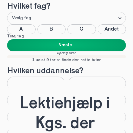
Hvilket fag?
A
B
C
Andet
Tilføj fag
Næste
Spring over
1 ud af 9 for at finde den rette tutor
Hvilken uddannelse?
STX
HHX
Lektiehjælp i 
HTX
HF
IB
EUX
Kgs. der 