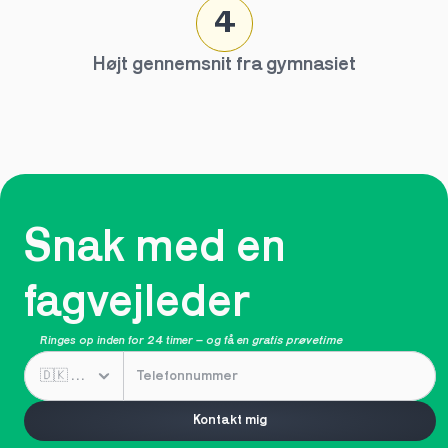
4
Højt gennemsnit fra gymnasiet
Snak med en 
fagvejleder
Ringes op inden for 24 timer – og få en 
gratis prøvetime
Kontakt mig