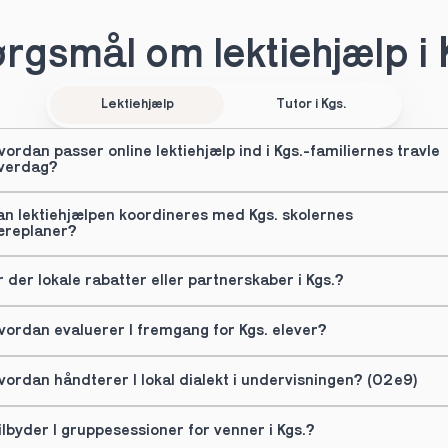
rgsmål om lektiehjælp i 
Lektiehjælp
Tutor i Kgs.
vordan passer online lektiehjælp ind i Kgs.-familiernes travle 
verdag?
an lektiehjælpen koordineres med Kgs. skolernes 
æreplaner?
r der lokale rabatter eller partnerskaber i Kgs.?
vordan evaluerer I fremgang for Kgs. elever?
vordan håndterer I lokal dialekt i undervisningen? (02e9)
ilbyder I gruppesessioner for venner i Kgs.?