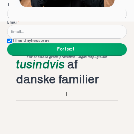
Telefon
*
Email
*
Tilmeld nyhedsbrev
Foretrukket af 
Fortsæt
For at booke gratis prøvetime - ingen forpligtelser
tusindvis
 af 
danske familier