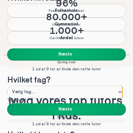
96%
Folkeskole
Positive anmeldelser
80.000+
Gymnasiet
Underviste timer
1.000+
Andet
Certificerede tutors
Næste
Spring over
1 ud af 9 for at finde den rette tutor
Hvilket fag?
Mød vores top tutors 
Tilføj fag
Næste
i Kgs.
Spring over
1 ud af 9 for at finde den rette tutor