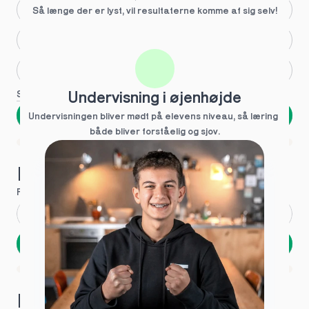
Større skoleglæde
Så længe der er lyst, vil resultaterne komme af sig selv!
Huller i det fundamentale
Hjælp med lektier
Se flere
Undervisning i øjenhøjde
Næste
Undervisningen bliver mødt på elevens niveau, så læring  
både bliver forståelig og sjov.
Spring over
1 ud af 9 for at finde den rette tutor
Hvad hedder du?
Fornavn
*
Efternavn
*
Næste
Opbevares sikkert - oplysninger deles aldrig
1 ud af 9 for at finde den rette tutor
Hvordan kontakter vi dig?