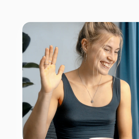
Fornavn
*
Efternav
Næste
Opbevares sikkert - oplysninger d
1 ud af 9 for at finde den re
Hvordan kontakter vi d
Telefon
*
Email
*
Tilmeld nyhedsbrev
Fortsæt
For at booke gratis prøvetime - ingen