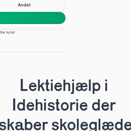
Andet
tte tutor
C
Andet
Lektiehjælp i 
tte tutor
Idehistorie der 
skaber skoleglæd
HHX