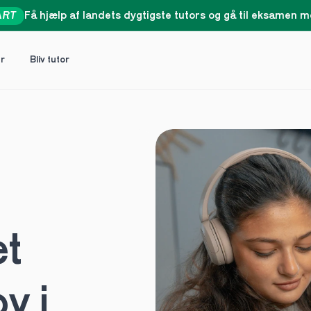
ART
Få hjælp af landets dygtigste tutors og gå til eksamen me
er
Bliv tutor
t 
 i 