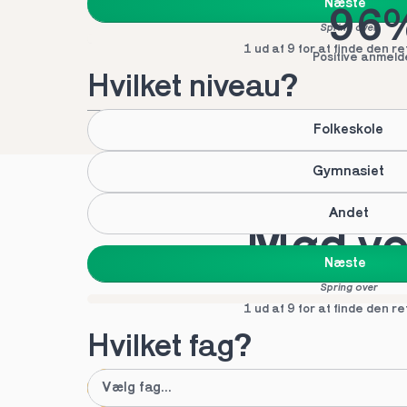
Næste
96
Spring over
1 ud af 9 for at finde den re
Positive anmeld
Hvilket niveau?
Folkeskole
Gymnasiet
Andet
Mød vor
Næste
Spring over
1 ud af 9 for at finde den re
Hvilket fag?