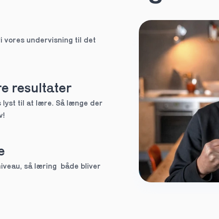
HF
i vores undervisning til det 
EUX
Ved ikke
e resultater
lyst til at lære. Så længe der 
v!
tte tutor
e
3.g
veau, så læring  både bliver 
Andet