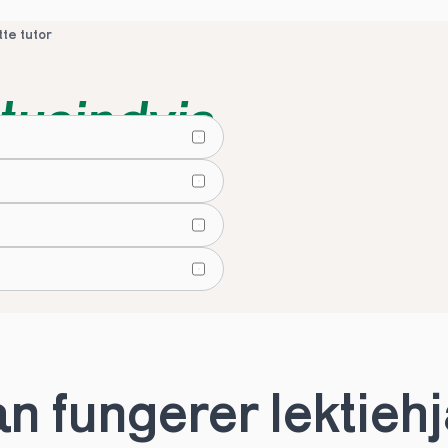
tte tutor
tusindvis
lier
tte tutor
 fungerer lektiehjæ