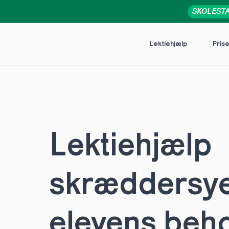
SKOLEST
Lektiehjælp
Pris
Lektiehjælp 
skræddersye
elevens behov