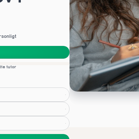
rsonligt
tte tutor