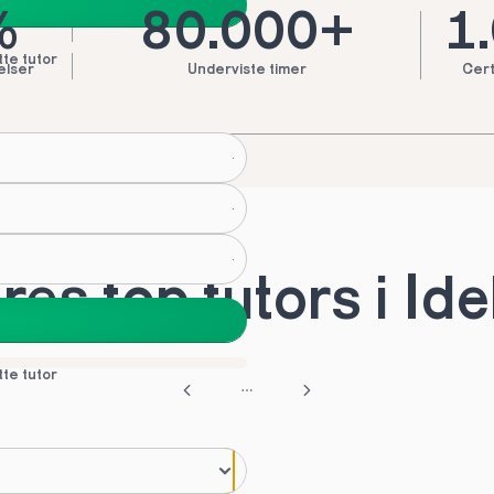
%
80.000+
1
tte tutor
elser
Underviste timer
Cert
es top tutors i Ide
tte tutor