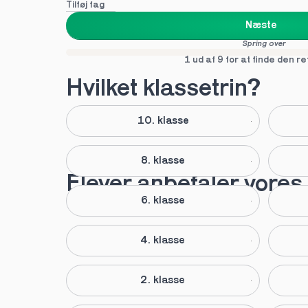
Tilføj fag
Næste
Spring over
1 ud af 9 for at finde den re
Hvilket klassetrin?
10. klasse
8. klasse
Elever anbefaler vores 
6. klasse
4. klasse
2. klasse