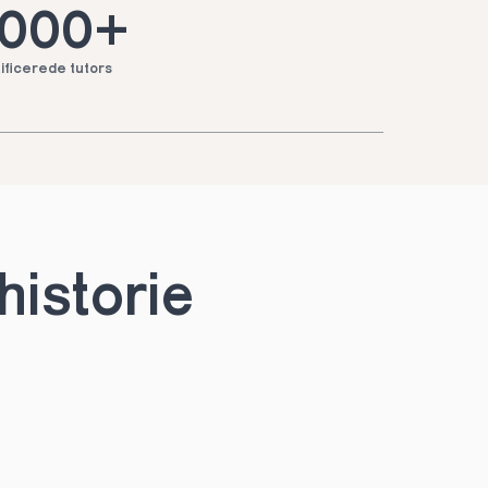
.000+
ificerede tutors
historie