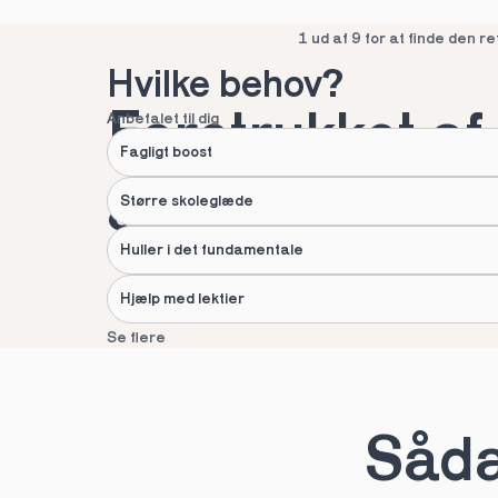
Spring over
1 ud af 9 for at finde den re
Hvilke behov?
Foretrukket af 
Anbefalet til dig
Fagligt boost
af danske fami
Større skoleglæde
Huller i det fundamentale
Hjælp med lektier
Se flere
Næste
Spring over
1 ud af 9 for at finde den re
Sådan
Hvad hedder du?