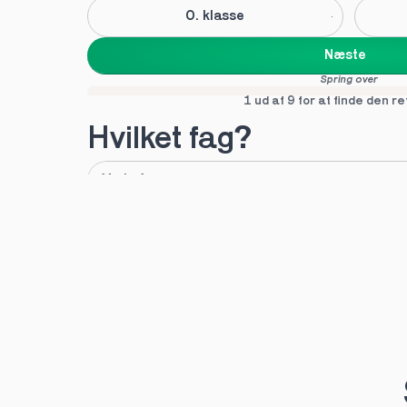
0. klasse
Næste
Spring over
1 ud af 9 for at finde den re
Hvilket fag?
A
B
Tilføj fag
Næste
Spring over
1 ud af 9 for at finde den re
Hvilken uddannelse?
STX