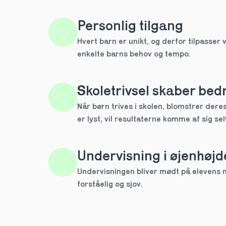
HTX
Personlig tilgang
Hvert barn er unikt, og derfor tilpasser v
IB
enkelte barns behov og tempo. 
Andet
Skoletrivsel skaber bedr
Næste
Når børn trives i skolen, blomstrer deres 
Spring over
er lyst, vil resultaterne komme af sig sel
1 ud af 9 for at finde den re
Hvilken årgang?
Undervisning i øjenhøjd
1.g
Undervisningen bliver mødt på elevens ni
forståelig og sjov.
2.g
Næste