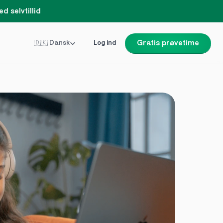
d selvtillid
Select Language
🇩🇰 Dansk
Log ind
Gratis prøvetime