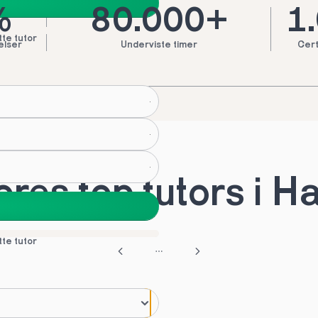
%
80.000+
1
tte tutor
elser
Underviste timer
Cert
res top tutors i Ha
tte tutor