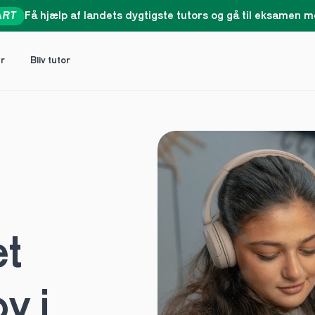
ART
Få hjælp af landets dygtigste tutors og gå til eksamen me
er
Bliv tutor
t 
 i 