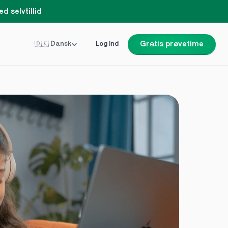
d selvtillid
Select Language
🇩🇰 Dansk
Log ind
Gratis prøvetime