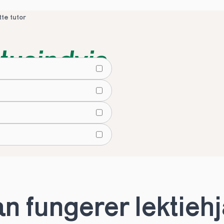
tte tutor
tusindvis
lier
tte tutor
 fungerer lektiehjæ