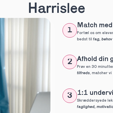
n
*
Harrislee
Match med 
eles aldrig
1
tte tutor
Fortæl os om eleven
bedst til 
fag, behov
ig?
Afhold din 
2
Prøv en 30 minutters
tilfreds
, matcher vi
1:1 undervi
3
 forpligtelser
faglighed, motivatio