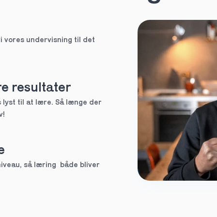
HF
i vores undervisning til det 
EUX
Ved ikke
e resultater
lyst til at lære. Så længe der 
v!
tte tutor
e
3.g
veau, så læring  både bliver 
Andet