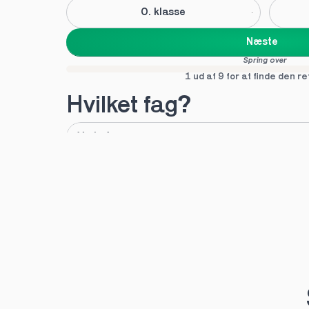
0. klasse
Næste
Spring over
1 ud af 9 for at finde den re
Hvilket fag?
A
B
Tilføj fag
Næste
Spring over
1 ud af 9 for at finde den re
Hvilken uddannelse?
STX