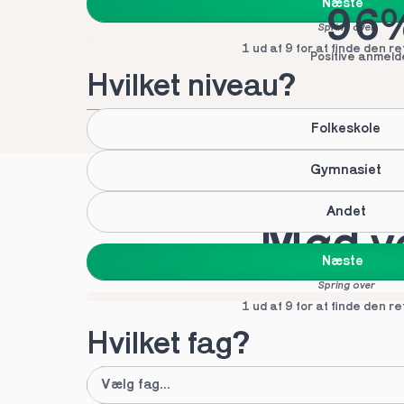
Næste
96
Spring over
1 ud af 9 for at finde den re
Positive anmeld
Hvilket niveau?
Folkeskole
Gymnasiet
Andet
Mød vo
Næste
Spring over
1 ud af 9 for at finde den re
Hvilket fag?