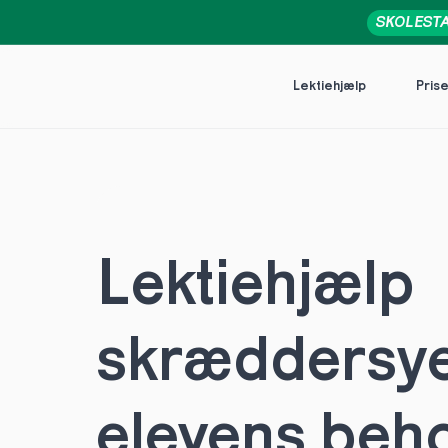
SKOLEST
Lektiehjælp
Pris
Lektiehjælp 
skræddersye
elevens behov