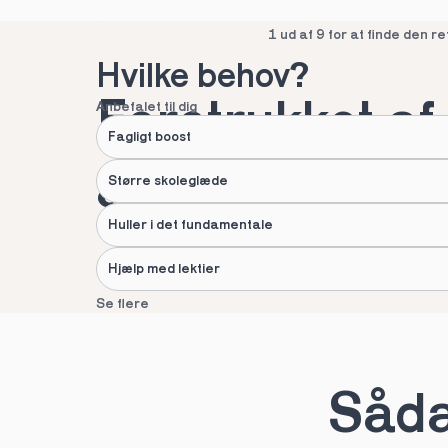
Spring over
1 ud af 9 for at finde den re
Hvilke behov?
Foretrukket af 
Anbefalet til dig
Fagligt boost
af danske fami
Større skoleglæde
Huller i det fundamentale
Hjælp med lektier
Se flere
Næste
Spring over
1 ud af 9 for at finde den re
Sådan
Hvad hedder du?