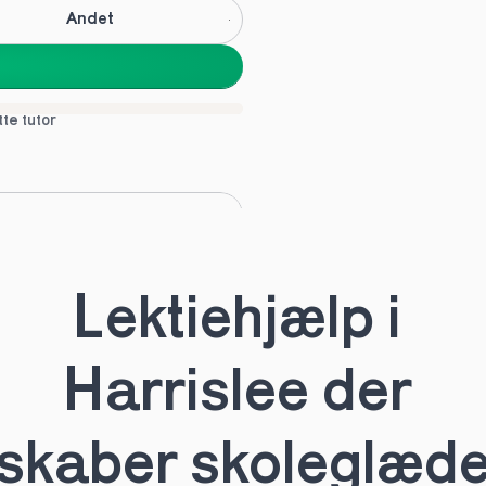
Andet
tte tutor
C
Andet
Lektiehjælp i 
tte tutor
Harrislee der 
skaber skoleglæd
HHX