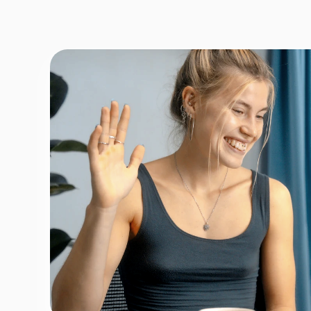
Fornavn
*
Efternav
Næste
Opbevares sikkert - oplysninger d
1 ud af 9 for at finde den re
Hvordan kontakter vi d
Telefon
*
Email
*
Tilmeld nyhedsbrev
Fortsæt
For at booke gratis prøvetime - ingen