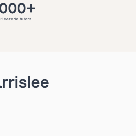
.000+
ificerede tutors
rrislee