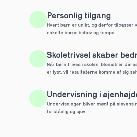
HTX
Personlig tilgang
Hvert barn er unikt, og derfor tilpasser v
IB
enkelte barns behov og tempo. 
Andet
Skoletrivsel skaber bedr
Næste
Når børn trives i skolen, blomstrer deres 
Spring over
er lyst, vil resultaterne komme af sig sel
1 ud af 9 for at finde den re
Hvilken årgang?
Undervisning i øjenhøjd
1.g
Undervisningen bliver mødt på elevens ni
forståelig og sjov.
2.g
Næste