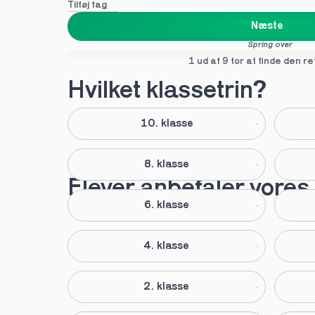
Tilføj fag
Næste
Spring over
1 ud af 9 for at finde den re
Hvilket klassetrin?
10. klasse
8. klasse
Elever anbefaler vores 
6. klasse
4. klasse
2. klasse