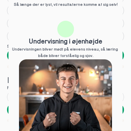
Så længe der er lyst, vil resultaterne komme af sig selv!
Større skoleglæde
Huller i det fundamentale
Hjælp med lektier
Undervisning i øjenhøjde
Se flere
Undervisningen bliver mødt på elevens niveau, så læring  
Næste
både bliver forståelig og sjov.
Spring over
1 ud af 9 for at finde den rette tutor
Hvad hedder du?
Fornavn
*
Efternavn
*
Næste
Opbevares sikkert - oplysninger deles aldrig
1 ud af 9 for at finde den rette tutor