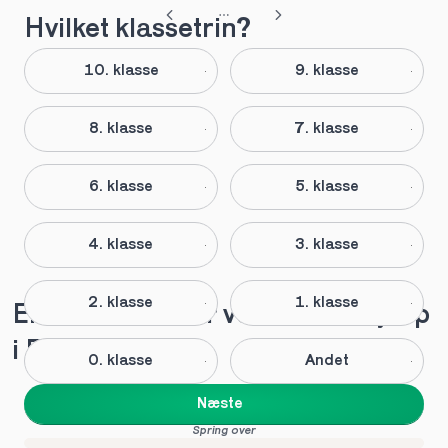
Hvilket klassetrin?
10. klasse
9. klasse
8. klasse
7. klasse
6. klasse
5. klasse
4. klasse
3. klasse
2. klasse
1. klasse
Elever anbefaler vores lektiehjælp 
i Frederikssund
0. klasse
Andet
Næste
Spring over