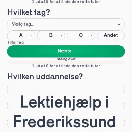
1 ud af 9 for at finde den rette tutor
Hvilket fag?
A
B
C
Andet
Tilføj fag
Næste
Spring over
1 ud af 9 for at finde den rette tutor
Hvilken uddannelse?
STX
HHX
Lektiehjælp i 
HTX
HF
Frederikssund 
IB
EUX