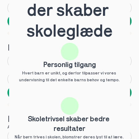
der skaber 
Andet
Ved ikke
Næste
skoleglæde
Spring over
1 ud af 9 for at finde den rette tutor
Hvilken årgang?
1.g
3.g
Personlig tilgang
Hvert barn er unikt, og derfor tilpasser vi vores 
2.g
Andet
undervisning til det enkelte barns behov og tempo. 
Næste
Spring over
1 ud af 9 for at finde den rette tutor
Hvilke behov?
Skoletrivsel skaber bedre 
Anbefalet til dig
resultater
Fagligt boost
Når børn trives i skolen, blomstrer deres lyst til at lære. 