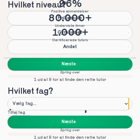
96%
Hvilket niveau?
Positive anmeldelser
80.000+
Folkeskole
Underviste timer
1.000+
Gymnasiet
Certificerede tutors
Andet
Næste
Spring over
1 ud af 9 for at finde den rette tutor
Hvilket fag?
Mød vores top tutors 
Tilføj fag
i Frederikssund
Næste
Spring over
1 ud af 9 for at finde den rette tutor