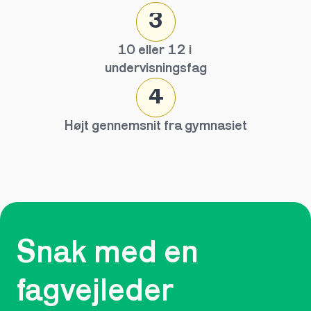
3
10 eller 12 i 
undervisningsfag
4
Højt gennemsnit fra gymnasiet
Snak med en 
fagvejleder