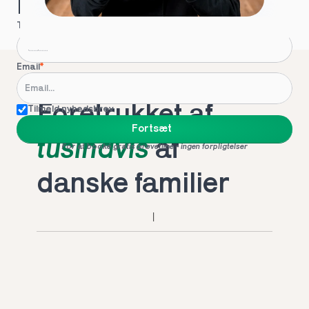
Hvordan kontakter vi dig?
Telefon
*
Email
*
Foretrukket af 
Tilmeld nyhedsbrev
Fortsæt
tusindvis
 af 
For at booke gratis prøvetime - ingen forpligtelser
danske familier