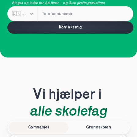
Ringes op inden for 24 timer – og få en 
gratis prøvetime
Kontakt mig
Vi hjælper i 
alle skolefag
Gymnasiet
Grundskolen