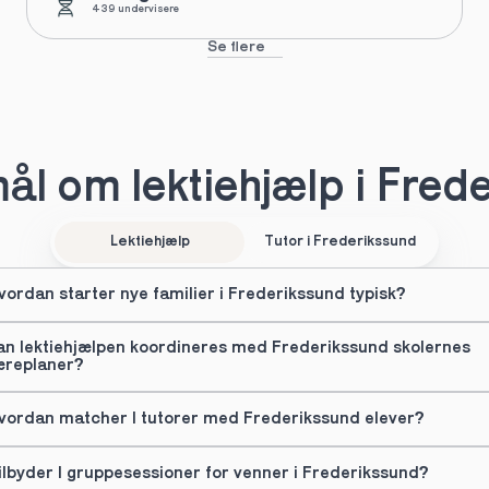
439 undervisere
Se flere
l om lektiehjælp i Fred
Lektiehjælp
Tutor i Frederikssund
vordan starter nye familier i Frederikssund typisk?
an lektiehjælpen koordineres med Frederikssund skolernes 
æreplaner?
vordan matcher I tutorer med Frederikssund elever?
ilbyder I gruppesessioner for venner i Frederikssund?