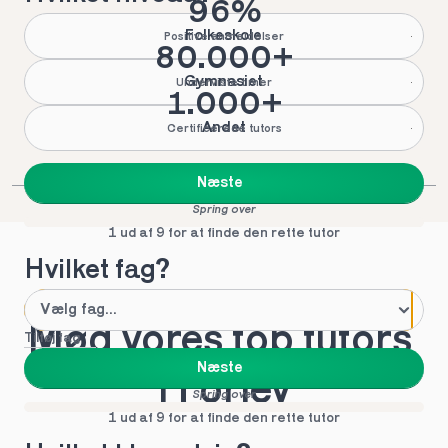
96%
Folkeskole
Positive anmeldelser
80.000+
Gymnasiet
Underviste timer
1.000+
Andet
Certificerede tutors
Næste
Spring over
1 ud af 9 for at finde den rette tutor
Hvilket fag?
Mød vores top tutors 
Tilføj fag
Næste
i Forlev
Spring over
1 ud af 9 for at finde den rette tutor