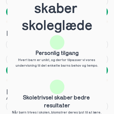
Andet
Ved ikke
skaber 
Næste
Spring over
skoleglæde
1 ud af 9 for at finde den rette tutor
Hvilken årgang?
1.g
3.g
Personlig tilgang
2.g
Andet
Hvert barn er unikt, og derfor tilpasser vi vores 
undervisning til det enkelte barns behov og tempo. 
Næste
Spring over
1 ud af 9 for at finde den rette tutor
Hvilke behov?
Skoletrivsel skaber bedre 
Anbefalet til dig
resultater
Fagligt boost
Når børn trives i skolen, blomstrer deres lyst til at lære. 