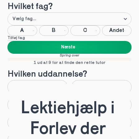
Hvilket fag?
A
B
C
Andet
Tilføj fag
Næste
Spring over
1 ud af 9 for at finde den rette tutor
Hvilken uddannelse?
STX
HHX
Lektiehjælp i 
HTX
HF
IB
EUX
Forlev der 