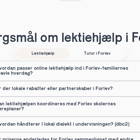
gsmål om lektiehjælp i F
Lektiehjælp
Tutor i Forlev
vordan passer online lektiehjælp ind i Forlev-familiernes 
ravle hverdag?
r der lokale rabatter eller partnerskaber i Forlev?
an lektiehjælpen koordineres med Forlev skolernes 
æreplaner?
vordan håndterer I lokal dialekt i undervisningen? (dbc2)
r priserne anderledes for Forlev sammenlignet med andre 