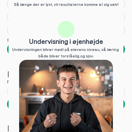
Større skoleglæde
Så længe der er lyst, vil resultaterne komme af sig selv!
Huller i det fundamentale
Hjælp med lektier
Se flere
Undervisning i øjenhøjde
Næste
Undervisningen bliver mødt på elevens niveau, så læring  
både bliver forståelig og sjov.
Spring over
1 ud af 9 for at finde den rette tutor
Hvad hedder du?
Fornavn
*
Efternavn
*
Næste
Opbevares sikkert - oplysninger deles aldrig
1 ud af 9 for at finde den rette tutor
Hvordan kontakter vi dig?