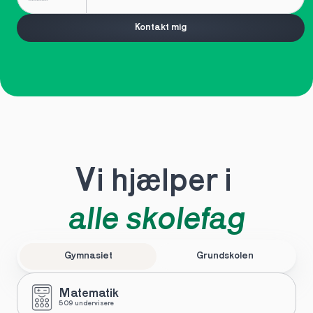
Kontakt mig
Vi hjælper i 
alle skolefag
Gymnasiet
Grundskolen
Matematik
509 undervisere