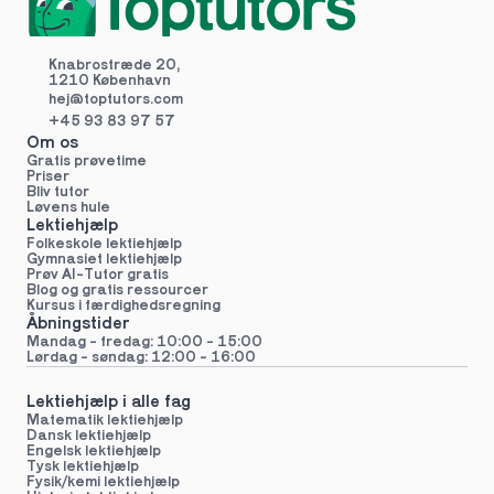
Knabrostræde 20,
1210 København
hej@toptutors.
com
+45 93 83 97 57
Om os
Gratis prøvetime
Priser
Bliv tutor
Løvens hule
Lektiehjælp
Folkeskole lektiehjælp 
Gymnasiet lektiehjælp 
Prøv AI-Tutor gratis
Blog og gratis ressourcer
Kursus i færdighedsregning
Åbningstider
Mandag - fredag: 10:00 - 15:00
Lørdag - søndag: 12:00 - 16:00
Lektiehjælp i alle fag
Matematik lektiehjælp
Dansk lektiehjælp
Engelsk lektiehjælp
Tysk lektiehjælp
Fysik/kemi lektiehjælp