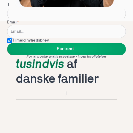
Telefon
*
Email
*
Tilmeld nyhedsbrev
Foretrukket af 
Fortsæt
For at booke gratis prøvetime - ingen forpligtelser
tusindvis
 af 
danske familier