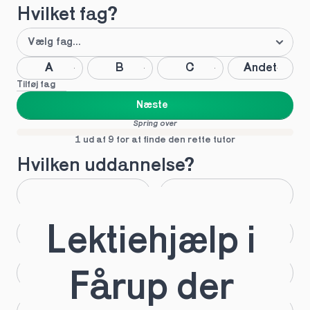
Hvilket fag?
A
B
C
Andet
Tilføj fag
Næste
Spring over
1 ud af 9 for at finde den rette tutor
Hvilken uddannelse?
STX
HHX
Lektiehjælp i 
HTX
HF
IB
EUX
Fårup der 