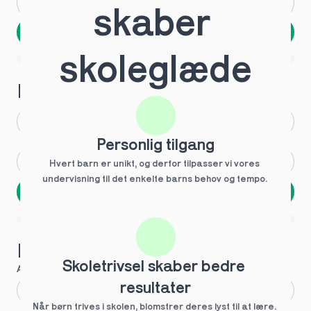
Andet
Ved ikke
skaber 
Næste
Spring over
skoleglæde
1 ud af 9 for at finde den rette tutor
Hvilken årgang?
1.g
3.g
Personlig tilgang
2.g
Andet
Hvert barn er unikt, og derfor tilpasser vi vores 
undervisning til det enkelte barns behov og tempo. 
Næste
Spring over
1 ud af 9 for at finde den rette tutor
Hvilke behov?
Skoletrivsel skaber bedre 
Anbefalet til dig
resultater
Fagligt boost
Når børn trives i skolen, blomstrer deres lyst til at lære. 