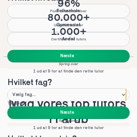
96%
Folkeskole
Positive anmeldelser
80.000+
Gymnasiet
Underviste timer
1.000+
Andet
Certificerede tutors
Næste
Spring over
1 ud af 9 for at finde den rette tutor
Hvilket fag?
Mød vores top tutors 
Tilføj fag
Næste
i Fårup
Spring over
1 ud af 9 for at finde den rette tutor