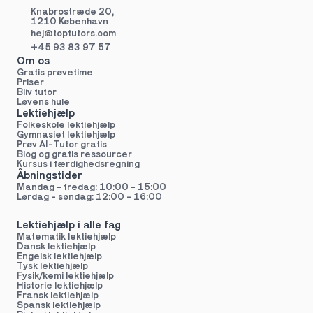
Knabrostræde 20,
1210 København
hej@toptutors.
com
+45 93 83 97 57
Om os
Gratis prøvetime
Priser
Bliv tutor
Løvens hule
Lektiehjælp
Folkeskole lektiehjælp 
Gymnasiet lektiehjælp 
Prøv AI-Tutor gratis
Blog og gratis ressourcer
Kursus i færdighedsregning
Åbningstider
Mandag - fredag: 10:00 - 15:00
Lørdag - søndag: 12:00 - 16:00
Lektiehjælp i alle fag
Matematik lektiehjælp
Dansk lektiehjælp
Engelsk lektiehjælp
Tysk lektiehjælp
Fysik/kemi lektiehjælp
Historie lektiehjælp
Fransk lektiehjælp
Spansk lektiehjælp