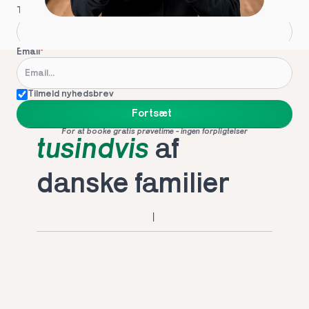
Telefon
*
Email
*
Tilmeld nyhedsbrev
Foretrukket af 
Fortsæt
For at booke gratis prøvetime - ingen forpligtelser
tusindvis
 af 
danske familier