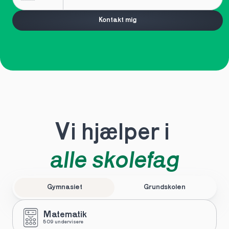
Kontakt mig
Vi hjælper i 
alle skolefag
Gymnasiet
Grundskolen
Matematik
509 undervisere