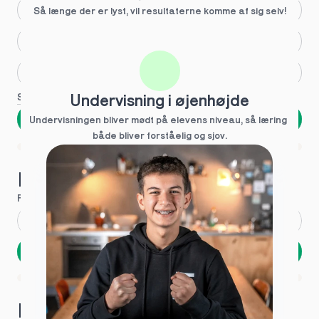
Større skoleglæde
Så længe der er lyst, vil resultaterne komme af sig selv!
Huller i det fundamentale
Hjælp med lektier
Se flere
Undervisning i øjenhøjde
Næste
Undervisningen bliver mødt på elevens niveau, så læring  
både bliver forståelig og sjov.
Spring over
1 ud af 9 for at finde den rette tutor
Hvad hedder du?
Fornavn
*
Efternavn
*
Næste
Opbevares sikkert - oplysninger deles aldrig
1 ud af 9 for at finde den rette tutor
Hvordan kontakter vi dig?