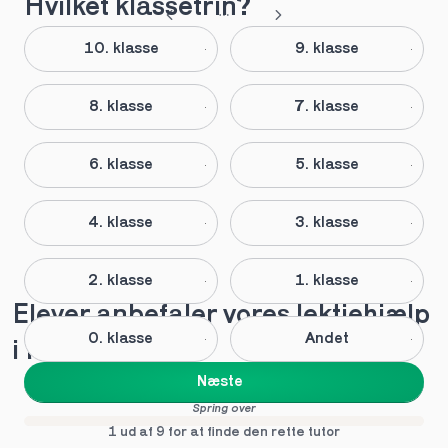
Hvilket klassetrin?
10. klasse
9. klasse
8. klasse
7. klasse
6. klasse
5. klasse
4. klasse
3. klasse
2. klasse
1. klasse
Elever anbefaler vores lektiehjælp 
0. klasse
Andet
i Fårup
Næste
Spring over
1 ud af 9 for at finde den rette tutor