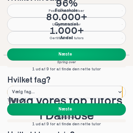
96%
Folkeskole
Positive anmeldelser
80.000+
Gymnasiet
Underviste timer
1.000+
Andet
Certificerede tutors
Næste
Spring over
1 ud af 9 for at finde den rette tutor
Hvilket fag?
Mød vores top tutors 
Tilføj fag
Næste
i Dalmose
Spring over
1 ud af 9 for at finde den rette tutor