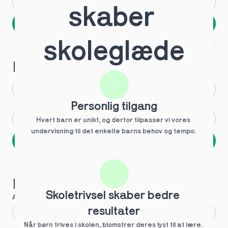
Andet
Ved ikke
skaber 
Næste
Spring over
skoleglæde
1 ud af 9 for at finde den rette tutor
Hvilken årgang?
1.g
3.g
Personlig tilgang
2.g
Andet
Hvert barn er unikt, og derfor tilpasser vi vores 
undervisning til det enkelte barns behov og tempo. 
Næste
Spring over
1 ud af 9 for at finde den rette tutor
Hvilke behov?
Skoletrivsel skaber bedre 
Anbefalet til dig
resultater
Fagligt boost
Når børn trives i skolen, blomstrer deres lyst til at lære. 