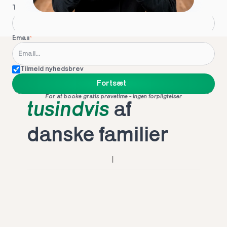
Telefon
*
Email
*
Tilmeld nyhedsbrev
Foretrukket af 
Fortsæt
For at booke gratis prøvetime - ingen forpligtelser
tusindvis
 af 
danske familier