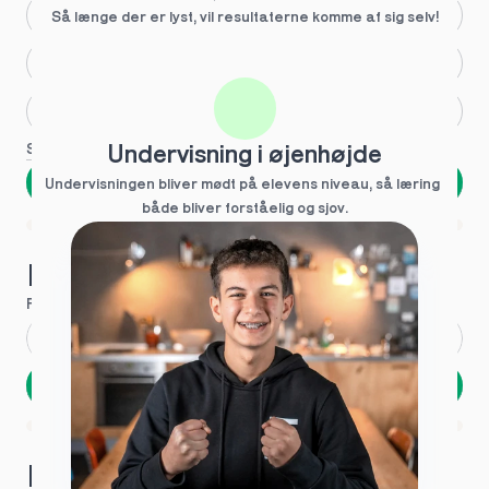
Større skoleglæde
Så længe der er lyst, vil resultaterne komme af sig selv!
Huller i det fundamentale
Hjælp med lektier
Se flere
Undervisning i øjenhøjde
Næste
Undervisningen bliver mødt på elevens niveau, så læring  
både bliver forståelig og sjov.
Spring over
1 ud af 9 for at finde den rette tutor
Hvad hedder du?
Fornavn
*
Efternavn
*
Næste
Opbevares sikkert - oplysninger deles aldrig
1 ud af 9 for at finde den rette tutor
Hvordan kontakter vi dig?