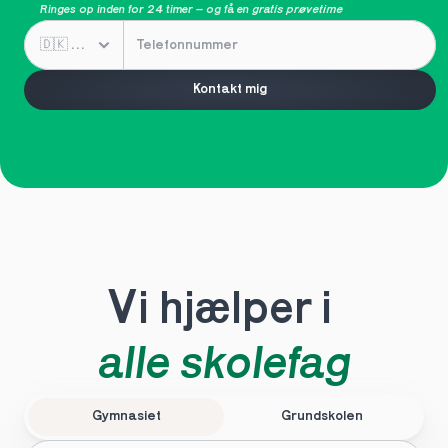
Ringes op inden for 24 timer – og få en 
gratis prøvetime
Kontakt mig
Vi hjælper i 
alle skolefag
Gymnasiet
Grundskolen