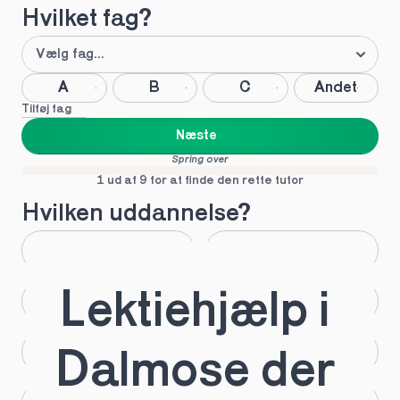
Hvilket fag?
A
B
C
Andet
Tilføj fag
Næste
Spring over
1 ud af 9 for at finde den rette tutor
Hvilken uddannelse?
STX
HHX
Lektiehjælp i 
HTX
HF
IB
EUX
Dalmose der 