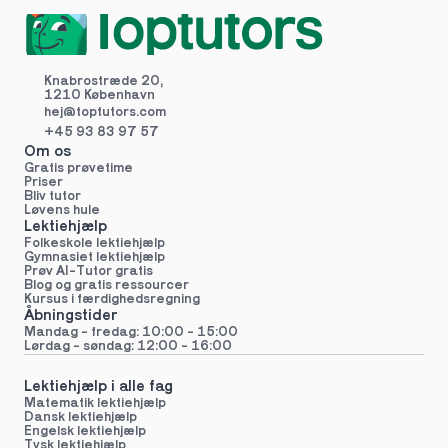
Knabrostræde 20,
1210 København
hej@toptutors.
com
+45 93 83 97 57
Om os
Gratis prøvetime
Priser
Bliv tutor
Løvens hule
Lektiehjælp
Folkeskole lektiehjælp 
Gymnasiet lektiehjælp 
Prøv AI-Tutor gratis
Blog og gratis ressourcer
Kursus i færdighedsregning
Åbningstider
Mandag - fredag: 10:00 - 15:00
Lørdag - søndag: 12:00 - 16:00
Lektiehjælp i alle fag
Matematik lektiehjælp
Dansk lektiehjælp
Engelsk lektiehjælp
Tysk lektiehjælp