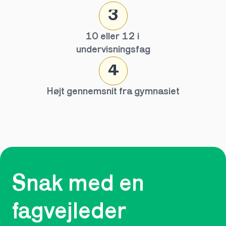
3
10 eller 12 i 
undervisningsfag
4
Højt gennemsnit fra gymnasiet
Snak med en 
fagvejleder