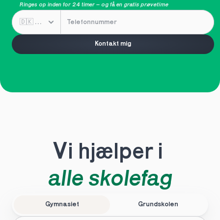
Ringes op inden for 24 timer – og få en 
gratis prøvetime
Kontakt mig
Vi hjælper i 
alle skolefag
Gymnasiet
Grundskolen