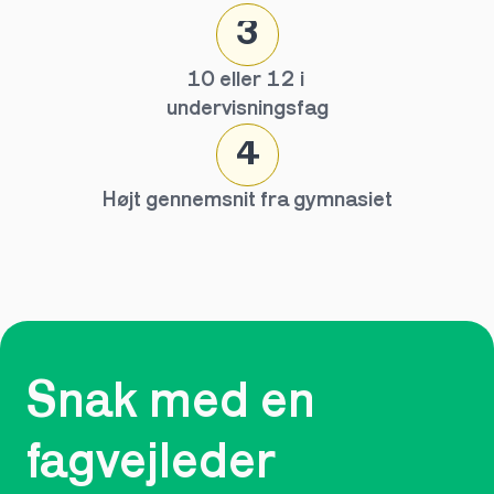
3
10 eller 12 i 
undervisningsfag
4
Højt gennemsnit fra gymnasiet
Snak med en 
fagvejleder