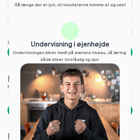
Større skoleglæde
Så længe der er lyst, vil resultaterne komme af sig selv!
Huller i det fundamentale
Hjælp med lektier
Se flere
Undervisning i øjenhøjde
Næste
Undervisningen bliver mødt på elevens niveau, så læring  
både bliver forståelig og sjov.
Spring over
1 ud af 9 for at finde den rette tutor
Hvad hedder du?
Fornavn
*
Efternavn
*
Næste
Opbevares sikkert - oplysninger deles aldrig
1 ud af 9 for at finde den rette tutor
Hvordan kontakter vi dig?