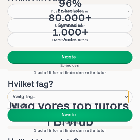
96%
Folkeskole
Positive anmeldelser
80.000+
Gymnasiet
Underviste timer
1.000+
Andet
Certificerede tutors
Næste
Spring over
1 ud af 9 for at finde den rette tutor
Hvilket fag?
Mød vores top tutors 
Tilføj fag
Næste
i Bryrup
Spring over
1 ud af 9 for at finde den rette tutor