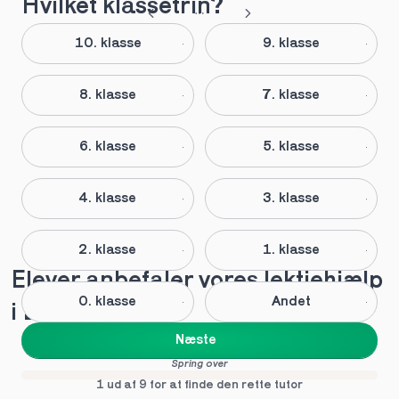
Hvilket klassetrin?
10. klasse
9. klasse
8. klasse
7. klasse
6. klasse
5. klasse
4. klasse
3. klasse
2. klasse
1. klasse
Elever anbefaler vores lektiehjælp 
0. klasse
Andet
i Bryrup
Næste
Spring over
1 ud af 9 for at finde den rette tutor