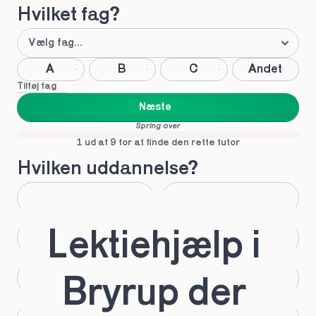
Hvilket fag?
A
B
C
Andet
Tilføj fag
Næste
Spring over
1 ud af 9 for at finde den rette tutor
Hvilken uddannelse?
STX
HHX
Lektiehjælp i 
HTX
HF
IB
EUX
Bryrup der 