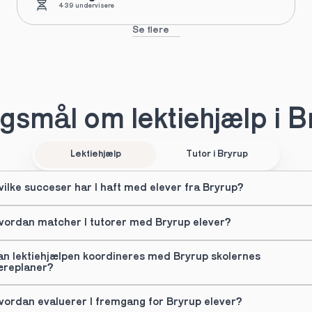
439 undervisere
Se flere
gsmål om lektiehjælp i B
Lektiehjælp
Tutor i Bryrup
vilke succeser har I haft med elever fra Bryrup?
vordan matcher I tutorer med Bryrup elever?
an lektiehjælpen koordineres med Bryrup skolernes 
æreplaner?
vordan evaluerer I fremgang for Bryrup elever?