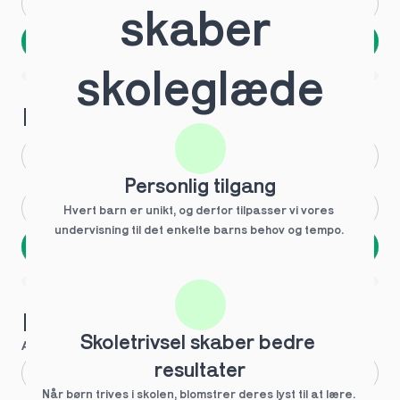
Andet
Ved ikke
skaber 
Næste
Spring over
skoleglæde
1 ud af 9 for at finde den rette tutor
Hvilken årgang?
1.g
3.g
Personlig tilgang
2.g
Andet
Hvert barn er unikt, og derfor tilpasser vi vores 
undervisning til det enkelte barns behov og tempo. 
Næste
Spring over
1 ud af 9 for at finde den rette tutor
Hvilke behov?
Skoletrivsel skaber bedre 
Anbefalet til dig
resultater
Fagligt boost
Når børn trives i skolen, blomstrer deres lyst til at lære. 