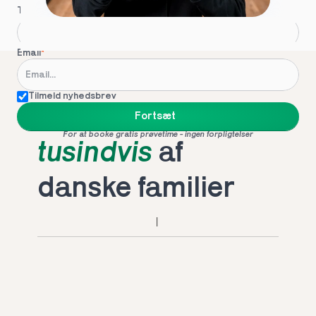
Telefon
*
Email
*
Tilmeld nyhedsbrev
Foretrukket af 
Fortsæt
For at booke gratis prøvetime - ingen forpligtelser
tusindvis
 af 
danske familier