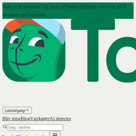
Skal du til eksamen? Få hjælp af landets dygtigste tutors og gå til
eksamen med selvtillid
Lektiehjælp
Bliv tutor
Blog
Værktøjer
AI detector