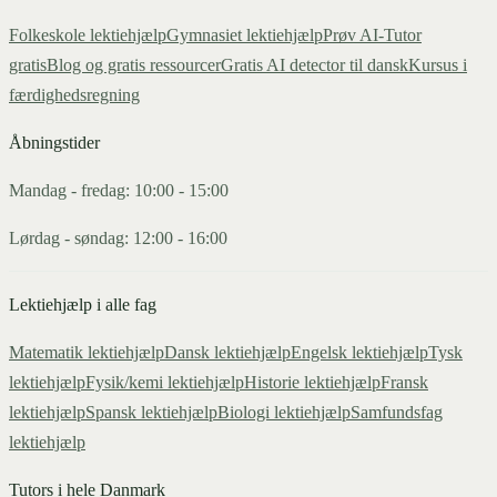
Folkeskole lektiehjælp
Gymnasiet lektiehjælp
Prøv AI-Tutor
gratis
Blog og gratis ressourcer
Gratis AI detector til dansk
Kursus i
færdighedsregning
Åbningstider
Mandag - fredag: 10:00 - 15:00
Lørdag - søndag: 12:00 - 16:00
Lektiehjælp i alle fag
Matematik
lektiehjælp
Dansk
lektiehjælp
Engelsk
lektiehjælp
Tysk
lektiehjælp
Fysik/kemi
lektiehjælp
Historie
lektiehjælp
Fransk
lektiehjælp
Spansk
lektiehjælp
Biologi
lektiehjælp
Samfundsfag
lektiehjælp
Tutors i hele Danmark