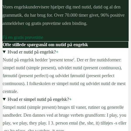
Vores engelskundervisere hjælper dig med nutid, datid og al den
grammatik, du har brug for. Over 70.000 timer givet, 96% positive
anmeldelser og gratis prøvetime uden binding.
Få en gratis prøvetime
Ofte stillede spørgsmål om nutid på engelsk
Hvad er nutid på engelsk?
+
Nutid på engelsk hedder 'present tense'. Der er fire nutidsformer:
simpel nutid (simple present), udvidet nutid (present continuous),
førnutid (present perfect) og udvidet førnutid (present perfect
continuous). I folkeskolen er simpel nutid og udvidet nutid de mest
centrale.
Hvad er simpel nutid på engelsk?
+
Simpel nutid (simple present) bruges til vaner, rutiner og generelle
sandheder. Den dannes ved at bruge verbets grundform: I play, you
play, we play, they play. I 3. person ental (he, she, it) tilføjes -s eller
-es: he plays, she watches, it goes.