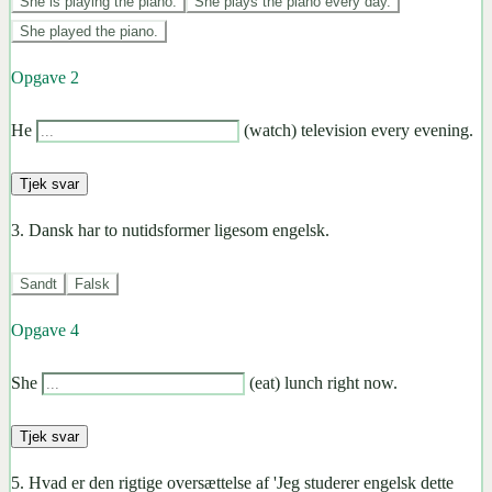
She is playing the piano.
She plays the piano every day.
She played the piano.
Opgave
2
He
(watch) television every evening.
Tjek svar
3
.
Dansk har to nutidsformer ligesom engelsk.
Sandt
Falsk
Opgave
4
She
(eat) lunch right now.
Tjek svar
5
.
Hvad er den rigtige oversættelse af 'Jeg studerer engelsk dette