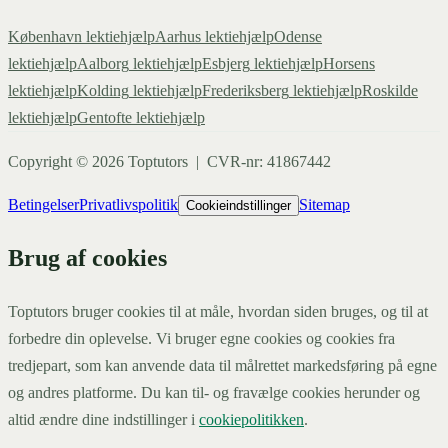
København
lektiehjælp
Aarhus
lektiehjælp
Odense
lektiehjælp
Aalborg
lektiehjælp
Esbjerg
lektiehjælp
Horsens
lektiehjælp
Kolding
lektiehjælp
Frederiksberg
lektiehjælp
Roskilde
lektiehjælp
Gentofte
lektiehjælp
Copyright ©
2026
Toptutors | CVR-nr: 41867442
Betingelser
Privatlivspolitik
Sitemap
Cookieindstillinger
Brug af cookies
Toptutors bruger cookies til at måle, hvordan siden bruges, og til at
forbedre din oplevelse. Vi bruger egne cookies og cookies fra
tredjepart, som kan anvende data til målrettet markedsføring på egne
og andres platforme. Du kan til- og fravælge cookies herunder og
altid ændre dine indstillinger i
cookiepolitikken
.