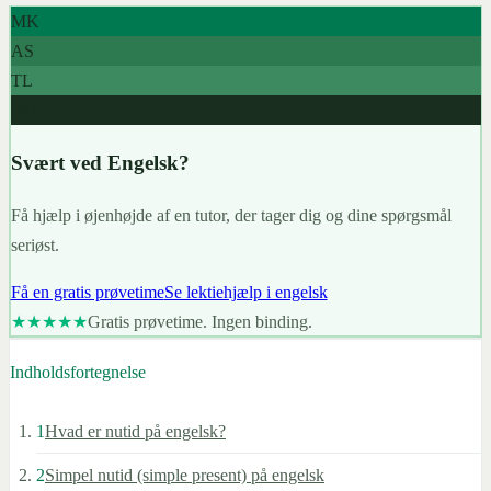
MK
AS
TL
967+
Svært ved Engelsk?
Få hjælp i øjenhøjde af en tutor, der tager dig og dine spørgsmål
seriøst.
Få en gratis prøvetime
Se lektiehjælp i engelsk
★★★★★
Gratis prøvetime. Ingen binding.
Indholdsfortegnelse
1
Hvad er nutid på engelsk?
2
Simpel nutid (simple present) på engelsk