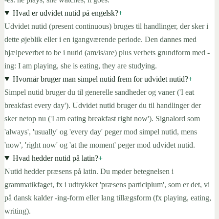
Hvad er udvidet nutid på engelsk?
+
Udvidet nutid (present continuous) bruges til handlinger, der sker i
dette øjeblik eller i en igangværende periode. Den dannes med
hjælpeverbet to be i nutid (am/is/are) plus verbets grundform med -
ing: I am playing, she is eating, they are studying.
Hvornår bruger man simpel nutid frem for udvidet nutid?
+
Simpel nutid bruger du til generelle sandheder og vaner ('I eat
breakfast every day'). Udvidet nutid bruger du til handlinger der
sker netop nu ('I am eating breakfast right now'). Signalord som
'always', 'usually' og 'every day' peger mod simpel nutid, mens
'now', 'right now' og 'at the moment' peger mod udvidet nutid.
Hvad hedder nutid på latin?
+
Nutid hedder præsens på latin. Du møder betegnelsen i
grammatikfaget, fx i udtrykket 'præsens participium', som er det, vi
på dansk kalder -ing-form eller lang tillægsform (fx playing, eating,
writing).