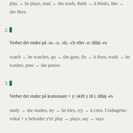
play → he plays, read → she reads, think → it thinks, like →
she likes.
2
Verber der ender på -ss, -x, -sh, -ch eller -o: tilføj -es
watch → he watches, go → she goes, fix → it fixes, wash → he
washes, pass → she passes.
3
Verber der ender på konsonant + y: skift y til i, tilføj -es
study → she studies, try → he tries, cry → it cries. Undtagelse:
vokal + y beholder y'et: play → plays, say → says.