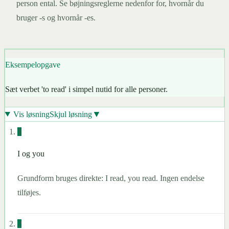
person ental. Se bøjningsreglerne nedenfor for, hvornår du
bruger -s og hvornår -es.
Eksempelopgave
Sæt verbet 'to read' i simpel nutid for alle personer.
▼
Vis løsning
Skjul løsning
1
I og you
Grundform bruges direkte: I read, you read. Ingen endelse
tilføjes.
2