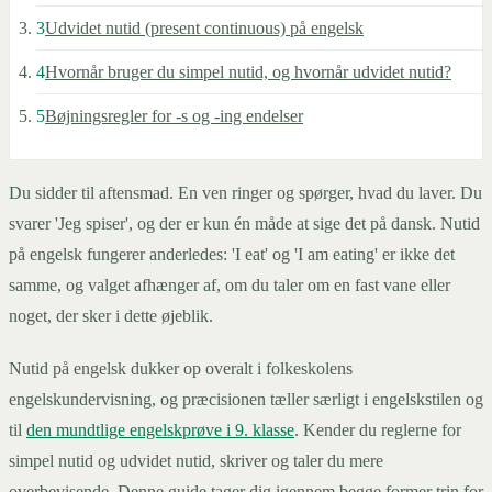
3
Udvidet nutid (present continuous) på engelsk
4
Hvornår bruger du simpel nutid, og hvornår udvidet nutid?
5
Bøjningsregler for -s og -ing endelser
Du sidder til aftensmad. En ven ringer og spørger, hvad du laver. Du
svarer 'Jeg spiser', og der er kun én måde at sige det på dansk. Nutid
på engelsk fungerer anderledes: 'I eat' og 'I am eating' er ikke det
samme, og valget afhænger af, om du taler om en fast vane eller
noget, der sker i dette øjeblik.
Nutid på engelsk dukker op overalt i folkeskolens
engelskundervisning, og præcisionen tæller særligt i engelskstilen og
til
den mundtlige engelskprøve i 9. klasse
. Kender du reglerne for
simpel nutid og udvidet nutid, skriver og taler du mere
overbevisende. Denne guide tager dig igennem begge former trin for