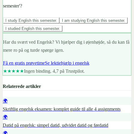
semester'?
I study English this semester.
I am studying English this semester.
I studied English this semester.
Har du svært ved Engelsk? Vi hjælper dig i øjenhøjde, så du kan få
mere ro på og turde spørge igen.
Få en gratis prøvetime
Se lektiehjælp i engelsk
★★★★★
Ingen binding. 4,7 på Trustpilot.
Relaterede artikler
🌍
Skriftlig engelsk eksamen: komplet guide til alle 4 assignments
🌍
Datid på engelsk: simpel datid, udvidet datid og førdatid
🌍