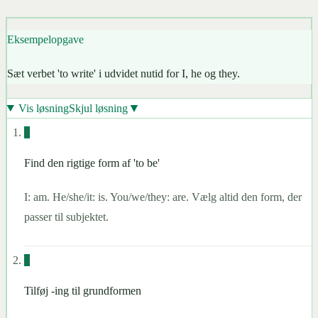
Eksempelopgave
Sæt verbet 'to write' i udvidet nutid for I, he og they.
▼
Vis løsning
Skjul løsning
1
Find den rigtige form af 'to be'
I: am. He/she/it: is. You/we/they: are. Vælg altid den form, der
passer til subjektet.
2
Tilføj -ing til grundformen