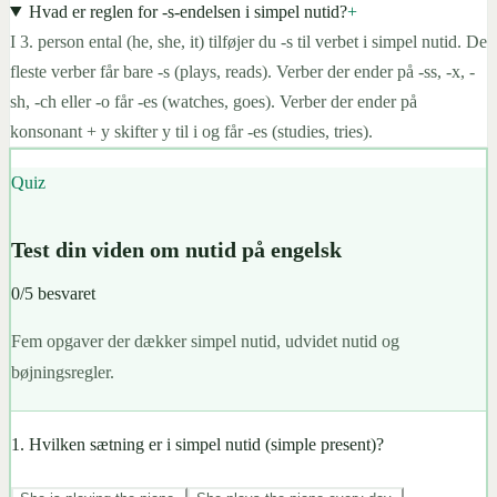
Hvad er reglen for -s-endelsen i simpel nutid?
+
I 3. person ental (he, she, it) tilføjer du -s til verbet i simpel nutid. De
fleste verber får bare -s (plays, reads). Verber der ender på -ss, -x, -
sh, -ch eller -o får -es (watches, goes). Verber der ender på
konsonant + y skifter y til i og får -es (studies, tries).
Quiz
Test din viden om nutid på engelsk
0
/
5
besvaret
Fem opgaver der dækker simpel nutid, udvidet nutid og
bøjningsregler.
1
.
Hvilken sætning er i simpel nutid (simple present)?