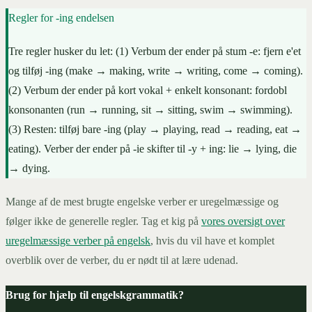
Regler for -ing endelsen
Tre regler husker du let: (1) Verbum der ender på stum -e: fjern e'et
og tilføj -ing (make → making, write → writing, come → coming).
(2) Verbum der ender på kort vokal + enkelt konsonant: fordobl
konsonanten (run → running, sit → sitting, swim → swimming).
(3) Resten: tilføj bare -ing (play → playing, read → reading, eat →
eating). Verber der ender på -ie skifter til -y + ing: lie → lying, die
→ dying.
Mange af de mest brugte engelske verber er uregelmæssige og
følger ikke de generelle regler. Tag et kig på
vores oversigt over
uregelmæssige verber på engelsk
, hvis du vil have et komplet
overblik over de verber, du er nødt til at lære udenad.
Brug for hjælp til engelskgrammatik?