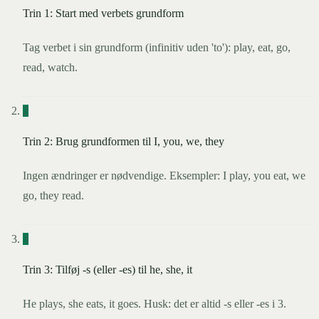
Trin 1: Start med verbets grundform
Tag verbet i sin grundform (infinitiv uden 'to'): play, eat, go,
read, watch.
2
Trin 2: Brug grundformen til I, you, we, they
Ingen ændringer er nødvendige. Eksempler: I play, you eat, we
go, they read.
3
Trin 3: Tilføj -s (eller -es) til he, she, it
He plays, she eats, it goes. Husk: det er altid -s eller -es i 3.