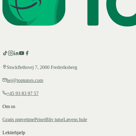
Stockflethsvej 7, 2000 Frederiksberg
hej@toptutors.com
+45 93 83 97 57
Om os
Gratis prøvetime
Priser
Bliv tutor
Løvens hule
Lektiehjælp