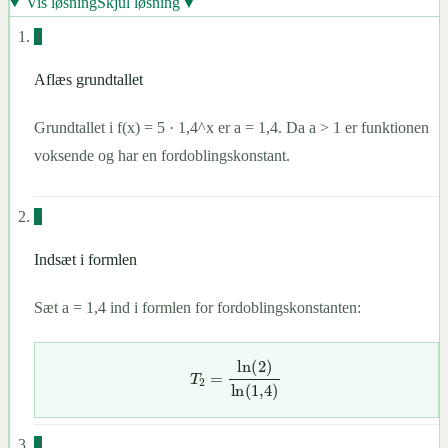
▼
Vis løsning
Skjul løsning
1
Aflæs grundtallet
Grundtallet i f(x) = 5 · 1,4^x er a = 1,4. Da a > 1 er funktionen
voksende og har en fordoblingskonstant.
2
Indsæt i formlen
Sæt a = 1,4 ind i formlen for fordoblingskonstanten:
T
2
=
ln
(
2
)
ln
(
1
,
4
)
3