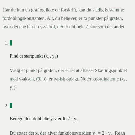
Har du kun en graf og ikke en forskrift, kan du stadig bestemme
fordoblingskonstanten. Alt, du behøver, er to punkter på grafen,
hvor det ene har en y-værdi, der er dobbelt så stor som det andet.
1
Find et startpunkt (x₁, y₁)
Vælg et punkt på grafen, der er let at aflæse. Skæringspunktet
med y-aksen, (0, b), er typisk oplagt. Notér koordinaterne (x₁,
y₁).
2
Beregn den dobbelte y-værdi: 2 · y₁
Du søger det x, der giver funktionsværdien y₂ = 2 · y₁. Regn