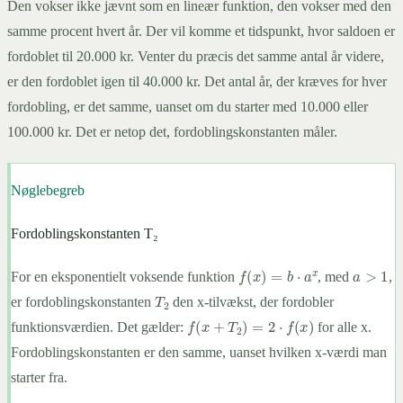
Den vokser ikke jævnt som en lineær funktion, den vokser med den
samme procent hvert år. Der vil komme et tidspunkt, hvor saldoen er
fordoblet til 20.000 kr. Venter du præcis det samme antal år videre,
er den fordoblet igen til 40.000 kr. Det antal år, der kræves for hver
fordobling, er det samme, uanset om du starter med 10.000 eller
100.000 kr. Det er netop det, fordoblingskonstanten måler.
Nøglebegreb
Fordoblingskonstanten T₂
a
>
1
f
(
x
)
=
b
⋅
a
x
For en eksponentielt voksende funktion
, med
,
T
2
er fordoblingskonstanten
den x-tilvækst, der fordobler
f
(
x
+
T
2
)
=
2
⋅
f
(
x
)
funktionsværdien. Det gælder:
for alle x.
Fordoblingskonstanten er den samme, uanset hvilken x-værdi man
starter fra.