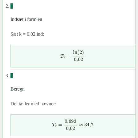
2
Indsæt i formlen
Sæt k = 0,02 ind:
T
2
=
ln
(
2
)
0
,
02
3
Beregn
Del tæller med nævner:
T
2
=
0,693
0
,
02
≈
34
,
7