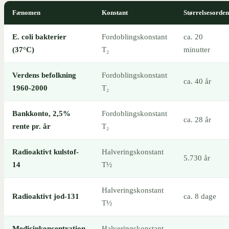
Fænomen
Konstant
Størrelsesorden
E. coli bakterier
Fordoblingskonstant
ca. 20
(37°C)
T₂
minutter
Verdens befolkning
Fordoblingskonstant
ca. 40 år
1960-2000
T₂
Bankkonto, 2,5%
Fordoblingskonstant
ca. 28 år
rente pr. år
T₂
Radioaktivt kulstof-
Halveringskonstant
5.730 år
14
T½
Halveringskonstant
Radioaktivt jod-131
ca. 8 dage
T½
Medicinkoncentration
Halveringskonstant