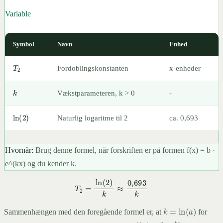
Variable
Symbol
Navn
Enhed
T
2
Fordoblingskonstanten
x-enheder
k
Vækstparameteren, k > 0
-
ln
(
2
)
Naturlig logaritme til 2
ca. 0,693
Hvornår:
Brug denne formel, når forskriften er på formen f(x) = b ·
e^(kx) og du kender k.
T
2
=
ln
(
2
)
k
≈
0,693
k
k
=
ln
(
a
)
Sammenhængen med den foregående formel er, at
for