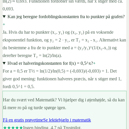
ln(2) ≈ 0,693. Funktionen fordobler sin værdi, når x stiger med ca.
0,693.
Kan jeg beregne fordoblingskonstanten fra to punkter på grafen?
+
Ja. Hvis du har to punkter (x₁, y₁) og (x₂, y₂) på en voksende
eksponentiel funktion, og y₂ = 2 · y₁, er T₂ = x₂ - x₁. Alternativt kan
du bestemme a fra de to punkter med a = (y₂/y₁)^(1/(x₂-x₁)) og
derefter beregne T₂ = ln(2)/ln(a).
Hvad er halveringskonstanten for f(x) = 0,5^x?
+
For a = 0,5 er T½ = ln(1/2)/ln(0,5) = (-0,693)/(-0,693) = 1. Det
giver god mening: funktionen halveres præcis, når x stiger med 1,
fordi 0,5^1 = 0,5.
Har du svært ved Matematik? Vi hjælper dig i øjenhøjde, så du kan
få mere ro på og turde spørge igen.
Få en gratis prøvetime
Se lektiehjælp i matematik
★★★★★
Ingen binding. 4,7 på Trustpilot.