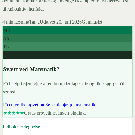
definition, formler, grafer og virkelige eksempler fra bakterievækst
til radioaktivt henfald.
4
min læsning
Tanja
Udgivet
20. juni 2026
Gymnasiet
MK
AS
TL
967+
Svært ved Matematik?
Få hjælp i øjenhøjde af en tutor, der tager dig og dine spørgsmål
seriøst.
Få en gratis prøvetime
Se lektiehjælp i matematik
★★★★★
Gratis prøvetime. Ingen binding.
Indholdsfortegnelse