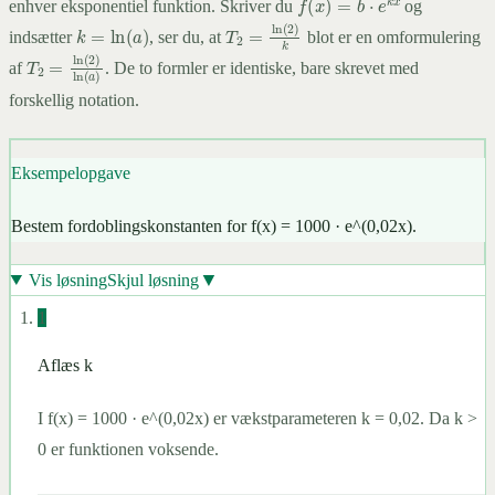
f
(
x
)
=
b
⋅
e
k
x
enhver eksponentiel funktion. Skriver du
og
k
=
ln
(
a
)
indsætter
, ser du, at
blot er en omformulering
T
2
=
ln
(
2
)
k
af
. De to formler er identiske, bare skrevet med
T
2
=
ln
(
2
)
ln
(
a
)
forskellig notation.
Eksempelopgave
Bestem fordoblingskonstanten for f(x) = 1000 · e^(0,02x).
▼
Vis løsning
Skjul løsning
1
Aflæs k
I f(x) = 1000 · e^(0,02x) er vækstparameteren k = 0,02. Da k >
0 er funktionen voksende.