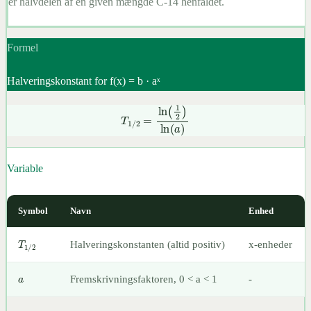
er halvdelen af en given mængde C-14 henfaldet.
Formel
Halveringskonstant for f(x) = b · aˣ
T
1
/
2
=
ln
(
1
2
)
ln
(
a
)
Variable
Symbol
Navn
Enhed
T
1
/
2
Halveringskonstanten (altid positiv)
x-enheder
a
Fremskrivningsfaktoren, 0 < a < 1
-