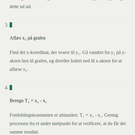
dette tal ud.
3
Aflæs x₂ på grafen
Find det x-koordinat, der svarer til y₂. Gå vandret fra y₂ på y-
aksen hen til grafen, og derefter lodret ned til x-aksen for at
aflæse x₂.
4
Beregn T₂ = x₂ - x₁
Fordoblingskonstanten er afstanden: T₂ = x₂ - x₁. Gentag
processen fra et andet startpunkt for at verificere, at du får det
samme resultat.