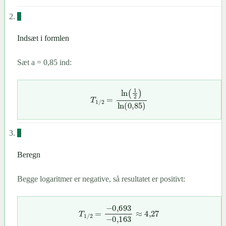
2
Indsæt i formlen
Sæt a = 0,85 ind:
T
1
/
2
=
ln
(
1
2
)
ln
(
0
,
85
)
3
Beregn
Begge logaritmer er negative, så resultatet er positivt:
T
1
/
2
=
−
0,693
−
0,163
≈
4
,
27