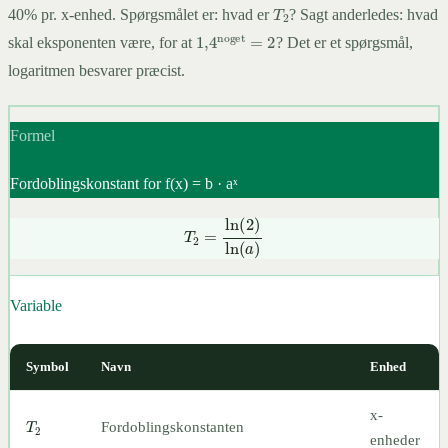
T
2
40% pr. x-enhed. Spørgsmålet er: hvad er
? Sagt anderledes: hvad
1
,
4
noget
=
2
skal eksponenten være, for at
? Det er et spørgsmål,
logaritmen besvarer præcist.
Formel
Fordoblingskonstant for f(x) = b · aˣ
T
2
=
ln
(
2
)
ln
(
a
)
Variable
Symbol
Navn
Enhed
T
2
x-
Fordoblingskonstanten
enheder