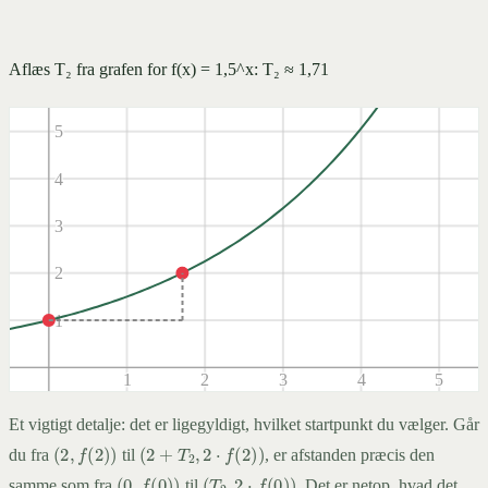
7
Aflæs T₂ fra grafen for f(x) = 1,5^x: T₂ ≈ 1,71
6
5
4
3
2
1
1
2
3
4
5
-1
Et vigtigt detalje: det er ligegyldigt, hvilket startpunkt du vælger. Går
(
2
,
f
(
2
)
)
(
2
+
T
2
,
2
⋅
f
(
2
)
)
du fra
til
, er afstanden præcis den
-2
(
0
,
f
(
0
)
)
(
T
2
,
2
⋅
f
(
0
)
)
samme som fra
til
. Det er netop, hvad det