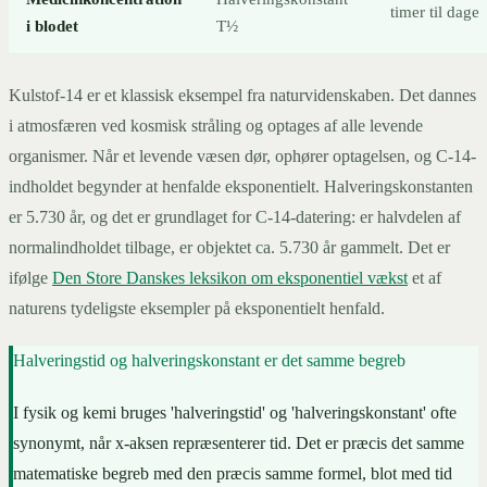
timer til dage
i blodet
T½
Kulstof-14 er et klassisk eksempel fra naturvidenskaben. Det dannes
i atmosfæren ved kosmisk stråling og optages af alle levende
organismer. Når et levende væsen dør, ophører optagelsen, og C-14-
indholdet begynder at henfalde eksponentielt. Halveringskonstanten
er 5.730 år, og det er grundlaget for C-14-datering: er halvdelen af
normalindholdet tilbage, er objektet ca. 5.730 år gammelt. Det er
ifølge
Den Store Danskes leksikon om eksponentiel vækst
et af
naturens tydeligste eksempler på eksponentielt henfald.
Halveringstid og halveringskonstant er det samme begreb
I fysik og kemi bruges 'halveringstid' og 'halveringskonstant' ofte
synonymt, når x-aksen repræsenterer tid. Det er præcis det samme
matematiske begreb med den præcis samme formel, blot med tid