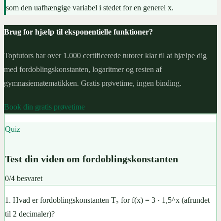
som den uafhængige variabel i stedet for en generel x.
Brug for hjælp til eksponentielle funktioner?
Toptutors har over 1.000 certificerede tutorer klar til at hjælpe dig
med fordoblingskonstanten, logaritmer og resten af
gymnasiematematikken. Gratis prøvetime, ingen binding.
Book din gratis prøvetime
Quiz
Test din viden om fordoblingskonstanten
0
/
4
besvaret
1
.
Hvad er fordoblingskonstanten T₂ for f(x) = 3 · 1,5^x (afrundet
til 2 decimaler)?