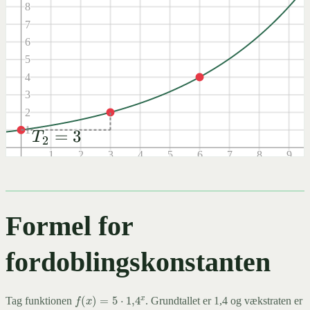
8
7
6
5
4
3
2
T_2 = 3
1
=
3
T
2
1
2
3
4
5
6
7
8
9
-1
-2
-3
Formel for
-4
fordoblingskonstanten
f
(
x
)
=
5
⋅
1
,
4
x
Tag funktionen
. Grundtallet er 1,4 og vækstraten er