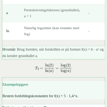
a
Fremskrivningsfaktoren (grundtallet),
-
a > 1
ln
Naturlig logaritme (kan erstattes med
-
log)
Hvornår:
Brug formlen, når forskriften er på formen f(x) = b · aˣ og
du kender grundtallet a.
T
2
=
ln
(
2
)
ln
(
a
)
=
log
(
2
)
log
(
a
)
Eksempelopgave
Bestem fordoblingskonstanten for f(x) = 5 · 1,4^x.