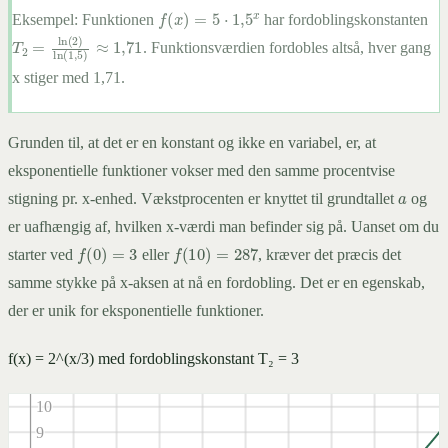
f
(
x
)
=
5
⋅
1
,
5
x
Eksempel:
Funktionen
har fordoblingskonstanten
T
2
=
ln
(
2
)
ln
(
1
,
5
)
≈
1
,
71
. Funktionsværdien fordobles altså, hver gang
x stiger med 1,71.
Grunden til, at det er en konstant og ikke en variabel, er, at
eksponentielle funktioner vokser med den samme procentvise
a
stigning pr. x-enhed. Vækstprocenten er knyttet til grundtallet
og
er uafhængig af, hvilken x-værdi man befinder sig på. Uanset om du
f
(
0
)
=
3
f
(
10
)
=
287
starter ved
eller
, kræver det præcis det
samme stykke på x-aksen at nå en fordobling. Det er en egenskab,
der er unik for eksponentielle funktioner.
f(x) = 2^(x/3) med fordoblingskonstant T₂ = 3
11
10
9