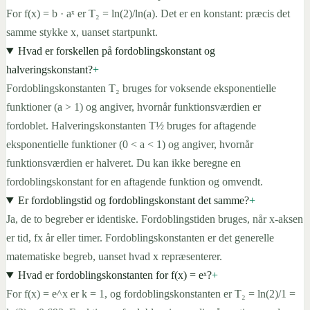
For f(x) = b · aˣ er T₂ = ln(2)/ln(a). Det er en konstant: præcis det
samme stykke x, uanset startpunkt.
Hvad er forskellen på fordoblingskonstant og
halveringskonstant?
+
Fordoblingskonstanten T₂ bruges for voksende eksponentielle
funktioner (a > 1) og angiver, hvornår funktionsværdien er
fordoblet. Halveringskonstanten T½ bruges for aftagende
eksponentielle funktioner (0 < a < 1) og angiver, hvornår
funktionsværdien er halveret. Du kan ikke beregne en
fordoblingskonstant for en aftagende funktion og omvendt.
Er fordoblingstid og fordoblingskonstant det samme?
+
Ja, de to begreber er identiske. Fordoblingstiden bruges, når x-aksen
er tid, fx år eller timer. Fordoblingskonstanten er det generelle
matematiske begreb, uanset hvad x repræsenterer.
Hvad er fordoblingskonstanten for f(x) = eˣ?
+
For f(x) = e^x er k = 1, og fordoblingskonstanten er T₂ = ln(2)/1 =