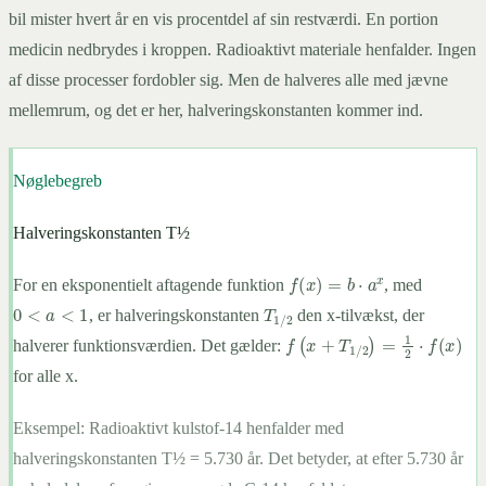
bil mister hvert år en vis procentdel af sin restværdi. En portion
medicin nedbrydes i kroppen. Radioaktivt materiale henfalder. Ingen
af disse processer fordobler sig. Men de halveres alle med jævne
mellemrum, og det er her, halveringskonstanten kommer ind.
Nøglebegreb
Halveringskonstanten T½
f
(
x
)
=
b
⋅
a
x
For en eksponentielt aftagende funktion
, med
0
<
a
<
1
T
1
/
2
, er halveringskonstanten
den x-tilvækst, der
f
(
x
+
T
1
/
2
)
=
1
2
⋅
f
(
x
)
halverer funktionsværdien. Det gælder:
for alle x.
Eksempel:
Radioaktivt kulstof-14 henfalder med
halveringskonstanten T½ = 5.730 år. Det betyder, at efter 5.730 år