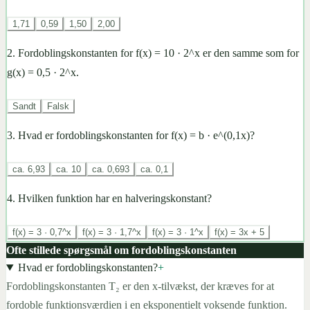
1,71
0,59
1,50
2,00
2
.
Fordoblingskonstanten for f(x) = 10 · 2^x er den samme som for
g(x) = 0,5 · 2^x.
Sandt
Falsk
3
.
Hvad er fordoblingskonstanten for f(x) = b · e^(0,1x)?
ca. 6,93
ca. 10
ca. 0,693
ca. 0,1
4
.
Hvilken funktion har en halveringskonstant?
f(x) = 3 · 0,7^x
f(x) = 3 · 1,7^x
f(x) = 3 · 1^x
f(x) = 3x + 5
Ofte stillede spørgsmål om fordoblingskonstanten
Hvad er fordoblingskonstanten?
+
Fordoblingskonstanten T₂ er den x-tilvækst, der kræves for at
fordoble funktionsværdien i en eksponentielt voksende funktion.