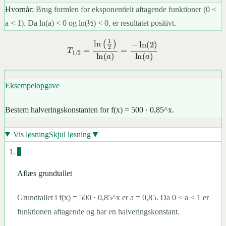
Hvornår:
Brug formlen for eksponentielt aftagende funktioner (0 <
a < 1). Da ln(a) < 0 og ln(½) < 0, er resultatet positivt.
T
1
/
2
=
ln
(
1
2
)
ln
(
a
)
=
−
ln
(
2
)
ln
(
a
)
Eksempelopgave
Bestem halveringskonstanten for f(x) = 500 · 0,85^x.
▼
Vis løsning
Skjul løsning
1
Aflæs grundtallet
Grundtallet i f(x) = 500 · 0,85^x er a = 0,85. Da 0 < a < 1 er
funktionen aftagende og har en halveringskonstant.