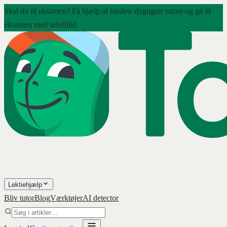
Skal du til eksamen? Få hjælp af landets dygtigste tutors og gå til
eksamen med selvtillid
Lektiehjælp
Bliv tutor
Blog
Værktøjer
AI detector