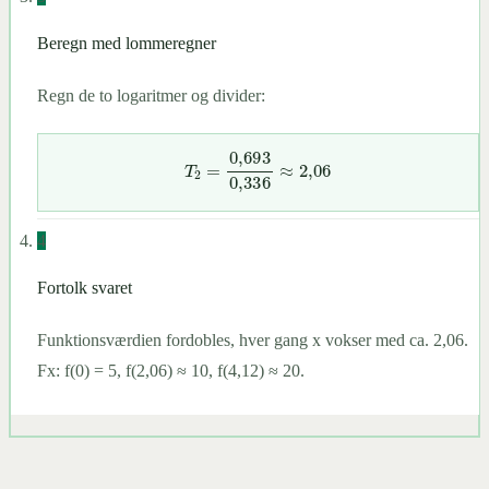
Beregn med lommeregner
Regn de to logaritmer og divider:
T
2
=
0,693
0,336
≈
2
,
06
4
Fortolk svaret
Funktionsværdien fordobles, hver gang x vokser med ca. 2,06.
Fx: f(0) = 5, f(2,06) ≈ 10, f(4,12) ≈ 20.