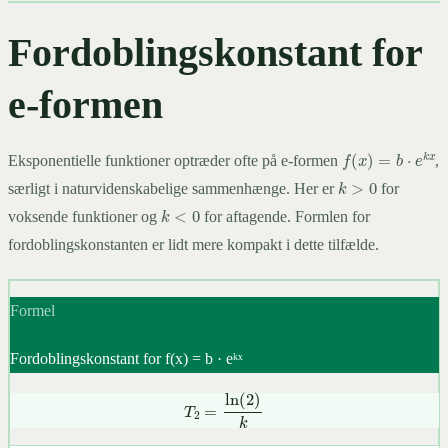
Fordoblingskonstant for
e-formen
f
(
x
)
=
b
⋅
e
k
x
Eksponentielle funktioner optræder ofte på e-formen
,
k
>
0
særligt i naturvidenskabelige sammenhænge. Her er
for
k
<
0
voksende funktioner og
for aftagende. Formlen for
fordoblingskonstanten er lidt mere kompakt i dette tilfælde.
Formel
Fordoblingskonstant for f(x) = b · eᵏˣ
T
2
=
ln
(
2
)
k