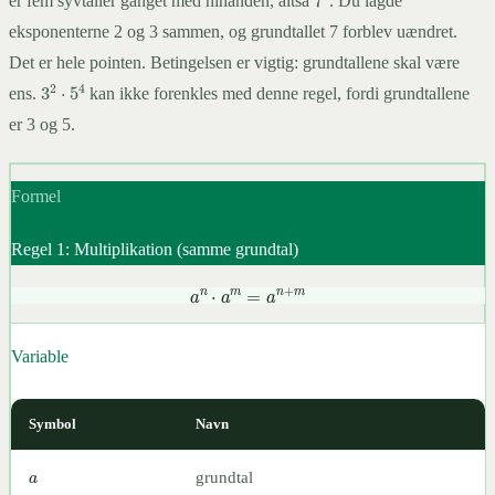
er fem syvtaller ganget med hinanden, altså
. Du lagde
eksponenterne 2 og 3 sammen, og grundtallet 7 forblev uændret.
Det er hele pointen. Betingelsen er vigtig: grundtallene skal være
3
2
⋅
5
4
ens.
kan ikke forenkles med denne regel, fordi grundtallene
er 3 og 5.
Formel
Regel 1: Multiplikation (samme grundtal)
a
n
⋅
a
m
=
a
n
+
m
Variable
Symbol
Navn
a
grundtal