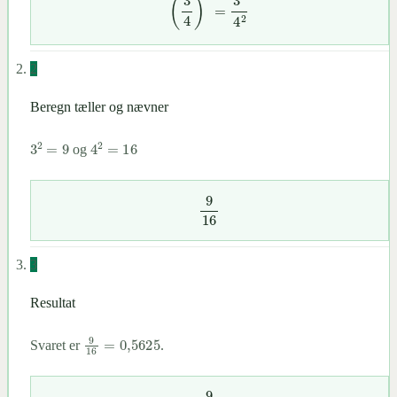
(
3
4
)
2
=
3
2
4
2
2
Beregn tæller og nævner
3
2
=
9
4
2
=
16
og
9
16
3
Resultat
9
16
=
0,562
5
Svaret er
.