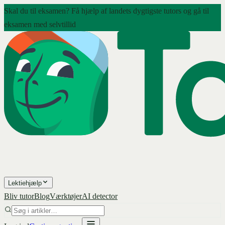
Skal du til eksamen? Få hjælp af landets dygtigste tutors og gå til
eksamen med selvtillid
Lektiehjælp
Bliv tutor
Blog
Værktøjer
AI detector