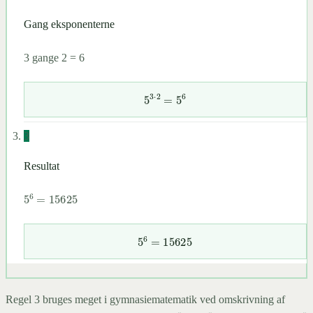
Gang eksponenterne
3 gange 2 = 6
5
3
⋅
2
=
5
6
3
Resultat
5
6
=
15625
5
6
=
15625
Regel 3 bruges meget i gymnasiematematik ved omskrivning af