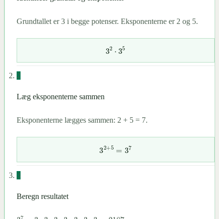
Grundtallet er 3 i begge potenser. Eksponenterne er 2 og 5.
3
2
⋅
3
5
2
Læg eksponenterne sammen
Eksponenterne lægges sammen: 2 + 5 = 7.
3
2
+
5
=
3
7
3
Beregn resultatet
3
7
=
3
⋅
3
⋅
3
⋅
3
⋅
3
⋅
3
⋅
3
=
2187