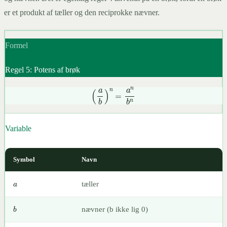
er et produkt af tæller og den reciprokke nævner.
Formel
Regel 5: Potens af brøk
(
a
b
)
n
=
a
n
b
n
Variable
Symbol
Navn
a
tæller
b
nævner (b ikke lig 0)
n