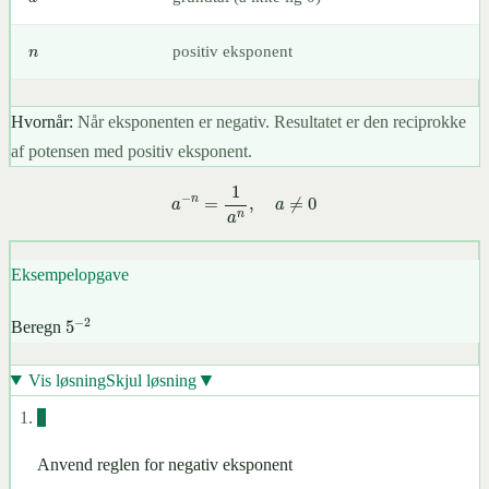
n
positiv eksponent
Hvornår:
Når eksponenten er negativ. Resultatet er den reciprokke
af potensen med positiv eksponent.
a
−
n
=
1
a
n
,
a
≠
0
Eksempelopgave
5
−
2
Beregn
▼
Vis løsning
Skjul løsning
1
Anvend reglen for negativ eksponent