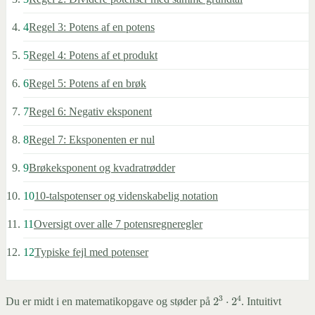
4
Regel 3: Potens af en potens
5
Regel 4: Potens af et produkt
6
Regel 5: Potens af en brøk
7
Regel 6: Negativ eksponent
8
Regel 7: Eksponenten er nul
9
Brøkeksponent og kvadratrødder
10
10-talspotenser og videnskabelig notation
11
Oversigt over alle 7 potensregneregler
12
Typiske fejl med potenser
2
3
⋅
2
4
Du er midt i en matematikopgave og støder på
. Intuitivt