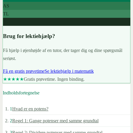
AS
TL
967+
Brug for lektiehjælp?
Få hjælp i øjenhøjde af en tutor, der tager dig og dine spørgsmål
seriøst.
Få en gratis prøvetime
Se lektiehjælp i matematik
★★★★★
Gratis prøvetime. Ingen binding.
Indholdsfortegnelse
1
Hvad er en potens?
2
Regel 1: Gange potenser med samme grundtal
3
Regel 2: Dividere potenser med samme grundtal