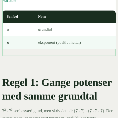
Variable
Symbol
Navn
a
grundtal
n
eksponent (positivt heltal)
Regel 1: Gange potenser
med samme grundtal
(
7
⋅
7
)
⋅
(
7
⋅
7
⋅
7
)
7
2
⋅
7
3
ser besværligt ud, men skriv det ud:
. Der
7
5