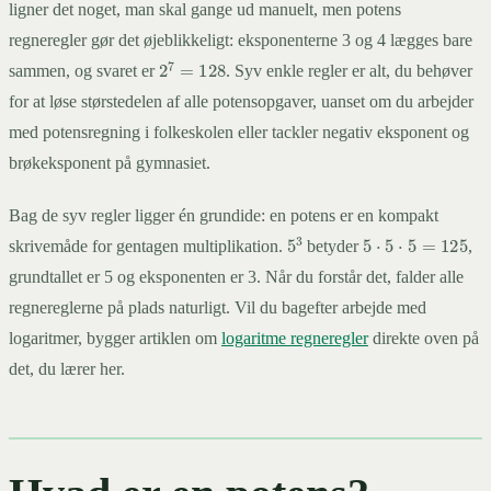
ligner det noget, man skal gange ud manuelt, men potens
regneregler gør det øjeblikkeligt: eksponenterne 3 og 4 lægges bare
2
7
=
128
sammen, og svaret er
. Syv enkle regler er alt, du behøver
for at løse størstedelen af alle potensopgaver, uanset om du arbejder
med potensregning i folkeskolen eller tackler negativ eksponent og
brøkeksponent på gymnasiet.
Bag de syv regler ligger én grundide: en potens er en kompakt
5
⋅
5
⋅
5
=
125
5
3
skrivemåde for gentagen multiplikation.
betyder
,
grundtallet er 5 og eksponenten er 3. Når du forstår det, falder alle
regnereglerne på plads naturligt. Vil du bagefter arbejde med
logaritmer, bygger artiklen om
logaritme regneregler
direkte oven på
det, du lærer her.