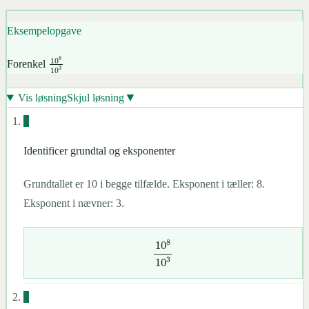
a
m
a
n
=
a
m
−
n
,
a
≠
0
Eksempelopgave
10
8
10
3
Forenkel
▼
Vis løsning
Skjul løsning
1
Identificer grundtal og eksponenter
Grundtallet er 10 i begge tilfælde. Eksponent i tæller: 8.
Eksponent i nævner: 3.
10
8
10
3
2