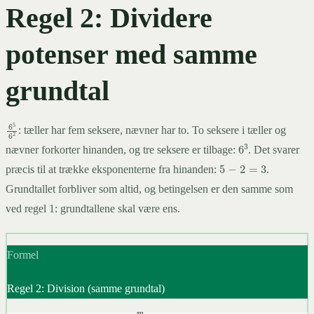
Regel 2: Dividere
potenser med samme
grundtal
6
5
6
2
: tæller har fem seksere, nævner har to. To seksere i tæller og
6
3
nævner forkorter hinanden, og tre seksere er tilbage:
. Det svarer
5
−
2
=
3
præcis til at trække eksponenterne fra hinanden:
.
Grundtallet forbliver som altid, og betingelsen er den samme som
ved regel 1: grundtallene skal være ens.
Formel
Regel 2: Division (samme grundtal)