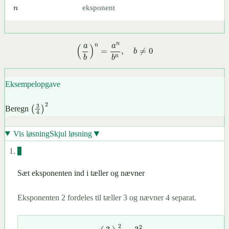
eksponent
(
a
b
)
n
=
a
n
b
n
,
b
≠
0
Eksempelopgave
Beregn
(
3
4
)
2
▼
Vis løsning
Skjul løsning
1
Sæt eksponenten ind i tæller og nævner
Eksponenten 2 fordeles til tæller 3 og nævner 4 separat.