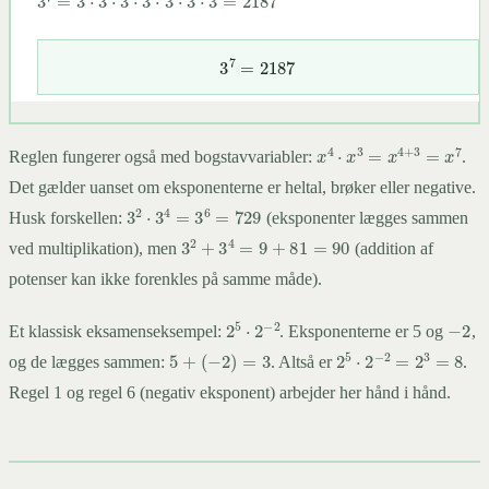
3
7
=
2187
x
4
⋅
x
3
=
x
4
+
3
=
x
7
Reglen fungerer også med bogstavvariabler:
.
Det gælder uanset om eksponenterne er heltal, brøker eller negative.
3
2
⋅
3
4
=
3
6
=
729
Husk forskellen:
(eksponenter lægges sammen
3
2
+
3
4
=
9
+
81
=
90
ved multiplikation), men
(addition af
potenser kan ikke forenkles på samme måde).
−
2
2
5
⋅
2
−
2
Et klassisk eksamenseksempel:
. Eksponenterne er 5 og
,
5
+
(
−
2
)
=
3
2
5
⋅
2
−
2
=
2
3
=
8
og de lægges sammen:
. Altså er
.
Regel 1 og regel 6 (negativ eksponent) arbejder her hånd i hånd.