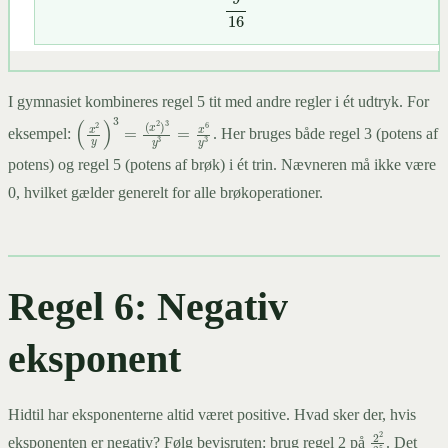
9
16
I gymnasiet kombineres regel 5 tit med andre regler i ét udtryk. For
eksempel:
. Her bruges både regel 3 (potens af
(
(
x
x
2
2
y
)
3
)
3
y
=
3
=
x
6
y
3
potens) og regel 5 (potens af brøk) i ét trin. Nævneren må ikke være
0, hvilket gælder generelt for alle brøkoperationer.
Regel 6: Negativ
eksponent
Hidtil har eksponenterne altid været positive. Hvad sker der, hvis
2
2
2
5
eksponenten er negativ? Følg bevisruten: brug regel 2 på
. Det