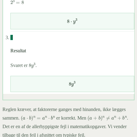
2
3
=
8
8
⋅
y
3
3
Resultat
8
y
3
Svaret er
.
8
y
3
Reglen kræver, at faktorerne ganges med hinanden, ikke lægges
(
a
⋅
b
)
n
=
a
n
⋅
b
n
(
a
+
b
)
n
≠
a
n
+
b
n
sammen.
er korrekt. Men
.
Det er en af de allerhyppigste fejl i matematikopgaver. Vi vender
tilbage til den fejl i afsnittet om typiske fejl.