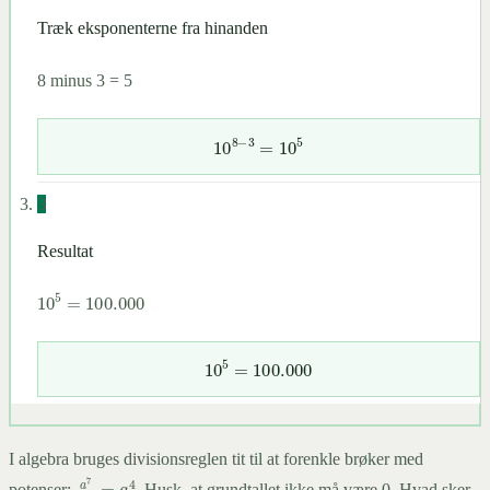
Træk eksponenterne fra hinanden
8 minus 3 = 5
10
8
−
3
=
10
5
3
Resultat
10
5
=
100.000
10
5
=
100.000
I algebra bruges divisionsreglen tit til at forenkle brøker med
a
7
a
3
=
a
4
potenser:
. Husk, at grundtallet ikke må være 0. Hvad sker