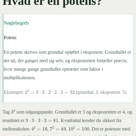
Hvad er en potens?
Nøglebegreb
Potens
En potens skrives som grundtal opløftet i eksponent. Grundtallet er
det tal, der ganges med sig selv, og eksponenten fortæller præcis,
hvor mange gange grundtallet optræder som faktor i
multiplikationen.
2
5
=
2
⋅
2
⋅
2
⋅
2
⋅
2
=
32
Eksempel:
(grundtal: 2, eksponent: 5)
3
4
Tag
som udgangspunkt. Grundtallet er 3 og eksponenten er 4, og
3
⋅
3
⋅
3
⋅
3
=
81
resultatet er
. Kvadrattal kender du sikkert fra
4
2
=
16
7
2
=
49
10
2
=
100
mellemskolen:
,
,
. Det er potenser med
2
3
=
8