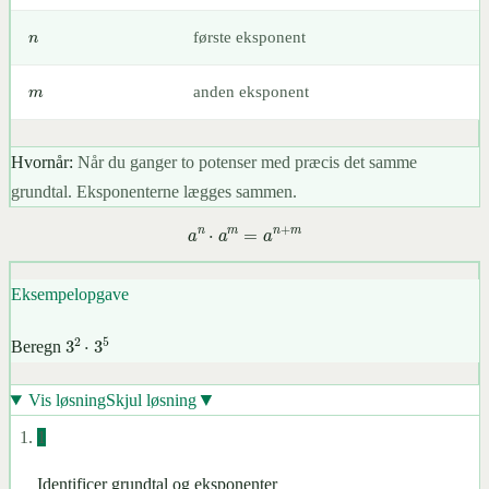
n
første eksponent
m
anden eksponent
Hvornår:
Når du ganger to potenser med præcis det samme
grundtal. Eksponenterne lægges sammen.
a
n
⋅
a
m
=
a
n
+
m
Eksempelopgave
3
2
⋅
3
5
Beregn
▼
Vis løsning
Skjul løsning
1
Identificer grundtal og eksponenter