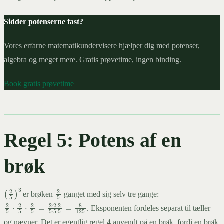
Sidder potenserne fast?
Vores erfarne matematikundervisere hjælper dig med potenser,
algebra og meget mere. Gratis prøvetime, ingen binding.
Book gratis prøvetime
Regel 5: Potens af en
brøk
2
5
er brøken
ganget med sig selv tre gange:
(
2
5
)
3
2
5
⋅
2
5
⋅
2
5
=
2
⋅
2
⋅
2
5
⋅
5
⋅
5
=
8
125
. Eksponenten fordeles separat til tæller
og nævner. Det er egentlig regel 4 anvendt på en brøk, fordi en brøk