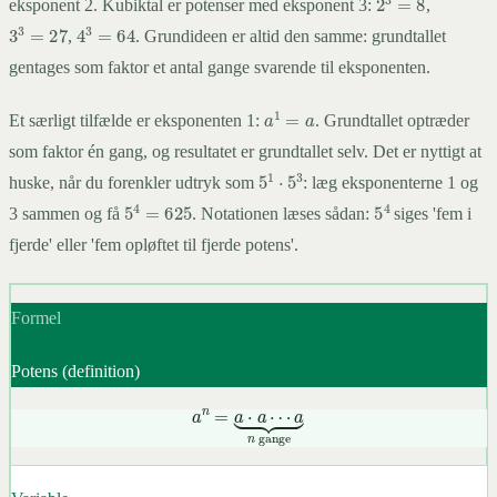
eksponent 2. Kubiktal er potenser med eksponent 3:
,
3
3
=
27
4
3
=
64
,
. Grundideen er altid den samme: grundtallet
gentages som faktor et antal gange svarende til eksponenten.
a
1
=
a
Et særligt tilfælde er eksponenten 1:
. Grundtallet optræder
som faktor én gang, og resultatet er grundtallet selv. Det er nyttigt at
5
1
⋅
5
3
huske, når du forenkler udtryk som
: læg eksponenterne 1 og
5
4
=
625
5
4
3 sammen og få
. Notationen læses sådan:
siges 'fem i
fjerde' eller 'fem opløftet til fjerde potens'.
Formel
Potens (definition)
a
n
=
a
⋅
a
⋯
a
⏟
n
gange