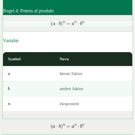
Regel 4: Potens af produkt
(
a
⋅
b
)
n
=
a
n
⋅
b
n
Variable
Symbol
Navn
a
første faktor
b
anden faktor
n
eksponent