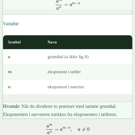
a
m
a
n
=
a
m
−
n
Variable
Symbol
Navn
a
grundtal (a ikke lig 0)
m
eksponent i tæller
n
eksponent i nævner
Hvornår:
Når du dividerer to potenser med samme grundtal.
Eksponenten i nævneren trækkes fra eksponenten i tælleren.