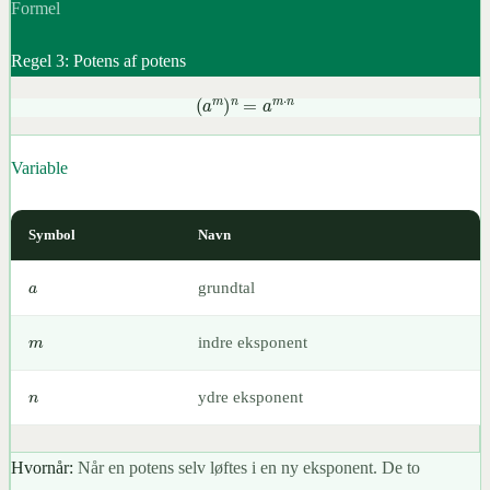
Formel
Regel 3: Potens af potens
(
a
m
)
n
=
a
m
⋅
n
Variable
Symbol
Navn
a
grundtal
m
indre eksponent
n
ydre eksponent
Hvornår:
Når en potens selv løftes i en ny eksponent. De to