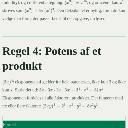
(
x
3
)
5
=
x
15
x
15
rodudtryk og i differentialregning.
, og omvendt kan
(
x
3
)
5
(
x
5
)
3
skrives som
eller
. Den fleksibilitet er nyttig, fordi du kan
vælge den form, der passer bedst til den opgave, du løser.
Regel 4: Potens af et
produkt
(
3
x
)
4
: eksponenten 4 gælder for hele parentesen, ikke kun 3 og ikke
3
x
⋅
3
x
⋅
3
x
⋅
3
x
=
3
4
⋅
x
4
=
81
x
4
kun x. Skriv det ud:
.
Eksponenten fordeles til alle faktorer i produktet. Det fungerer med
(
2
x
y
)
3
=
2
3
⋅
x
3
⋅
y
3
=
8
x
3
y
3
tre eller flere faktorer:
.
Formel