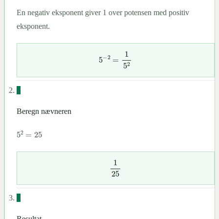
En negativ eksponent giver 1 over potensen med positiv
eksponent.
5
−
2
=
1
5
2
2
Beregn nævneren
5
2
=
25
1
25
3
Resultat