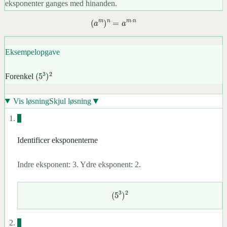
eksponenter ganges med hinanden.
(
a
m
)
n
=
a
m
⋅
n
Eksempelopgave
(
5
3
)
2
Forenkel
▼
Vis løsning
Skjul løsning
1
Identificer eksponenterne
Indre eksponent: 3. Ydre eksponent: 2.
(
5
3
)
2
2