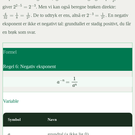
2
2
−
5
=
2
−
3
giver
. Men vi kan også beregne brøken direkte:
2
−
3
=
1
2
3
4
32
=
1
8
=
1
2
3
. De to udtryk er ens, altså er
. En negativ
eksponent er ikke et negativt tal: grundtallet er stadig positivt, du får
en brøk som svar.
Formel
Regel 6: Negativ eksponent
a
−
n
=
1
a
n
Variable
Symbol
Navn
a
grundtal (a ikke lig 0)