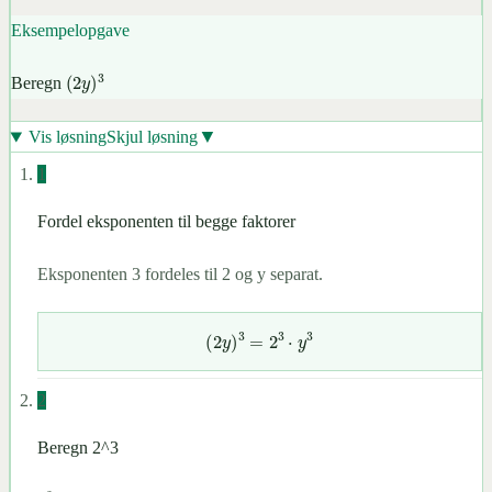
(
a
⋅
b
)
n
=
a
n
⋅
b
n
Eksempelopgave
(
2
y
)
3
Beregn
▼
Vis løsning
Skjul løsning
1
Fordel eksponenten til begge faktorer
Eksponenten 3 fordeles til 2 og y separat.
(
2
y
)
3
=
2
3
⋅
y
3
2
Beregn 2^3