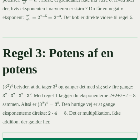
der, hvis eksponenten i nævneren er større? Du får en negativ
2
2
2
5
=
2
2
−
5
=
2
−
3
eksponent:
. Det kobler direkte videre til regel 6.
Regel 3: Potens af en
potens
3
2
(
3
2
)
4
betyder, at du tager
og ganger det med sig selv fire gange:
3
2
⋅
3
2
⋅
3
2
⋅
3
2
. Med regel 1 lægger du eksponenterne 2+2+2+2 = 8
(
3
2
)
4
=
3
8
sammen. Altså er
. Den hurtige vej er at gange
2
⋅
4
=
8
eksponenterne direkte:
. Det er multiplikation, ikke
addition, der gælder her.