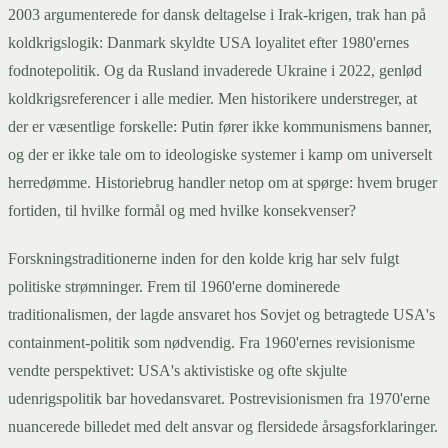
2003 argumenterede for dansk deltagelse i Irak-krigen, trak han på
koldkrigslogik: Danmark skyldte USA loyalitet efter 1980'ernes
fodnotepolitik. Og da Rusland invaderede Ukraine i 2022, genlød
koldkrigsreferencer i alle medier. Men historikere understreger, at
der er væsentlige forskelle: Putin fører ikke kommunismens banner,
og der er ikke tale om to ideologiske systemer i kamp om universelt
herredømme. Historiebrug handler netop om at spørge: hvem bruger
fortiden, til hvilke formål og med hvilke konsekvenser?
Forskningstraditionerne inden for den kolde krig har selv fulgt
politiske strømninger. Frem til 1960'erne dominerede
traditionalismen, der lagde ansvaret hos Sovjet og betragtede USA's
containment-politik som nødvendig. Fra 1960'ernes revisionisme
vendte perspektivet: USA's aktivistiske og ofte skjulte
udenrigspolitik bar hovedansvaret. Postrevisionismen fra 1970'erne
nuancerede billedet med delt ansvar og flersidede årsagsforklaringer.