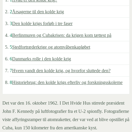
2
Årsagerne til den kolde krig
3
Den kolde krigs forløb i tre faser
4
Berlinmuren og Cubakrisen: da krigen kom tættest på
5
Stedfortræderkrige og atomvåbenkapløbet
6
Danmarks rolle i den kolde krig
7
Hvem vandt den kolde krig, og hvorfor sluttede den?
8
Historiebrug: den kolde krigs efterliv og forskningsskolerne
Det var den 16. oktober 1962. I Det Hvide Hus stirrede præsident
John F. Kennedy på luftfotografier fra et U-2 spionfly. Fotografierne
viste affyringsramper til atomraketter, der var ved at blive opstillet på
Cuba, kun 150 kilometer fra den amerikanske kyst.