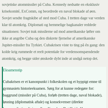
sovjetiske atommissiler på Cuba. Kennedy nedsatte en eksklusiv
krisekomité, ExComm, og beordrede en naval blokade af øen.
Sovjet sendte fragtskibe af sted mod Cuba. I tretten dage var verden
klar til atomkrig. Diplomati og hemmelige bagkanaler reddede
situationen: Sovjet trak missilerne ud mod amerikanske løfter om
ikke at angribe Cuba og den diskrete fjernelse af amerikanske
Jupiter-missiler fra Tyrkiet. Cubakrisen viste to ting på én gang: den
kolde krig rummede et reelt potentiale for verdensomspændende
atomkrig, og begge sider ønskede dybt inde at undgå netop det.
Eksamenstip
Cubakrisen er et kanonpunkt i folkeskolen og et hyppigt emne til
gymnasiets historieeksamen. Sørg for at kunne redegøre for:
baggrund (missiler på Cuba), forløb (tretten dage, naval blokade),
løsning (diplomatisk aftale) og konsekvenser (direkte