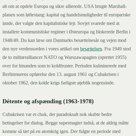
alt om at opdele Europa og sikre allierede. USA brugte Marshall-
planen som løftestang: kapital og handelsmuligheder til europæiske
lande, der valgte den kapitalistiske lejr. Sovjet svarede med at
installere kommunistiske regimer i Østeuropa og blokerede Berlin i
1948/49. Du kan læse om Danmarks besættelsesår og vejen mod
den nye verdensorden i vores artikel om
besættelsen
. Fra 1949 stod
de to militæralliancer NATO og Warszawapagten (oprettet 1955)
over for hinanden som to koldfronter. Perioden kulminerede med
Berlinmurens opførelse den 13. august 1961 og Cubakrisen i
oktober 1962, den kolde krigs farligste øjeblik nogensinde.
Détente og afspænding (1963-1978)
Cubakrisen var et chok, der paradoksalt nok skabte bedre
betingelser for dialog. Begge supermagter indså, at de aldrig måtte
komme så tæt på en atomkrig igen. Der fulgte en periode med