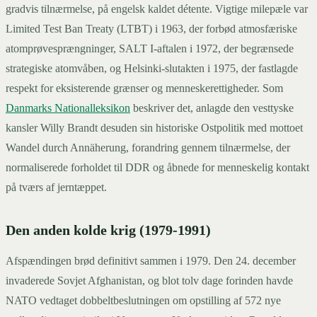
gradvis tilnærmelse, på engelsk kaldet détente. Vigtige milepæle var
Limited Test Ban Treaty (LTBT) i 1963, der forbød atmosfæriske
atomprøvesprængninger, SALT I-aftalen i 1972, der begrænsede
strategiske atomvåben, og Helsinki-slutakten i 1975, der fastlagde
respekt for eksisterende grænser og menneskerettigheder. Som
Danmarks Nationalleksikon
beskriver det, anlagde den vesttyske
kansler Willy Brandt desuden sin historiske Ostpolitik med mottoet
Wandel durch Annäherung, forandring gennem tilnærmelse, der
normaliserede forholdet til DDR og åbnede for menneskelig kontakt
på tværs af jerntæppet.
Den anden kolde krig (1979-1991)
Afspændingen brød definitivt sammen i 1979. Den 24. december
invaderede Sovjet Afghanistan, og blot tolv dage forinden havde
NATO vedtaget dobbeltbeslutningen om opstilling af 572 nye