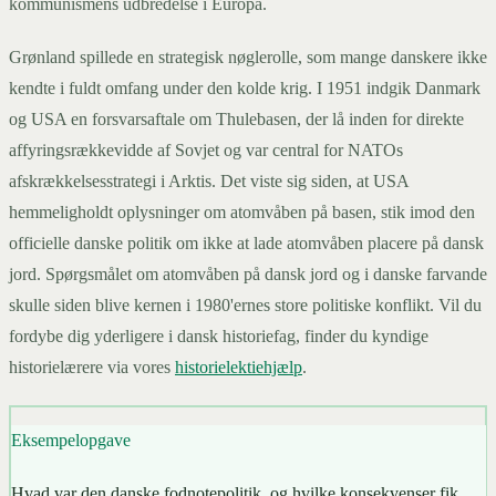
kommunismens udbredelse i Europa.
Grønland spillede en strategisk nøglerolle, som mange danskere ikke
kendte i fuldt omfang under den kolde krig. I 1951 indgik Danmark
og USA en forsvarsaftale om Thulebasen, der lå inden for direkte
affyringsrækkevidde af Sovjet og var central for NATOs
afskrækkelsesstrategi i Arktis. Det viste sig siden, at USA
hemmeligholdt oplysninger om atomvåben på basen, stik imod den
officielle danske politik om ikke at lade atomvåben placere på dansk
jord. Spørgsmålet om atomvåben på dansk jord og i danske farvande
skulle siden blive kernen i 1980'ernes store politiske konflikt. Vil du
fordybe dig yderligere i dansk historiefag, finder du kyndige
historielærere via vores
historielektiehjælp
.
Eksempelopgave
Hvad var den danske fodnotepolitik, og hvilke konsekvenser fik