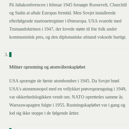
På Jaltakonferencen i februar 1945 forsøgte Roosevelt, Churchill
og Stalin at aftale Europas fremtid. Men Sovjet installerede
efterfølgende marionetregimer i Østeuropa. USA svarede med
Trumandoktrinen i 1947, der lovede støtte til frie folk under
kommunistisk pres, og den diplomatiske afstand voksede hurtigt.
3
Militær oprustning og atomvåbenkapløbet
USA sprængte de første atombomber i 1945. Da Sovjet brød
USA's atommonopol med en vellykket prøvesprængning i 1949,
var sikkerhedslogikken vendt om. NATO oprettedes samme år,
Warszawapagten fulgte i 1955. Rustningskapløbet var i gang og
lod sig ikke stoppe i de følgende årtier.