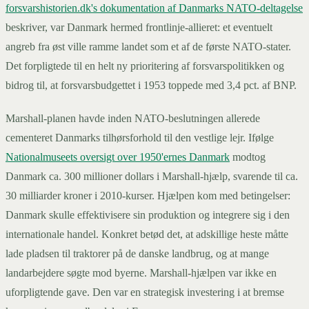
forsvarshistorien.dk's dokumentation af Danmarks NATO-deltagelse
beskriver, var Danmark hermed frontlinje-allieret: et eventuelt
angreb fra øst ville ramme landet som et af de første NATO-stater.
Det forpligtede til en helt ny prioritering af forsvarspolitikken og
bidrog til, at forsvarsbudgettet i 1953 toppede med 3,4 pct. af BNP.
Marshall-planen havde inden NATO-beslutningen allerede
cementeret Danmarks tilhørsforhold til den vestlige lejr. Ifølge
Nationalmuseets oversigt over 1950'ernes Danmark
modtog
Danmark ca. 300 millioner dollars i Marshall-hjælp, svarende til ca.
30 milliarder kroner i 2010-kurser. Hjælpen kom med betingelser:
Danmark skulle effektivisere sin produktion og integrere sig i den
internationale handel. Konkret betød det, at adskillige heste måtte
lade pladsen til traktorer på de danske landbrug, og at mange
landarbejdere søgte mod byerne. Marshall-hjælpen var ikke en
uforpligtende gave. Den var en strategisk investering i at bremse