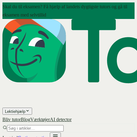
Skal du til eksamen? Få hjælp af landets dygtigste tutors og gå til
eksamen med selvtillid
Lektiehjælp
Bliv tutor
Blog
Værktøjer
AI detector