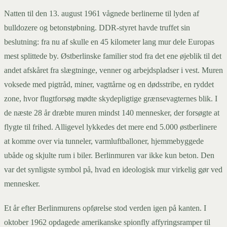
Natten til den 13. august 1961 vågnede berlinerne til lyden af
bulldozere og betonstøbning. DDR-styret havde truffet sin
beslutning: fra nu af skulle en 45 kilometer lang mur dele Europas
mest splittede by. Østberlinske familier stod fra det ene øjeblik til det
andet afskåret fra slægtninge, venner og arbejdspladser i vest. Muren
voksede med pigtråd, miner, vagttårne og en dødsstribe, en ryddet
zone, hvor flugtforsøg mødte skydepligtige grænsevagternes blik. I
de næste 28 år dræbte muren mindst 140 mennesker, der forsøgte at
flygte til frihed. Alligevel lykkedes det mere end 5.000 østberlinere
at komme over via tunneler, varmluftballoner, hjemmebyggede
ubåde og skjulte rum i biler. Berlinmuren var ikke kun beton. Den
var det synligste symbol på, hvad en ideologisk mur virkelig gør ved
mennesker.
Et år efter Berlinmurens opførelse stod verden igen på kanten. I
oktober 1962 opdagede amerikanske spionfly affyringsramper til