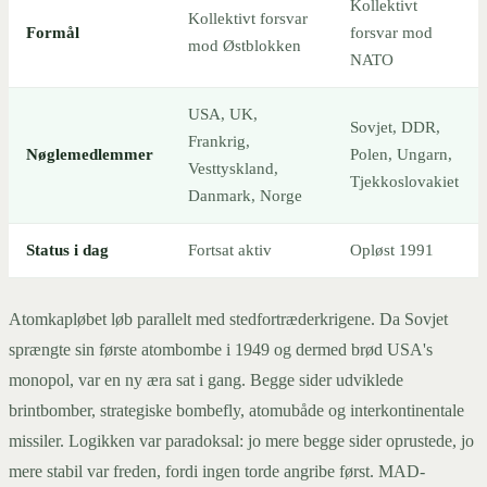
Kollektivt
Kollektivt forsvar
Formål
forsvar mod
mod Østblokken
NATO
USA, UK,
Sovjet, DDR,
Frankrig,
Nøglemedlemmer
Polen, Ungarn,
Vesttyskland,
Tjekkoslovakiet
Danmark, Norge
Status i dag
Fortsat aktiv
Opløst 1991
Atomkapløbet løb parallelt med stedfortræderkrigene. Da Sovjet
sprængte sin første atombombe i 1949 og dermed brød USA's
monopol, var en ny æra sat i gang. Begge sider udviklede
brintbomber, strategiske bombefly, atomubåde og interkontinentale
missiler. Logikken var paradoksal: jo mere begge sider oprustede, jo
mere stabil var freden, fordi ingen torde angribe først. MAD-