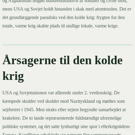
og Afghanistan udgød hundredtusindvis af soldater og civile blod,
mens USA og Sovjet holdt hinanden i skak med atomtruslen. Det er
det grundlæggende paradoks ved den kolde krig: frygten for den
totale, varme krig skabte plads til utallige lokale, varme krige.
Årsagerne til den kolde
krig
USA og Sovjetunionen var allierede under 2. verdenskrig. De
kæmpede skulder ved skulder mod Nazityskland og mødtes som
sejrherrer i 1945. Men straks efter sejren begyndte samarbejdet at
krakelere. De to lande repræsenterede fuldstændigt uforenelige
politiske systemer, og det satte lynhurtigt sine spor i efterkrigstidens
Europa. Konflikten udviklede sig gennem fire sammenvævede