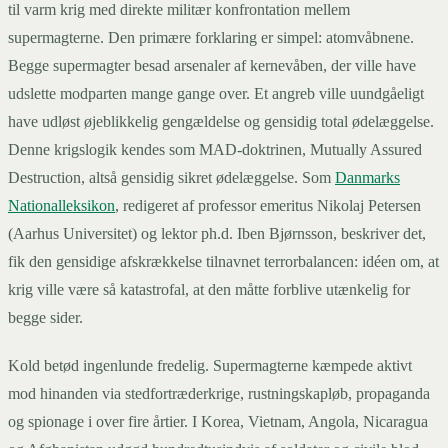
til varm krig med direkte militær konfrontation mellem
supermagterne. Den primære forklaring er simpel: atomvåbnene.
Begge supermagter besad arsenaler af kernevåben, der ville have
udslette modparten mange gange over. Et angreb ville uundgåeligt
have udløst øjeblikkelig gengældelse og gensidig total ødelæggelse.
Denne krigslogik kendes som MAD-doktrinen, Mutually Assured
Destruction, altså gensidig sikret ødelæggelse. Som
Danmarks
Nationalleksikon
, redigeret af professor emeritus Nikolaj Petersen
(Aarhus Universitet) og lektor ph.d. Iben Bjørnsson, beskriver det,
fik den gensidige afskrækkelse tilnavnet terrorbalancen: idéen om, at
krig ville være så katastrofal, at den måtte forblive utænkelig for
begge sider.
Kold betød ingenlunde fredelig. Supermagterne kæmpede aktivt
mod hinanden via stedfortræderkrige, rustningskapløb, propaganda
og spionage i over fire årtier. I Korea, Vietnam, Angola, Nicaragua