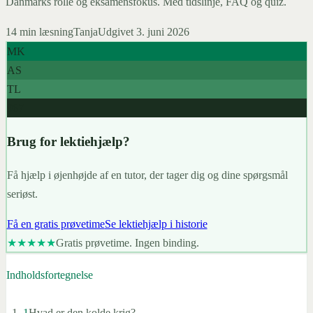
Danmarks rolle og eksamensfokus. Med tidslinje, FAQ og quiz.
14
min læsning
Tanja
Udgivet
3. juni 2026
MK
AS
TL
967+
Brug for lektiehjælp?
Få hjælp i øjenhøjde af en tutor, der tager dig og dine spørgsmål
seriøst.
Få en gratis prøvetime
Se lektiehjælp i historie
★★★★★
Gratis prøvetime. Ingen binding.
Indholdsfortegnelse
1
Hvad er den kolde krig?