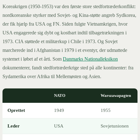
Koreakrigen (1950-1953) var den første store stedfortræderkonflikt:
nordkoreanske styrker med Sovjet- og Kina-støtte angreb Sydkorea,
der fik hjælp fra USA og FN. Siden fulgte Vietnamkrigen, hvor
USA engagerede sig dybt og kostbart indtil tilbagetrækningen i
1973. CIA støttede et militærkup i Chile i 1973. Og Sovjet
marcherede ind i Afghanistan i 1979 i et eventyr, der udmattede
systemet i løbet af et årti. Som
Danmarks Nationalleksikon
dokumenterer, fandt stedfortræderkrige sted på alle kontinenter: fra
Sydamerika over Afrika til Mellemøsten og Asien.
NATO
Warszawapagten
Oprettet
1949
1955
Leder
USA
Sovjetunionen