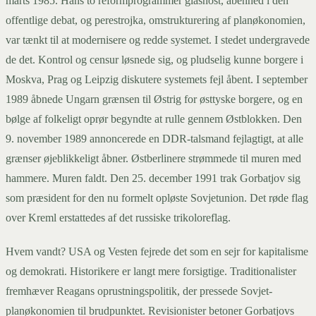
marts 1985. Hans to reformprogrammer glasnost, åbenhed i den
offentlige debat, og perestrojka, omstrukturering af planøkonomien,
var tænkt til at modernisere og redde systemet. I stedet undergravede
de det. Kontrol og censur løsnede sig, og pludselig kunne borgere i
Moskva, Prag og Leipzig diskutere systemets fejl åbent. I september
1989 åbnede Ungarn grænsen til Østrig for østtyske borgere, og en
bølge af folkeligt oprør begyndte at rulle gennem Østblokken. Den
9. november 1989 annoncerede en DDR-talsmand fejlagtigt, at alle
grænser øjeblikkeligt åbner. Østberlinere strømmede til muren med
hammere. Muren faldt. Den 25. december 1991 trak Gorbatjov sig
som præsident for den nu formelt opløste Sovjetunion. Det røde flag
over Kreml erstattedes af det russiske trikoloreflag.
Hvem vandt? USA og Vesten fejrede det som en sejr for kapitalisme
og demokrati. Historikere er langt mere forsigtige. Traditionalister
fremhæver Reagans oprustningspolitik, der pressede Sovjet-
planøkonomien til brudpunktet. Revisionister betoner Gorbatjovs