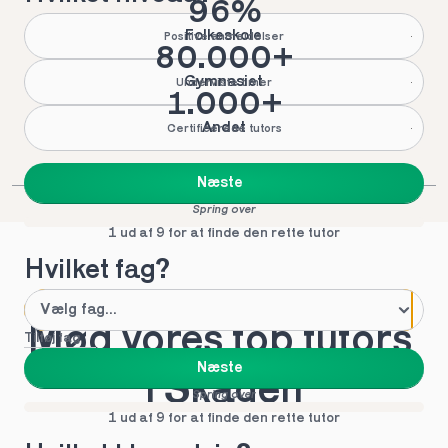
96%
Folkeskole
Positive anmeldelser
80.000+
Gymnasiet
Underviste timer
1.000+
Andet
Certificerede tutors
Næste
Spring over
1 ud af 9 for at finde den rette tutor
Hvilket fag?
Mød vores top tutors 
Tilføj fag
Næste
i Skagen
Spring over
1 ud af 9 for at finde den rette tutor