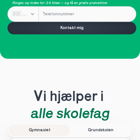
Ringes op inden for 24 timer – og få en 
gratis prøvetime
Kontakt mig
Vi hjælper i 
alle skolefag
Gymnasiet
Grundskolen