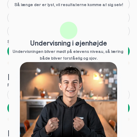
Større skoleglæde
Så længe der er lyst, vil resultaterne komme af sig selv!
Huller i det fundamentale
Hjælp med lektier
Se flere
Undervisning i øjenhøjde
Næste
Undervisningen bliver mødt på elevens niveau, så læring  
både bliver forståelig og sjov.
Spring over
1 ud af 9 for at finde den rette tutor
Hvad hedder du?
Fornavn
*
Efternavn
*
Næste
Opbevares sikkert - oplysninger deles aldrig
1 ud af 9 for at finde den rette tutor
Hvordan kontakter vi dig?