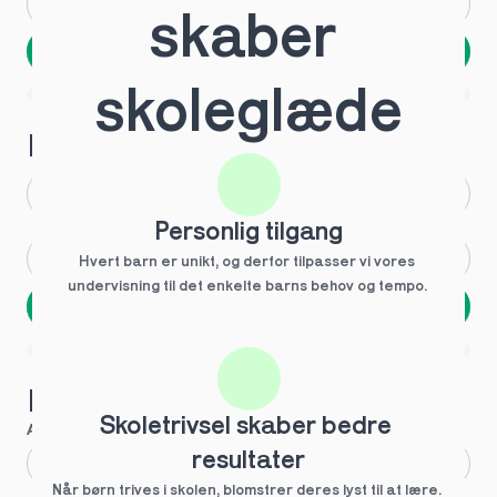
Andet
Ved ikke
skaber 
Næste
Spring over
skoleglæde
1 ud af 9 for at finde den rette tutor
Hvilken årgang?
1.g
3.g
Personlig tilgang
2.g
Andet
Hvert barn er unikt, og derfor tilpasser vi vores 
undervisning til det enkelte barns behov og tempo. 
Næste
Spring over
1 ud af 9 for at finde den rette tutor
Hvilke behov?
Skoletrivsel skaber bedre 
Anbefalet til dig
resultater
Fagligt boost
Når børn trives i skolen, blomstrer deres lyst til at lære. 