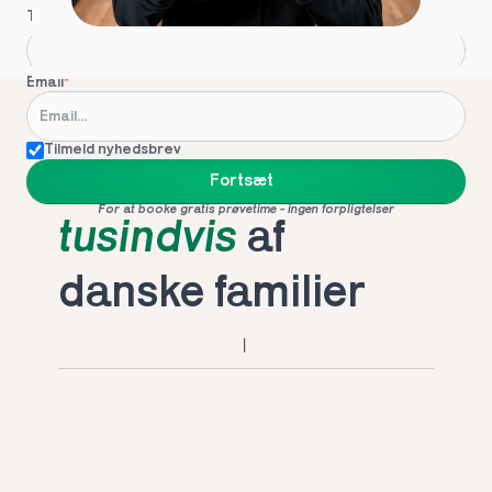
Telefon
*
Email
*
Tilmeld nyhedsbrev
Foretrukket af 
Fortsæt
For at booke gratis prøvetime - ingen forpligtelser
tusindvis
 af 
danske familier