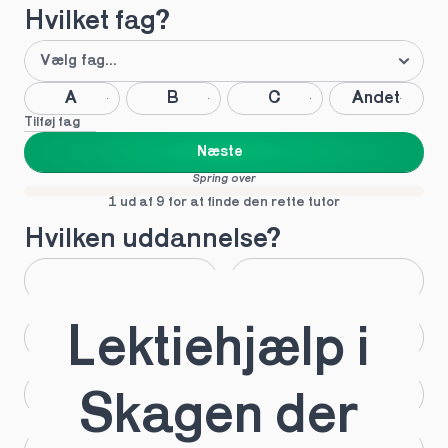
Hvilket fag?
A
B
C
Andet
Tilføj fag
Næste
Spring over
1 ud af 9 for at finde den rette tutor
Hvilken uddannelse?
STX
HHX
Lektiehjælp i 
HTX
HF
IB
EUX
Skagen der 