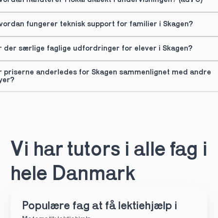
vordan håndterer I lokal dialekt i undervisningen? (ad70)
vordan fungerer teknisk support for familier i Skagen?
r der særlige faglige udfordringer for elever i Skagen?
r priserne anderledes for Skagen sammenlignet med andre 
yer?
Vi har tutors i alle fag i 
hele Danmark
Populære fag at få lektiehjælp i