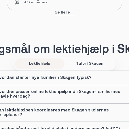
439 undervisere
Se flere
smål om lektiehjælp i 
Lektiehjælp
Tutor i Skagen
vordan starter nye familier i Skagen typisk?
vordan passer online lektiehjælp ind i Skagen-familiernes 
ravle hverdag?
an lektiehjælpen koordineres med Skagen skolernes 
æreplaner?