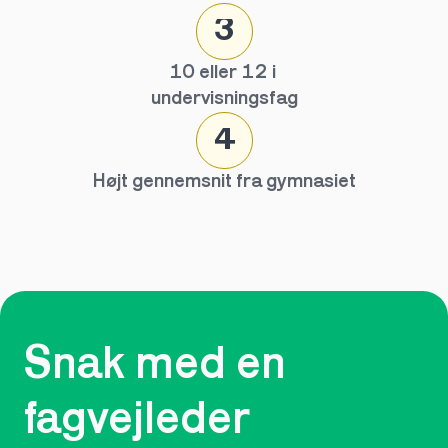
3
10 eller 12 i 
undervisningsfag
4
Højt gennemsnit fra gymnasiet
Snak med en 
fagvejleder