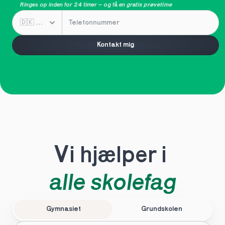
Ringes op inden for 24 timer – og få en 
gratis prøvetime
Kontakt mig
Vi hjælper i 
alle skolefag
Gymnasiet
Grundskolen