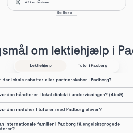
439 undervisere
Se flere
smål om lektiehjælp i P
Lektiehjælp
Tutor i Padborg
r der lokale rabatter eller partnerskaber i Padborg?
vordan håndterer I lokal dialekt i undervisningen? (4bb9)
vordan matcher I tutorer med Padborg elever?
an internationale familier i Padborg få engelsksprogede 
utorer?