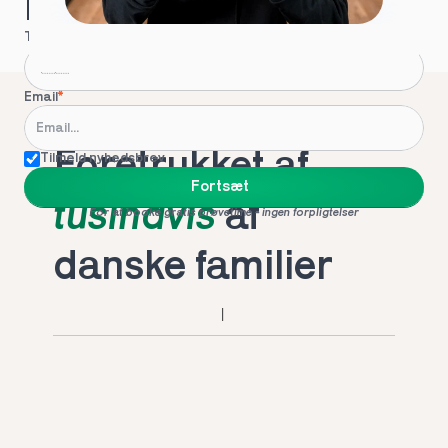
Hvordan kontakter vi dig?
Telefon
*
Email
*
Foretrukket af 
Tilmeld nyhedsbrev
Fortsæt
tusindvis
 af 
For at booke gratis prøvetime - ingen forpligtelser
danske familier