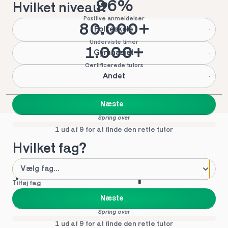
96%
Hvilket niveau?
Positive anmeldelser
80.000+
Folkeskole
Underviste timer
1.000+
Gymnasiet
Certificerede tutors
Andet
Næste
Spring over
1 ud af 9 for at finde den rette tutor
Hvilket fag?
Mød vores top tutors 
Tilføj fag
i Padborg
Næste
Spring over
1 ud af 9 for at finde den rette tutor