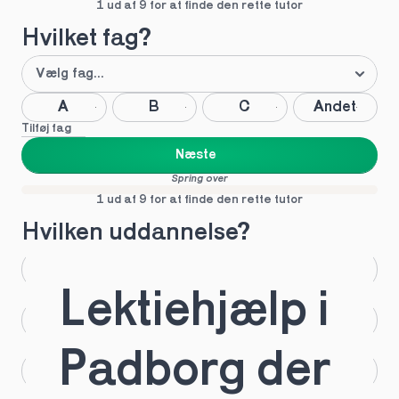
1 ud af 9 for at finde den rette tutor
Hvilket fag?
A
B
C
Andet
Tilføj fag
Næste
Spring over
1 ud af 9 for at finde den rette tutor
Hvilken uddannelse?
STX
HHX
Lektiehjælp i 
HTX
HF
Padborg der 
IB
EUX