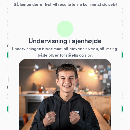
Så længe der er lyst, vil resultaterne komme af sig selv!
Større skoleglæde
Huller i det fundamentale
Hjælp med lektier
Undervisning i øjenhøjde
Se flere
Undervisningen bliver mødt på elevens niveau, så læring  
Næste
både bliver forståelig og sjov.
Spring over
1 ud af 9 for at finde den rette tutor
Hvad hedder du?
Fornavn
*
Efternavn
*
Næste
Opbevares sikkert - oplysninger deles aldrig
1 ud af 9 for at finde den rette tutor