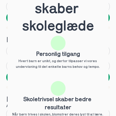
skaber 
Andet
Ved ikke
Næste
skoleglæde
Spring over
1 ud af 9 for at finde den rette tutor
Hvilken årgang?
1.g
3.g
Personlig tilgang
Hvert barn er unikt, og derfor tilpasser vi vores 
2.g
Andet
undervisning til det enkelte barns behov og tempo. 
Næste
Spring over
1 ud af 9 for at finde den rette tutor
Hvilke behov?
Skoletrivsel skaber bedre 
Anbefalet til dig
resultater
Fagligt boost
Når børn trives i skolen, blomstrer deres lyst til at lære. 