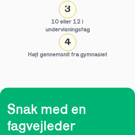
3
10 eller 12 i 
undervisningsfag
4
Højt gennemsnit fra gymnasiet
Snak med en 
fagvejleder