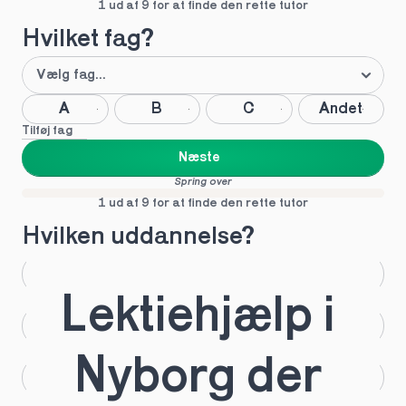
1 ud af 9 for at finde den rette tutor
Hvilket fag?
A
B
C
Andet
Tilføj fag
Næste
Spring over
1 ud af 9 for at finde den rette tutor
Hvilken uddannelse?
STX
HHX
Lektiehjælp i 
HTX
HF
Nyborg der 
IB
EUX