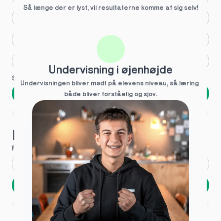
Så længe der er lyst, vil resultaterne komme af sig selv!
Større skoleglæde
Huller i det fundamentale
Hjælp med lektier
Undervisning i øjenhøjde
Se flere
Undervisningen bliver mødt på elevens niveau, så læring  
Næste
både bliver forståelig og sjov.
Spring over
1 ud af 9 for at finde den rette tutor
Hvad hedder du?
Fornavn
*
Efternavn
*
Næste
Opbevares sikkert - oplysninger deles aldrig
1 ud af 9 for at finde den rette tutor