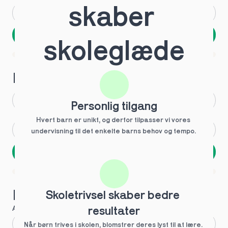
skaber 
Andet
Ved ikke
Næste
skoleglæde
Spring over
1 ud af 9 for at finde den rette tutor
Hvilken årgang?
1.g
3.g
Personlig tilgang
Hvert barn er unikt, og derfor tilpasser vi vores 
2.g
Andet
undervisning til det enkelte barns behov og tempo. 
Næste
Spring over
1 ud af 9 for at finde den rette tutor
Hvilke behov?
Skoletrivsel skaber bedre 
Anbefalet til dig
resultater
Fagligt boost
Når børn trives i skolen, blomstrer deres lyst til at lære. 