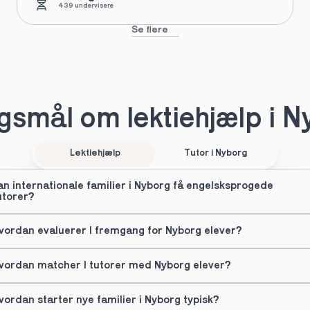
439 undervisere
Se flere
smål om lektiehjælp i 
Lektiehjælp
Tutor i Nyborg
an internationale familier i Nyborg få engelsksprogede 
utorer?
vordan evaluerer I fremgang for Nyborg elever?
vordan matcher I tutorer med Nyborg elever?
vordan starter nye familier i Nyborg typisk?