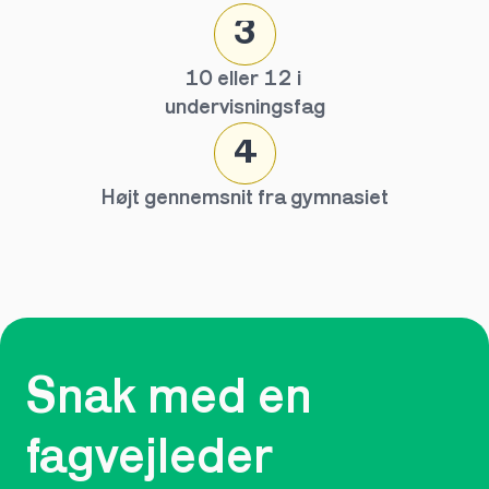
3
10 eller 12 i 
undervisningsfag
4
Højt gennemsnit fra gymnasiet
Snak med en 
fagvejleder