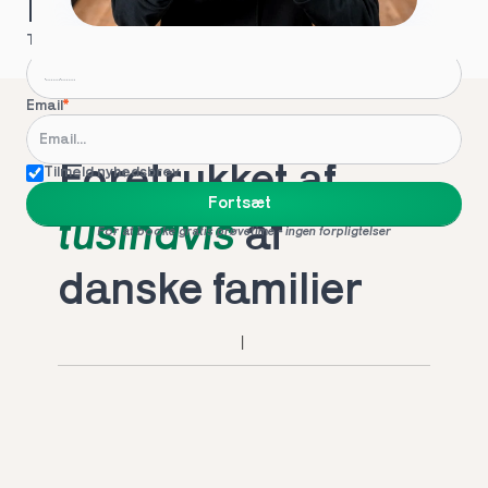
Hvordan kontakter vi dig?
Telefon
*
Email
*
Foretrukket af 
Tilmeld nyhedsbrev
Fortsæt
tusindvis
 af 
For at booke gratis prøvetime - ingen forpligtelser
danske familier