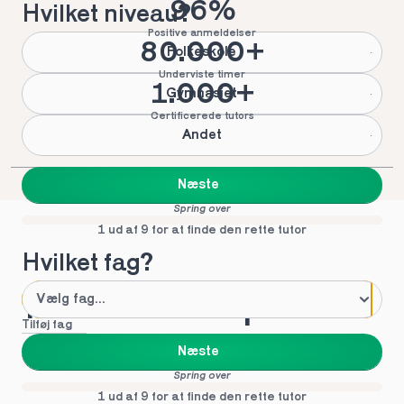
96%
Hvilket niveau?
Positive anmeldelser
80.000+
Folkeskole
Underviste timer
1.000+
Gymnasiet
Certificerede tutors
Andet
Næste
Spring over
1 ud af 9 for at finde den rette tutor
Hvilket fag?
Mød vores top tutors 
Tilføj fag
i Nyborg
Næste
Spring over
1 ud af 9 for at finde den rette tutor