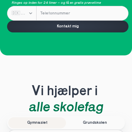
Ringes op inden for 24 timer – og få en 
gratis prøvetime
Kontakt mig
Vi hjælper i 
alle skolefag
Gymnasiet
Grundskolen