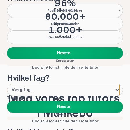
96%
Folkeskole
Positive anmeldelser
80.000+
Gymnasiet
Underviste timer
1.000+
Andet
Certificerede tutors
Næste
Spring over
1 ud af 9 for at finde den rette tutor
Hvilket fag?
Mød vores top tutors 
Tilføj fag
Næste
i Munkebo
Spring over
1 ud af 9 for at finde den rette tutor