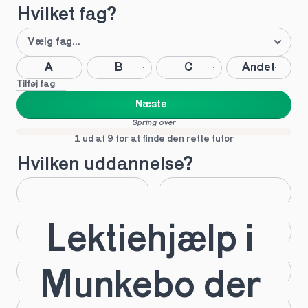
Hvilket fag?
A
B
C
Andet
Tilføj fag
Næste
Spring over
1 ud af 9 for at finde den rette tutor
Hvilken uddannelse?
STX
HHX
Lektiehjælp i 
HTX
HF
IB
EUX
Munkebo der 