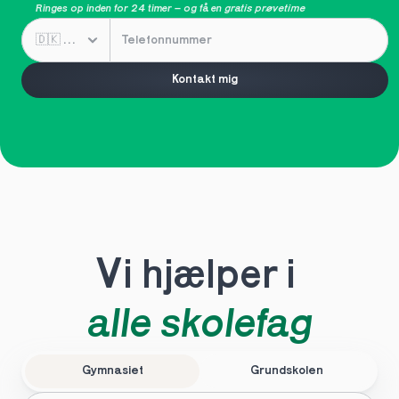
Ringes op inden for 24 timer – og få en 
gratis prøvetime
Kontakt mig
Vi hjælper i 
alle skolefag
Gymnasiet
Grundskolen