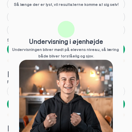
Større skoleglæde
Så længe der er lyst, vil resultaterne komme af sig selv!
Huller i det fundamentale
Hjælp med lektier
Se flere
Undervisning i øjenhøjde
Næste
Undervisningen bliver mødt på elevens niveau, så læring  
både bliver forståelig og sjov.
Spring over
1 ud af 9 for at finde den rette tutor
Hvad hedder du?
Fornavn
*
Efternavn
*
Næste
Opbevares sikkert - oplysninger deles aldrig
1 ud af 9 for at finde den rette tutor
Hvordan kontakter vi dig?