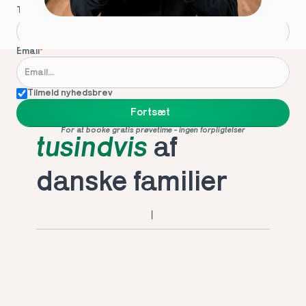
Telefon
*
Email
*
Tilmeld nyhedsbrev
Foretrukket af 
Fortsæt
For at booke gratis prøvetime - ingen forpligtelser
tusindvis
 af 
danske familier