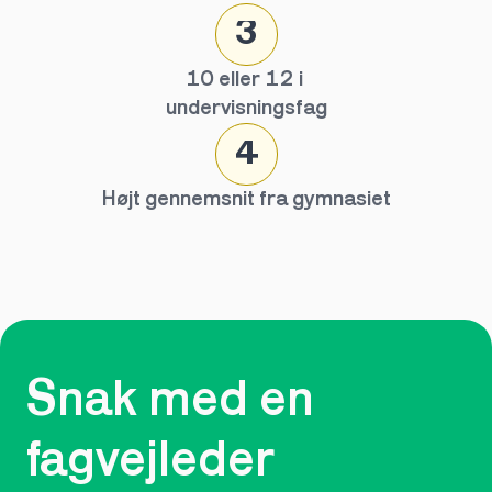
3
10 eller 12 i 
undervisningsfag
4
Højt gennemsnit fra gymnasiet
Snak med en 
fagvejleder