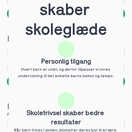
Andet
Ved ikke
skaber 
Næste
Spring over
skoleglæde
1 ud af 9 for at finde den rette tutor
Hvilken årgang?
1.g
3.g
Personlig tilgang
2.g
Andet
Hvert barn er unikt, og derfor tilpasser vi vores 
undervisning til det enkelte barns behov og tempo. 
Næste
Spring over
1 ud af 9 for at finde den rette tutor
Hvilke behov?
Skoletrivsel skaber bedre 
Anbefalet til dig
resultater
Fagligt boost
Når børn trives i skolen, blomstrer deres lyst til at lære. 