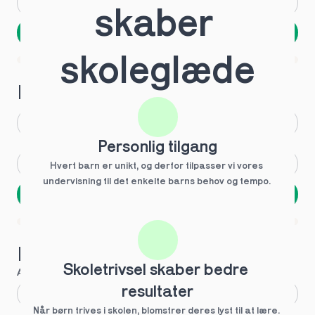
Andet
Ved ikke
skaber 
Næste
Spring over
skoleglæde
1 ud af 9 for at finde den rette tutor
Hvilken årgang?
1.g
3.g
Personlig tilgang
2.g
Andet
Hvert barn er unikt, og derfor tilpasser vi vores 
undervisning til det enkelte barns behov og tempo. 
Næste
Spring over
1 ud af 9 for at finde den rette tutor
Hvilke behov?
Skoletrivsel skaber bedre 
Anbefalet til dig
resultater
Fagligt boost
Når børn trives i skolen, blomstrer deres lyst til at lære. 