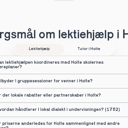
gsmål om lektiehjælp i 
Lektiehjælp
Tutor i Holte
an lektiehjælpen koordineres med Holte skolernes 
æreplaner?
ilbyder I gruppesessioner for venner i Holte?
r der lokale rabatter eller partnerskaber i Holte?
vordan håndterer I lokal dialekt i undervisningen? (1752)
r priserne anderledes for Holte sammenlignet med andre 