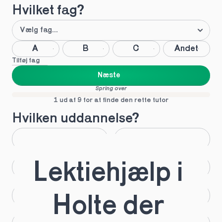
Hvilket fag?
A
B
C
Andet
Tilføj fag
Næste
Spring over
1 ud af 9 for at finde den rette tutor
Hvilken uddannelse?
STX
HHX
Lektiehjælp i 
HTX
HF
IB
EUX
Holte der 