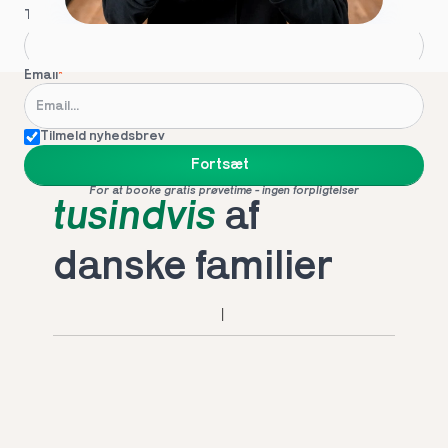
Telefon
*
Email
*
Tilmeld nyhedsbrev
Foretrukket af 
Fortsæt
For at booke gratis prøvetime - ingen forpligtelser
tusindvis
 af 
danske familier