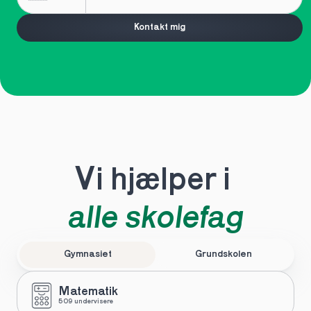
Kontakt mig
Vi hjælper i 
alle skolefag
Gymnasiet
Grundskolen
Matematik
509 undervisere