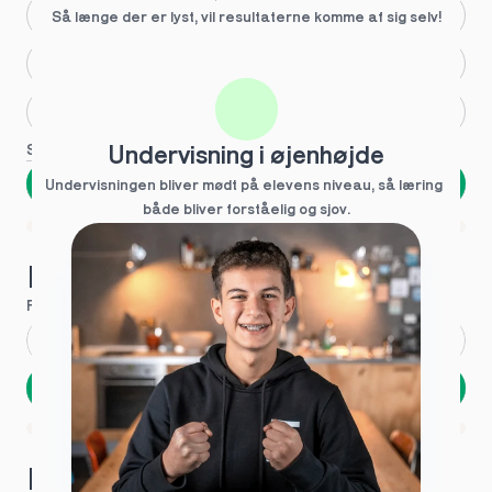
Større skoleglæde
Så længe der er lyst, vil resultaterne komme af sig selv!
Huller i det fundamentale
Hjælp med lektier
Se flere
Undervisning i øjenhøjde
Næste
Undervisningen bliver mødt på elevens niveau, så læring  
både bliver forståelig og sjov.
Spring over
1 ud af 9 for at finde den rette tutor
Hvad hedder du?
Fornavn
*
Efternavn
*
Næste
Opbevares sikkert - oplysninger deles aldrig
1 ud af 9 for at finde den rette tutor
Hvordan kontakter vi dig?