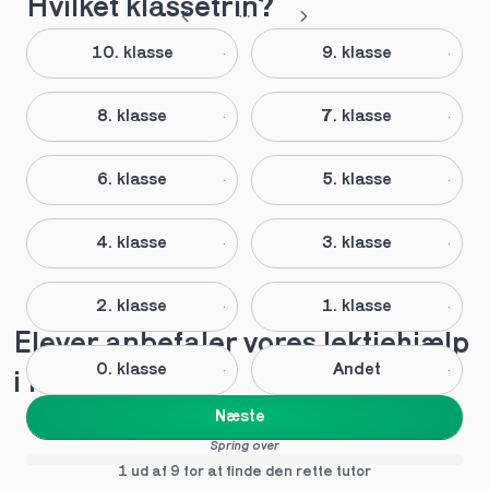
Hvilket klassetrin?
10. klasse
9. klasse
8. klasse
7. klasse
6. klasse
5. klasse
4. klasse
3. klasse
2. klasse
1. klasse
Elever anbefaler vores lektiehjælp 
0. klasse
Andet
i Holte
Næste
Spring over
1 ud af 9 for at finde den rette tutor