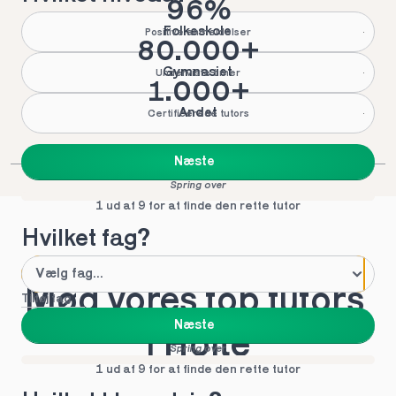
96%
Folkeskole
Positive anmeldelser
80.000+
Gymnasiet
Underviste timer
1.000+
Andet
Certificerede tutors
Næste
Spring over
1 ud af 9 for at finde den rette tutor
Hvilket fag?
Mød vores top tutors 
Tilføj fag
Næste
i Holte
Spring over
1 ud af 9 for at finde den rette tutor