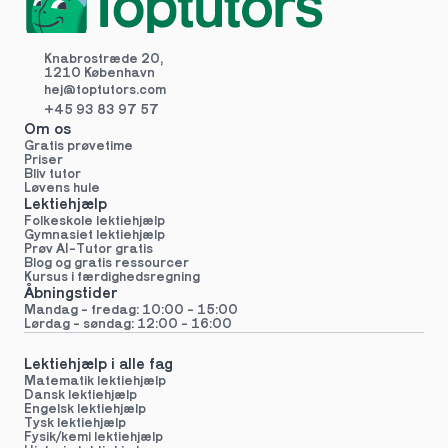
Knabrostræde 20,
1210 København
hej@toptutors.
com
+45 93 83 97 57
Om os
Gratis prøvetime
Priser
Bliv tutor
Løvens hule
Lektiehjælp
Folkeskole lektiehjælp 
Gymnasiet lektiehjælp 
Prøv AI-Tutor gratis
Blog og gratis ressourcer
Kursus i færdighedsregning
Åbningstider
Mandag - fredag: 10:00 - 15:00
Lørdag - søndag: 12:00 - 16:00
Lektiehjælp i alle fag
Matematik lektiehjælp
Dansk lektiehjælp
Engelsk lektiehjælp
Tysk lektiehjælp
Fysik/kemi lektiehjælp