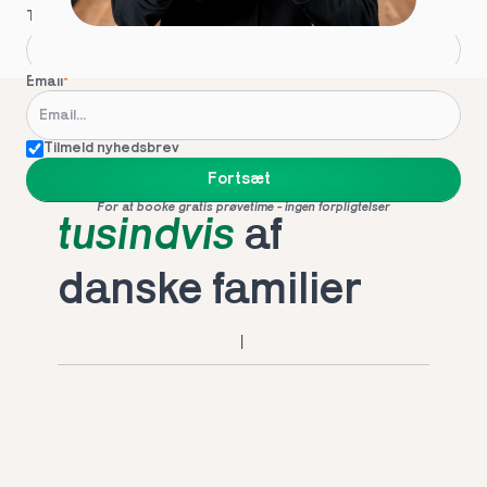
Telefon
*
Email
*
Tilmeld nyhedsbrev
Foretrukket af 
Fortsæt
For at booke gratis prøvetime - ingen forpligtelser
tusindvis
 af 
danske familier