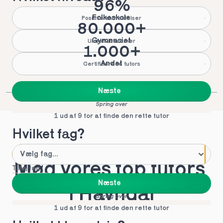
96%
Folkeskole
Positive anmeldelser
80.000+
Gymnasiet
Underviste timer
1.000+
Andet
Certificerede tutors
Næste
Spring over
1 ud af 9 for at finde den rette tutor
Hvilket fag?
Mød vores top tutors 
Tilføj fag
Næste
i Havndal
Spring over
1 ud af 9 for at finde den rette tutor