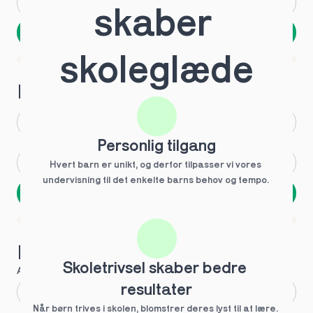
Andet
Ved ikke
skaber 
Næste
Spring over
skoleglæde
1 ud af 9 for at finde den rette tutor
Hvilken årgang?
1.g
3.g
Personlig tilgang
2.g
Andet
Hvert barn er unikt, og derfor tilpasser vi vores 
undervisning til det enkelte barns behov og tempo. 
Næste
Spring over
1 ud af 9 for at finde den rette tutor
Hvilke behov?
Skoletrivsel skaber bedre 
Anbefalet til dig
resultater
Fagligt boost
Når børn trives i skolen, blomstrer deres lyst til at lære. 