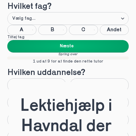
Hvilket fag?
A
B
C
Andet
Tilføj fag
Næste
Spring over
1 ud af 9 for at finde den rette tutor
Hvilken uddannelse?
STX
HHX
Lektiehjælp i 
HTX
HF
IB
EUX
Havndal der 