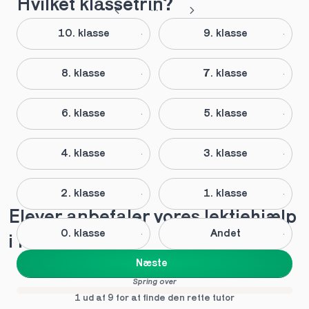
Hvilket klassetrin?
10. klasse
9. klasse
8. klasse
7. klasse
6. klasse
5. klasse
4. klasse
3. klasse
2. klasse
1. klasse
Elever anbefaler vores lektiehjælp 
0. klasse
Andet
i Havndal
Næste
Spring over
1 ud af 9 for at finde den rette tutor