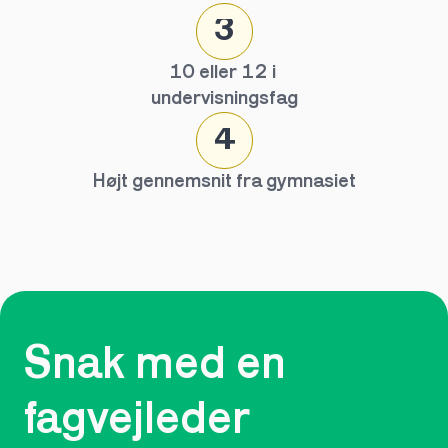
3
10 eller 12 i 
undervisningsfag
4
Højt gennemsnit fra gymnasiet
Snak med en 
fagvejleder