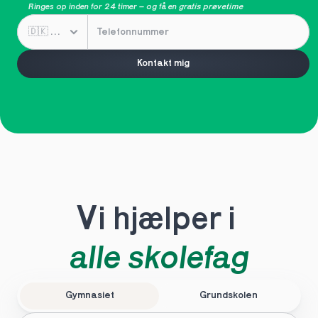
Ringes op inden for 24 timer – og få en 
gratis prøvetime
Kontakt mig
Vi hjælper i 
alle skolefag
Gymnasiet
Grundskolen