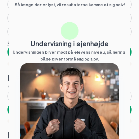
Større skoleglæde
Så længe der er lyst, vil resultaterne komme af sig selv!
Huller i det fundamentale
Hjælp med lektier
Se flere
Undervisning i øjenhøjde
Næste
Undervisningen bliver mødt på elevens niveau, så læring  
både bliver forståelig og sjov.
Spring over
1 ud af 9 for at finde den rette tutor
Hvad hedder du?
Fornavn
*
Efternavn
*
Næste
Opbevares sikkert - oplysninger deles aldrig
1 ud af 9 for at finde den rette tutor
Hvordan kontakter vi dig?