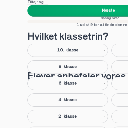
Tilføj fag
Næste
Spring over
1 ud af 9 for at finde den re
Hvilket klassetrin?
10. klasse
8. klasse
Elever anbefaler vores 
6. klasse
4. klasse
2. klasse