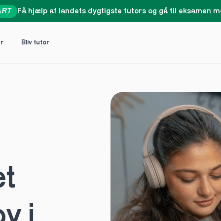
ART
Få hjælp af landets dygtigste tutors og gå til eksamen me
er
Bliv tutor
t 
 i 