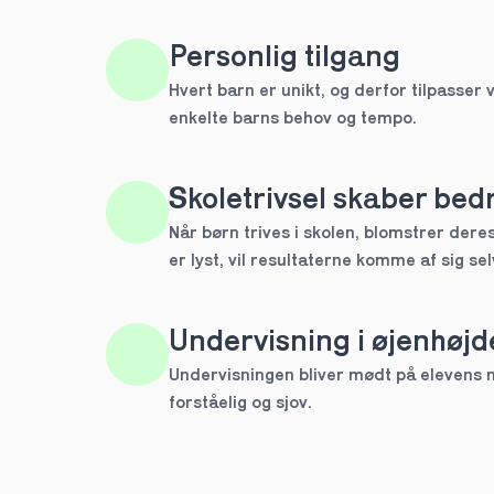
HTX
Personlig tilgang
Hvert barn er unikt, og derfor tilpasser v
IB
enkelte barns behov og tempo. 
Andet
Skoletrivsel skaber bedr
Næste
Når børn trives i skolen, blomstrer deres 
Spring over
er lyst, vil resultaterne komme af sig sel
1 ud af 9 for at finde den re
Hvilken årgang?
Undervisning i øjenhøjd
1.g
Undervisningen bliver mødt på elevens ni
forståelig og sjov.
2.g
Næste