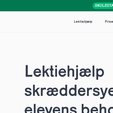
SKOLEST
Lektiehjælp
Pris
Lektiehjælp 
skræddersye
elevens behov