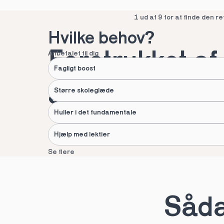
Spring over
1 ud af 9 for at finde den re
Hvilke behov?
Foretrukket af 
Anbefalet til dig
Fagligt boost
af danske fami
Større skoleglæde
Huller i det fundamentale
Hjælp med lektier
Se flere
Næste
Spring over
1 ud af 9 for at finde den re
Sådan
Hvad hedder du?