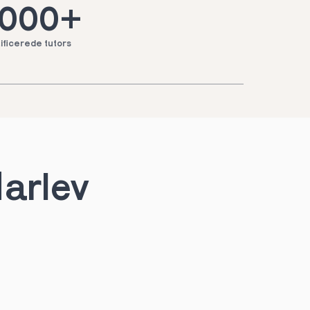
.000+
ificerede tutors
Harlev