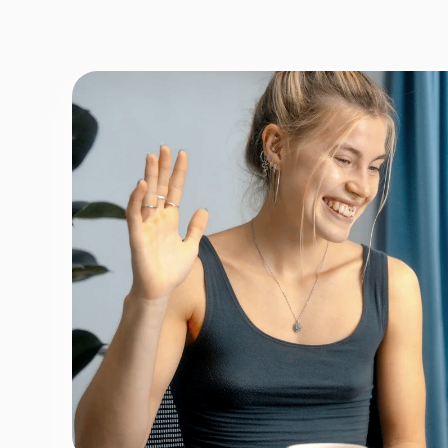
Fornavn
*
Efternav
Næste
Opbevares sikkert - oplysninger d
1 ud af 9 for at finde den re
Hvordan kontakter vi d
Telefon
*
Email
*
Tilmeld nyhedsbrev
Fortsæt
For at booke gratis prøvetime - ingen