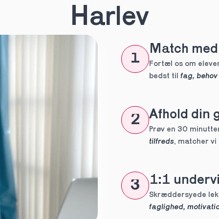
n
*
Harlev
Match med 
eles aldrig
1
tte tutor
Fortæl os om eleven
bedst til 
fag, behov
ig?
Afhold din 
2
Prøv en 30 minutters
tilfreds
, matcher vi
1:1 undervi
3
 forpligtelser
faglighed, motivatio