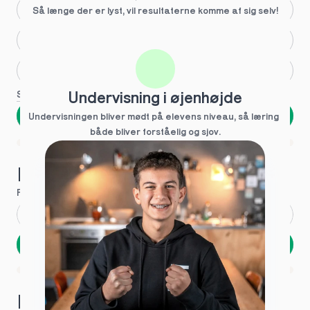
Større skoleglæde
Så længe der er lyst, vil resultaterne komme af sig selv!
Huller i det fundamentale
Hjælp med lektier
Se flere
Undervisning i øjenhøjde
Næste
Undervisningen bliver mødt på elevens niveau, så læring  
både bliver forståelig og sjov.
Spring over
1 ud af 9 for at finde den rette tutor
Hvad hedder du?
Fornavn
*
Efternavn
*
Næste
Opbevares sikkert - oplysninger deles aldrig
1 ud af 9 for at finde den rette tutor
Hvordan kontakter vi dig?