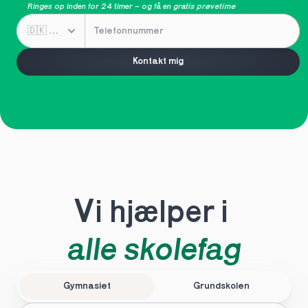
Ringes op inden for 24 timer – og få en 
gratis prøvetime
Kontakt mig
Vi hjælper i 
alle skolefag
Gymnasiet
Grundskolen