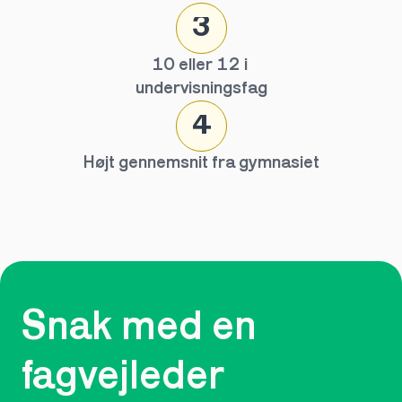
3
10 eller 12 i 
undervisningsfag
4
Højt gennemsnit fra gymnasiet
Snak med en 
fagvejleder