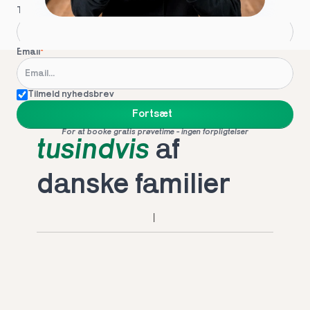
Telefon
*
Email
*
Tilmeld nyhedsbrev
Foretrukket af 
Fortsæt
For at booke gratis prøvetime - ingen forpligtelser
tusindvis
 af 
danske familier