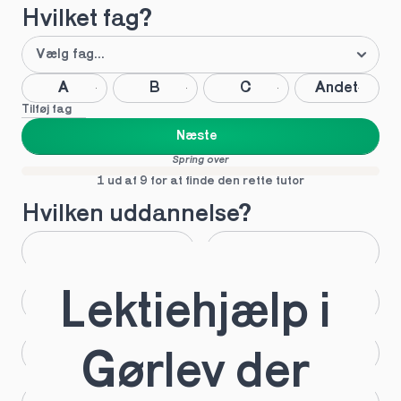
Hvilket fag?
A
B
C
Andet
Tilføj fag
Næste
Spring over
1 ud af 9 for at finde den rette tutor
Hvilken uddannelse?
STX
HHX
Lektiehjælp i 
HTX
HF
IB
EUX
Gørlev der 