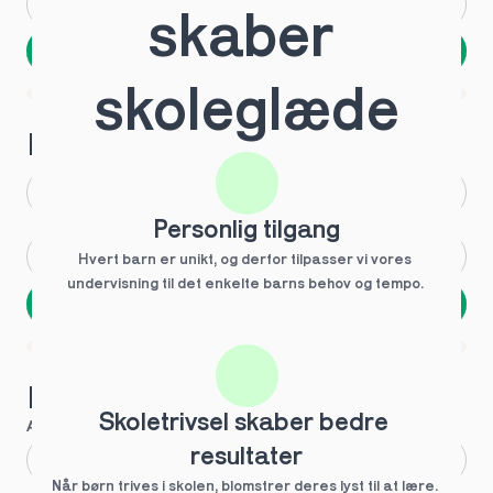
Andet
Ved ikke
skaber 
Næste
Spring over
skoleglæde
1 ud af 9 for at finde den rette tutor
Hvilken årgang?
1.g
3.g
Personlig tilgang
2.g
Andet
Hvert barn er unikt, og derfor tilpasser vi vores 
undervisning til det enkelte barns behov og tempo. 
Næste
Spring over
1 ud af 9 for at finde den rette tutor
Hvilke behov?
Skoletrivsel skaber bedre 
Anbefalet til dig
resultater
Fagligt boost
Når børn trives i skolen, blomstrer deres lyst til at lære. 