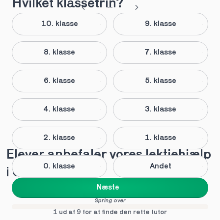
Hvilket klassetrin?
10. klasse
9. klasse
8. klasse
7. klasse
6. klasse
5. klasse
4. klasse
3. klasse
2. klasse
1. klasse
Elever anbefaler vores lektiehjælp 
0. klasse
Andet
i Gørlev
Næste
Spring over
1 ud af 9 for at finde den rette tutor