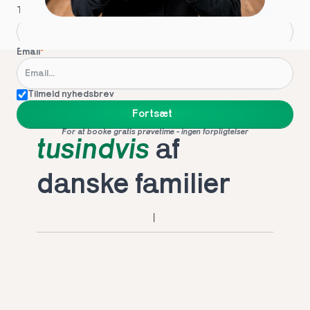
Telefon
*
Email
*
Tilmeld nyhedsbrev
Foretrukket af 
Fortsæt
For at booke gratis prøvetime - ingen forpligtelser
tusindvis
 af 
danske familier