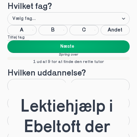
Hvilket fag?
A
B
C
Andet
Tilføj fag
Næste
Spring over
1 ud af 9 for at finde den rette tutor
Hvilken uddannelse?
STX
HHX
Lektiehjælp i 
HTX
HF
IB
EUX
Ebeltoft der 