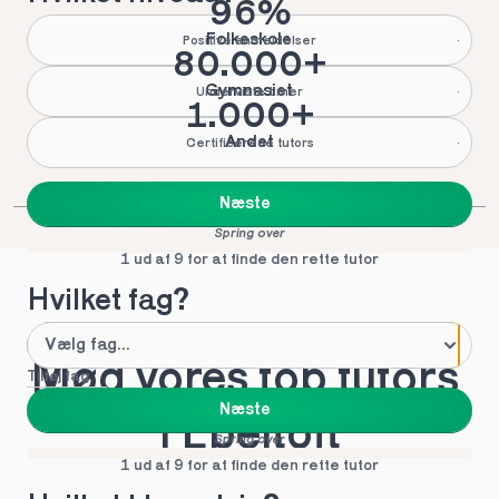
96%
Folkeskole
Positive anmeldelser
80.000+
Gymnasiet
Underviste timer
1.000+
Andet
Certificerede tutors
Næste
Spring over
1 ud af 9 for at finde den rette tutor
Hvilket fag?
Mød vores top tutors 
Tilføj fag
Næste
i Ebeltoft
Spring over
1 ud af 9 for at finde den rette tutor