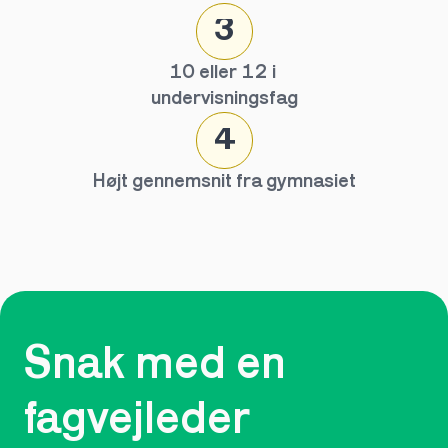
3
10 eller 12 i 
undervisningsfag
4
Højt gennemsnit fra gymnasiet
Snak med en 
fagvejleder