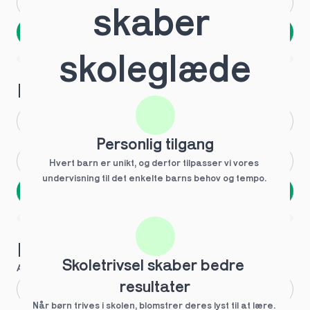
Andet
Ved ikke
skaber 
Næste
Spring over
skoleglæde
1 ud af 9 for at finde den rette tutor
Hvilken årgang?
1.g
3.g
Personlig tilgang
2.g
Andet
Hvert barn er unikt, og derfor tilpasser vi vores 
undervisning til det enkelte barns behov og tempo. 
Næste
Spring over
1 ud af 9 for at finde den rette tutor
Hvilke behov?
Skoletrivsel skaber bedre 
Anbefalet til dig
resultater
Fagligt boost
Når børn trives i skolen, blomstrer deres lyst til at lære. 