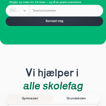
Ringes op inden for 24 timer – og få en 
gratis prøvetime
Kontakt mig
Vi hjælper i 
alle skolefag
Gymnasiet
Grundskolen