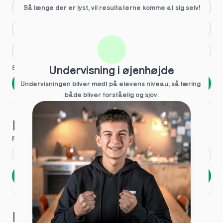
Større skoleglæde
Så længe der er lyst, vil resultaterne komme af sig selv!
Huller i det fundamentale
Hjælp med lektier
Se flere
Undervisning i øjenhøjde
Næste
Undervisningen bliver mødt på elevens niveau, så læring  
både bliver forståelig og sjov.
Spring over
1 ud af 9 for at finde den rette tutor
Hvad hedder du?
Fornavn
*
Efternavn
*
Næste
Opbevares sikkert - oplysninger deles aldrig
1 ud af 9 for at finde den rette tutor
Hvordan kontakter vi dig?