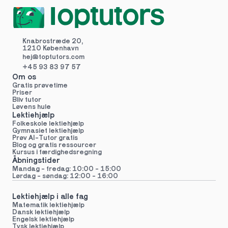
Knabrostræde 20,
1210 København
hej@toptutors.
com
+45 93 83 97 57
Om os
Gratis prøvetime
Priser
Bliv tutor
Løvens hule
Lektiehjælp
Folkeskole lektiehjælp 
Gymnasiet lektiehjælp 
Prøv AI-Tutor gratis
Blog og gratis ressourcer
Kursus i færdighedsregning
Åbningstider
Mandag - fredag: 10:00 - 15:00
Lørdag - søndag: 12:00 - 16:00
Lektiehjælp i alle fag
Matematik lektiehjælp
Dansk lektiehjælp
Engelsk lektiehjælp
Tysk lektiehjælp