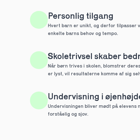
HTX
Personlig tilgang
Hvert barn er unikt, og derfor tilpasser v
IB
enkelte barns behov og tempo. 
Andet
Skoletrivsel skaber bedr
Næste
Når børn trives i skolen, blomstrer deres 
Spring over
er lyst, vil resultaterne komme af sig sel
1 ud af 9 for at finde den re
Hvilken årgang?
Undervisning i øjenhøjd
1.g
Undervisningen bliver mødt på elevens ni
forståelig og sjov.
2.g
Næste