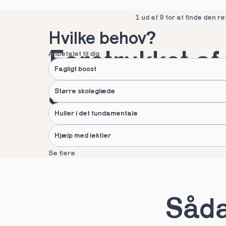
Spring over
1 ud af 9 for at finde den re
Hvilke behov?
Foretrukket af 
Anbefalet til dig
Fagligt boost
af danske fami
Større skoleglæde
Huller i det fundamentale
Hjælp med lektier
Se flere
Næste
Spring over
1 ud af 9 for at finde den re
Sådan
Hvad hedder du?