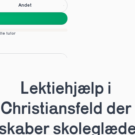
Andet
tte tutor
C
Andet
Lektiehjælp i 
tte tutor
Christiansfeld der 
skaber skoleglæd
HHX