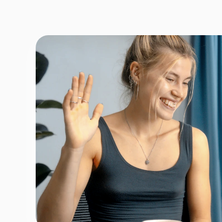
Fornavn
*
Efternav
Næste
Opbevares sikkert - oplysninger d
1 ud af 9 for at finde den re
Hvordan kontakter vi d
Telefon
*
Email
*
Tilmeld nyhedsbrev
Fortsæt
For at booke gratis prøvetime - ingen