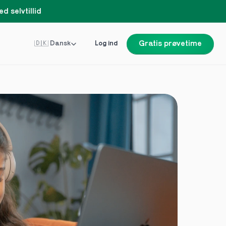
d selvtillid
Select Language
🇩🇰 Dansk
Log ind
Gratis prøvetime