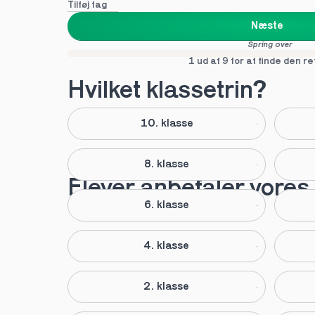
Tilføj fag
Næste
Spring over
1 ud af 9 for at finde den re
Hvilket klassetrin?
10. klasse
8. klasse
Elever anbefaler vores 
6. klasse
4. klasse
2. klasse