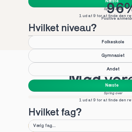
Næste
96
Spring over
1 ud af 9 for at finde den re
Positive anmeld
Hvilket niveau?
Folkeskole
Gymnasiet
Andet
Mød vores
Næste
Spring over
1 ud af 9 for at finde den re
Hvilket fag?