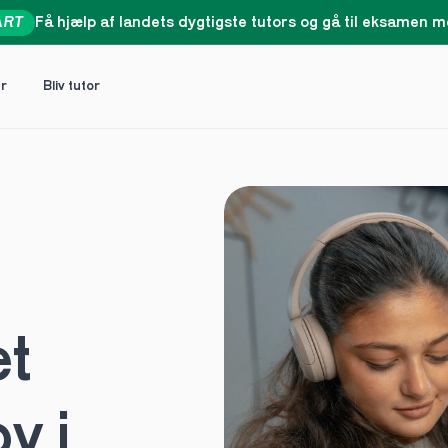
ART
Få hjælp af landets dygtigste tutors og gå til eksamen me
er
Bliv tutor
t 
 i 