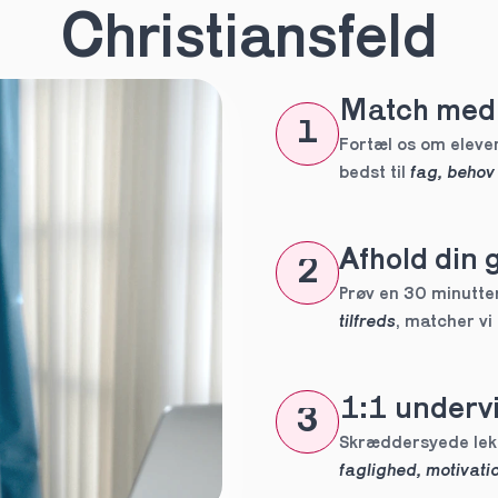
n
*
Christiansfeld
Match med 
eles aldrig
1
tte tutor
Fortæl os om eleven
bedst til 
fag, behov
ig?
Afhold din 
2
Prøv en 30 minutters
tilfreds
, matcher vi
1:1 undervi
3
 forpligtelser
faglighed, motivatio