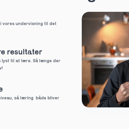
HF
i vores undervisning til det 
EUX
Ved ikke
e resultater
lyst til at lære. Så længe der 
v!
tte tutor
e
3.g
veau, så læring  både bliver 
Andet