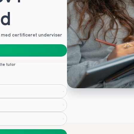
ld
g med certificeret underviser
tte tutor