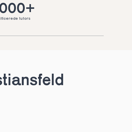
.000+
ificerede tutors
stiansfeld