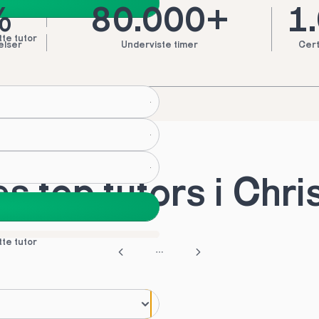
%
80.000+
1
tte tutor
elser
Underviste timer
Cert
 top tutors i Chri
tte tutor