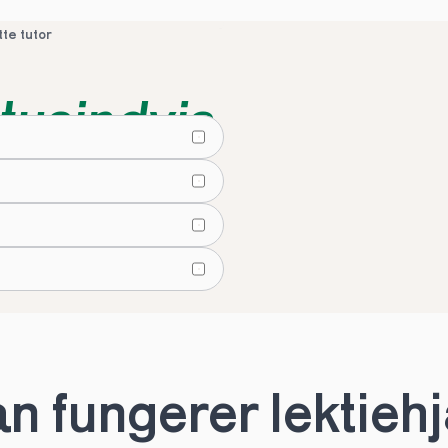
tte tutor
tusindvis
lier
tte tutor
 fungerer lektiehjæ