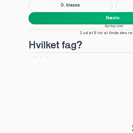
0. klasse
Næste
Spring over
1 ud af 9 for at finde den re
Hvilket fag?
A
B
Tilføj fag
Næste
Spring over
1 ud af 9 for at finde den re
Hvilken uddannelse?
STX