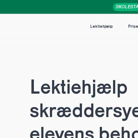
SKOLEST
Lektiehjælp
Pris
Lektiehjælp 
skræddersye
elevens behov