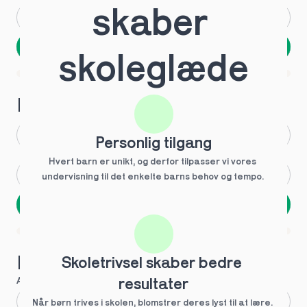
skaber 
Andet
Ved ikke
Næste
skoleglæde
Spring over
1 ud af 9 for at finde den rette tutor
Hvilken årgang?
1.g
3.g
Personlig tilgang
Hvert barn er unikt, og derfor tilpasser vi vores 
2.g
Andet
undervisning til det enkelte barns behov og tempo. 
Næste
Spring over
1 ud af 9 for at finde den rette tutor
Hvilke behov?
Skoletrivsel skaber bedre 
Anbefalet til dig
resultater
Fagligt boost
Når børn trives i skolen, blomstrer deres lyst til at lære. 