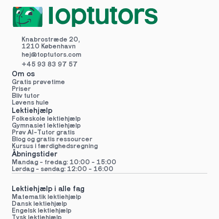
Knabrostræde 20,
1210 København
hej@toptutors.
com
+45 93 83 97 57
Om os
Gratis prøvetime
Priser
Bliv tutor
Løvens hule
Lektiehjælp
Folkeskole lektiehjælp 
Gymnasiet lektiehjælp 
Prøv AI-Tutor gratis
Blog og gratis ressourcer
Kursus i færdighedsregning
Åbningstider
Mandag - fredag: 10:00 - 15:00
Lørdag - søndag: 12:00 - 16:00
Lektiehjælp i alle fag
Matematik lektiehjælp
Dansk lektiehjælp
Engelsk lektiehjælp
Tysk lektiehjælp