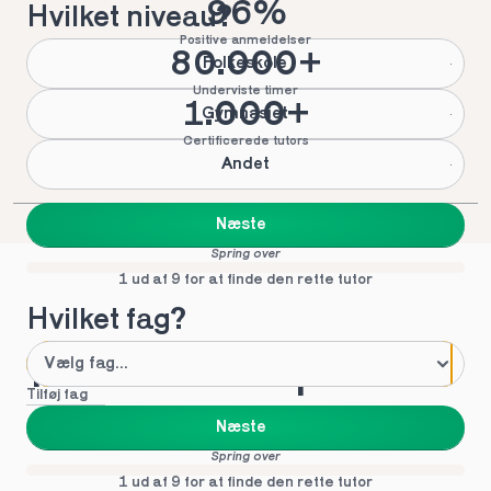
96%
Hvilket niveau?
Positive anmeldelser
80.000+
Folkeskole
Underviste timer
1.000+
Gymnasiet
Certificerede tutors
Andet
Næste
Spring over
1 ud af 9 for at finde den rette tutor
Hvilket fag?
Mød vores top tutors 
Tilføj fag
i Brejning
Næste
Spring over
1 ud af 9 for at finde den rette tutor