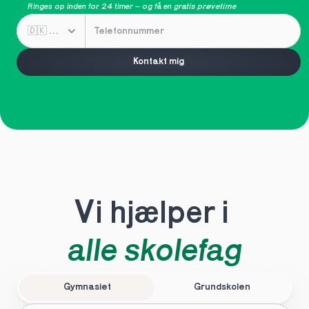
Ringes op inden for 24 timer – og få en 
gratis prøvetime
Kontakt mig
Vi hjælper i 
alle skolefag
Gymnasiet
Grundskolen