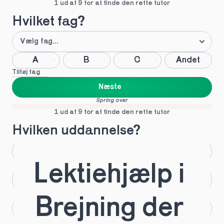
1 ud af 9 for at finde den rette tutor
Hvilket fag?
A
B
C
Andet
Tilføj fag
Næste
Spring over
1 ud af 9 for at finde den rette tutor
Hvilken uddannelse?
STX
HHX
Lektiehjælp i 
HTX
HF
Brejning der 
IB
EUX