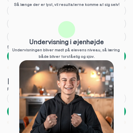
Så længe der er lyst, vil resultaterne komme af sig selv!
Større skoleglæde
Huller i det fundamentale
Hjælp med lektier
Undervisning i øjenhøjde
Se flere
Undervisningen bliver mødt på elevens niveau, så læring  
Næste
både bliver forståelig og sjov.
Spring over
1 ud af 9 for at finde den rette tutor
Hvad hedder du?
Fornavn
*
Efternavn
*
Næste
Opbevares sikkert - oplysninger deles aldrig
1 ud af 9 for at finde den rette tutor