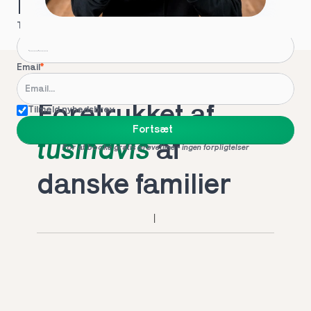
Hvordan kontakter vi dig?
Telefon
*
Email
*
Foretrukket af 
Tilmeld nyhedsbrev
Fortsæt
tusindvis
 af 
For at booke gratis prøvetime - ingen forpligtelser
danske familier