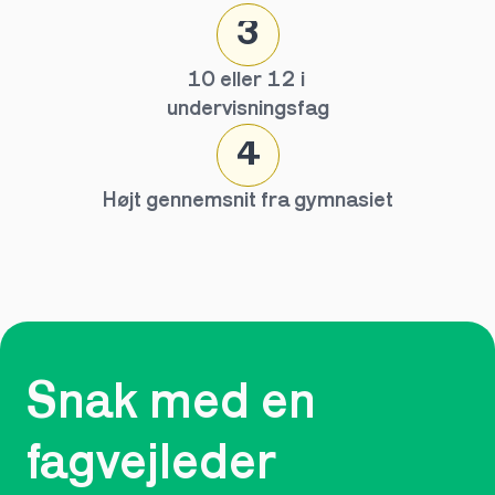
3
10 eller 12 i 
undervisningsfag
4
Højt gennemsnit fra gymnasiet
Snak med en 
fagvejleder