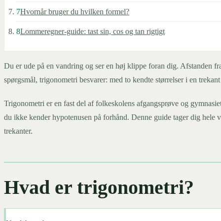
7
Hvornår bruger du hvilken formel?
8
Lommeregner-guide: tast sin, cos og tan rigtigt
Du er ude på en vandring og ser en høj klippe foran dig. Afstanden fra
spørgsmål, trigonometri besvarer: med to kendte størrelser i en trekant
Trigonometri er en fast del af folkeskolens afgangsprøve og gymnasi
du ikke kender hypotenusen på forhånd. Denne guide tager dig hele veje
trekanter.
Hvad er trigonometri?