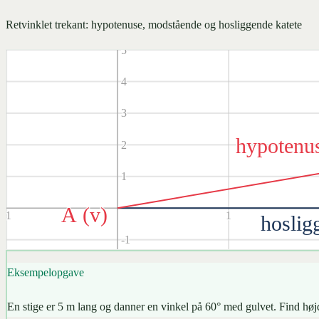
sin
(
v
)
=
modst. k
6
Retvinklet trekant: hypotenuse, modstående og hosliggende katete
5
4
3
hypotenu
2
1
A (v)
-1
1
hoslig
-1
-2
Eksempelopgave
-3
En stige er 5 m lang og danner en vinkel på 60° med gulvet. Find højd