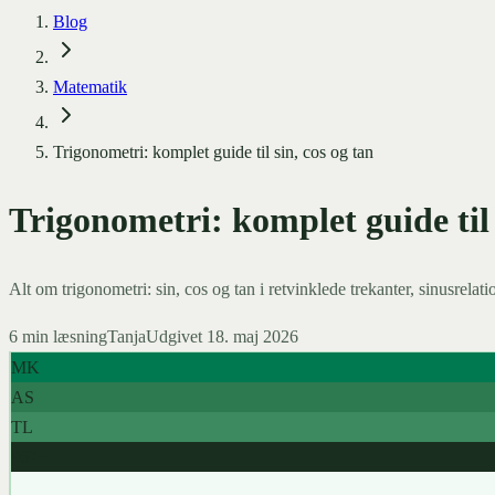
Blog
Matematik
Trigonometri: komplet guide til sin, cos og tan
Trigonometri: komplet guide til 
Alt om trigonometri: sin, cos og tan i retvinklede trekanter, sinusrelat
6
min læsning
Tanja
Udgivet
18. maj 2026
MK
AS
TL
967+