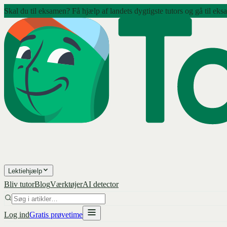
Skal du til eksamen? Få hjælp af landets dygtigste tutors og gå til eks
Lektiehjælp
Bliv tutor
Blog
Værktøjer
AI detector
Log ind
Gratis prøvetime