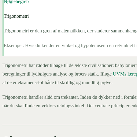
Nøglebegreb
Trigonometri
Trigonometri er den gren af matematikken, der studerer sammenhængen
Eksempel:
Hvis du kender en vinkel og hypotenusen i en retvinklet 
Trigonometri har rødder tilbage til de ældste civilisationer: babylonie
beregninger til lydbølgers analyse og broers statik. Ifløge
UVMs lærepl
at de er eksamensstof både til skriftlig og mundtlig prøve.
Trigonometri handler altid om trekanter. Inden du dykker ned i formle
når du skal finde en vektors retningsvinkel. Det centrale princip er enk