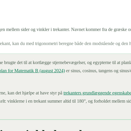
 mellem sider og vinkler i trekanter. Navnet kommer fra de græske or
trekant, kan du med trigonometri beregne både den modstående og den h
rne brugte det til at kortlægge stjernebevægelser, og egypterne til at pla
an for Matematik B (august 2024)
er sinus, cosinus, tangens og sinus/
rne, kan det hjælpe at have styr på
trekanters grundlæggende egenskabe
elt: vinklerne i en trekant summer altid til 180°, og forholdet mellem si