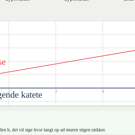
atete
hypotenuse
cos
(
v
)
=
hosl. katete
hypotenuse
tan
(
v
)
=
modst. k
se
2
3
4
gende katete
en h, det vil sige hvor langt op ad muren stigen rækker.