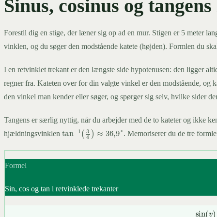
Sinus, cosinus og tangens 
Forestil dig en stige, der læner sig op ad en mur. Stigen er 5 meter 
vinklen, og du søger den modstående katete (højden). Formlen du skal
I en retvinklet trekant er den længste side hypotenusen: den ligger alt
regner fra. Kateten over for din valgte vinkel er den modstående, og k
den vinkel man kender eller søger, og spørger sig selv, hvilke sider der
Tangens er særlig nyttig, når du arbejder med de to kateter og ikke ke
tan
−
1
(
3
4
)
≈
36
,
9
°
hjældningsvinklen
. Memoriserer du de tre formler
Formel
Sin, cos og tan i retvinklede trekanter