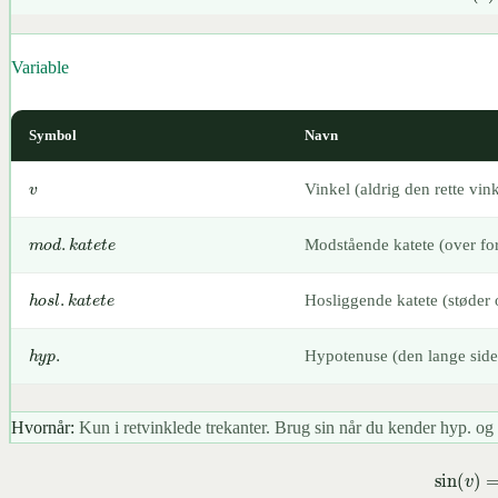
sin
(
v
)
=
Variable
Symbol
Navn
v
Vinkel (aldrig den rette vink
m
o
d
.
k
a
t
e
t
e
Modstående katete (over for
h
o
s
l
.
k
a
t
e
t
e
Hosliggende katete (støder o
h
y
p
.
Hypotenuse (den lange side 
Hvornår:
Kun i retvinklede trekanter. Brug sin når du kender hyp. og 
7