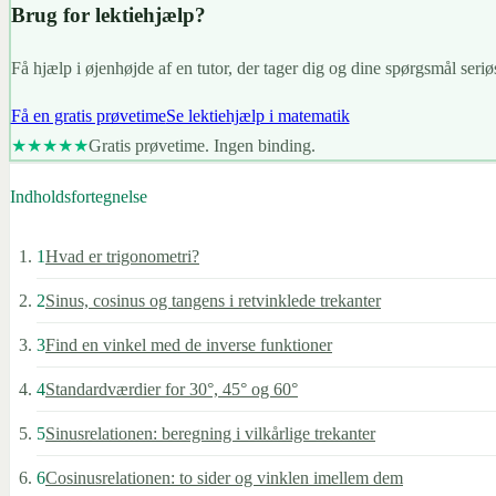
Brug for lektiehjælp?
Få hjælp i øjenhøjde af en tutor, der tager dig og dine spørgsmål seriøs
Få en gratis prøvetime
Se lektiehjælp i matematik
★★★★★
Gratis prøvetime. Ingen binding.
Indholdsfortegnelse
1
Hvad er trigonometri?
2
Sinus, cosinus og tangens i retvinklede trekanter
3
Find en vinkel med de inverse funktioner
4
Standardværdier for 30°, 45° og 60°
5
Sinusrelationen: beregning i vilkårlige trekanter
6
Cosinusrelationen: to sider og vinklen imellem dem