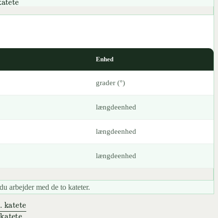
l. katete
Enhed
grader (°)
længdeenhed
længdeenhed
længdeenhed
du arbejder med de to kateter.