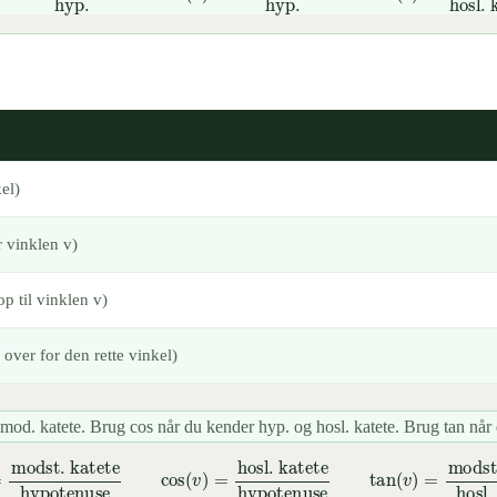
mod. katete
hyp.
cos
(
v
)
=
hosl. katete
hyp.
tan
(
v
)
=
mod. katete
hos
el)
 vinklen v)
p til vinklen v)
over for den rette vinkel)
mod. katete. Brug cos når du kender hyp. og hosl. katete. Brug tan når 