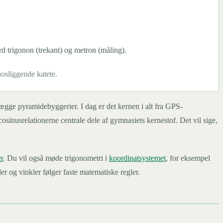
d trigonon (trekant) og metron (måling).
osliggende katete.
nlægge pyramidebyggerier. I dag er det kernen i alt fra GPS-
cosinusrelationerne centrale dele af gymnasiets kernestof. Det vil sige,
r
. Du vil også møde trigonometri i
koordinatsystemet
, for eksempel
der og vinkler følger faste matematiske regler.