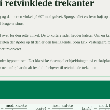
i retvinklede trekanter
lang og danner en vinkel på 60° med gulvet. Spørgsmålet er: hvor højt 
 bruge er sinus.
id over for den rette vinkel. De to kortere sider hedder kateter. Om en 
ateten der støder op til den er den hosliggende. Som Erik Vestergaard fo
 er involveret.
nder hypotenusen. Det klassiske eksempel er hjældningen på et skråplan:
 nedenfor, har du alt hvad du behøver til retvinklede trekanter.