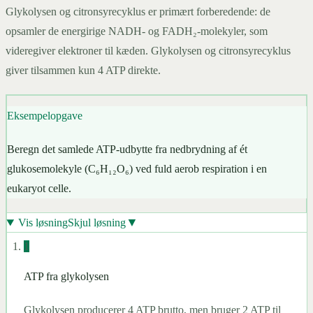
Glykolysen og citronsyrecyklus er primært forberedende: de
opsamler de energirige NADH- og FADH₂-molekyler, som
videregiver elektroner til kæden. Glykolysen og citronsyrecyklus
giver tilsammen kun 4 ATP direkte.
Eksempelopgave
Beregn det samlede ATP-udbytte fra nedbrydning af ét
glukosemolekyle (C₆H₁₂O₆) ved fuld aerob respiration i en
eukaryot celle.
▼
Vis løsning
Skjul løsning
1
ATP fra glykolysen
Glykolysen producerer 4 ATP brutto, men bruger 2 ATP til