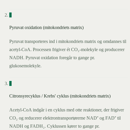
2
Pyruvat oxidation (mitokondriets matrix)
Pyruvat transporteres ind i mitokondriets matrix og omdannes til
acetyl-CoA. Processen frigiver ét CO₂-molekyle og producerer
NADH. Pyruvat oxidation foregår to gange pr.
glukosemolekyle.
3
Citronsyrecyklus / Krebs' cyklus (mitokondriets matrix)
Acetyl-CoA indgår i en cyklus med otte reaktioner, der frigiver
CO₂ og reducerer elektrontransportørerne NAD⁺ og FAD⁺ til
NADH og FADH₂. Cyklussen kører to gange pr.