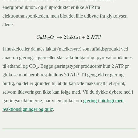
energiproduktion, og slutproduktet er ikke ATP fra
elektrontransportkæden, men blot det lille udbytte fra glykolysen
alene.
C
6
H
12
O
6
→
2
laktat
+
2
ATP
I muskelceller dannes laktat (mælkesyre) som affaldsprodukt ved
anaerob gæring. I gærceller sker alkoholgæring: pyruvat omdannes
til ethanol og CO₂. Begge gæringstyper producerer kun 2 ATP pr.
glukose mod aerob respirations 30 ATP. Til gengæld er gæring
hurtig, og det er grunden til, at du kan yde maksimalt i et sprint,
selvom iltleveringen ikke kan følge med. Vil du dykke dybere ned i
gæringsreaktionerne, har vi en artikel om
gæring i biologi med
reaktionsligninger og quiz
.