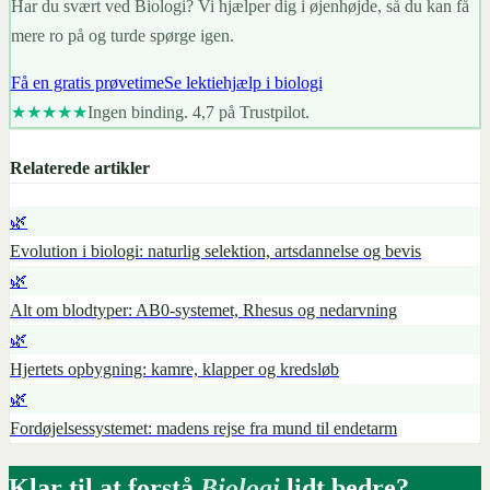
Har du svært ved Biologi? Vi hjælper dig i øjenhøjde, så du kan få
mere ro på og turde spørge igen.
Få en gratis prøvetime
Se lektiehjælp i biologi
★★★★★
Ingen binding. 4,7 på Trustpilot.
Relaterede artikler
🌿
Evolution i biologi: naturlig selektion, artsdannelse og bevis
🌿
Alt om blodtyper: AB0-systemet, Rhesus og nedarvning
🌿
Hjertets opbygning: kamre, klapper og kredsløb
🌿
Fordøjelsessystemet: madens rejse fra mund til endetarm
Klar til at forstå
Biologi
lidt bedre?