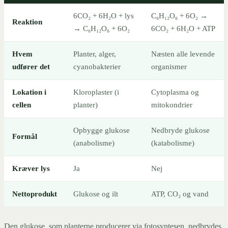
6CO₂ + 6H₂O + lys
C₆H₁₂O₆ + 6O₂ →
Reaktion
→ C₆H₁₂O₆ + 6O₂
6CO₂ + 6H₂O + ATP
Hvem
Planter, alger,
Næsten alle levende
udfører det
cyanobakterier
organismer
Lokation i
Kloroplaster (i
Cytoplasma og
cellen
planter)
mitokondrier
Opbygge glukose
Nedbryde glukose
Formål
(anabolisme)
(katabolisme)
Kræver lys
Ja
Nej
Nettoprodukt
Glukose og ilt
ATP, CO₂ og vand
Den glukose, som planterne producerer via fotosyntesen, nedbrydes