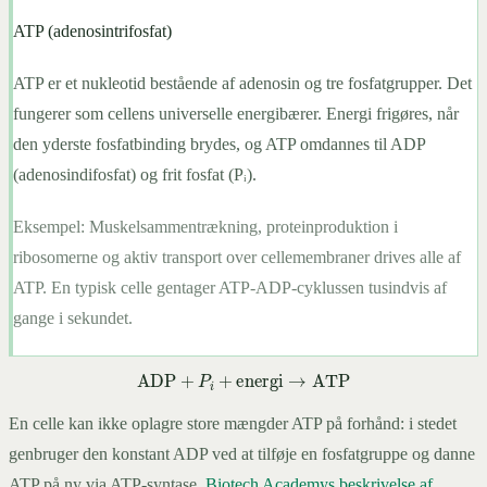
ATP (adenosintrifosfat)
ATP er et nukleotid bestående af adenosin og tre fosfatgrupper. Det
fungerer som cellens universelle energibærer. Energi frigøres, når
den yderste fosfatbinding brydes, og ATP omdannes til ADP
(adenosindifosfat) og frit fosfat (Pᵢ).
Eksempel:
Muskelsammentrækning, proteinproduktion i
ribosomerne og aktiv transport over cellemembraner drives alle af
ATP. En typisk celle gentager ATP-ADP-cyklussen tusindvis af
gange i sekundet.
ADP
+
P
i
+
energi
→
ATP
En celle kan ikke oplagre store mængder ATP på forhånd: i stedet
genbruger den konstant ADP ved at tilføje en fosfatgruppe og danne
ATP på ny via ATP-syntase.
Biotech Academys beskrivelse af