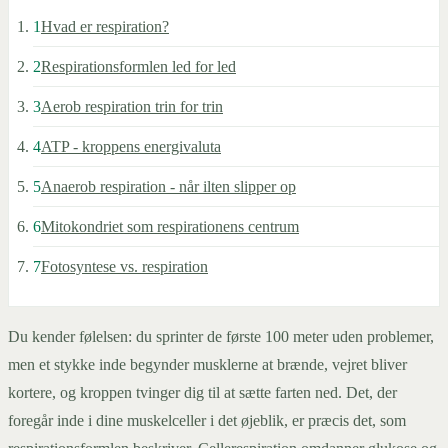
1
Hvad er respiration?
2
Respirationsformlen led for led
3
Aerob respiration trin for trin
4
ATP - kroppens energivaluta
5
Anaerob respiration - når ilten slipper op
6
Mitokondriet som respirationens centrum
7
Fotosyntese vs. respiration
Du kender følelsen: du sprinter de første 100 meter uden problemer,
men et stykke inde begynder musklerne at brænde, vejret bliver
kortere, og kroppen tvinger dig til at sætte farten ned. Det, der
foregår inde i dine muskelceller i det øjeblik, er præcis det, som