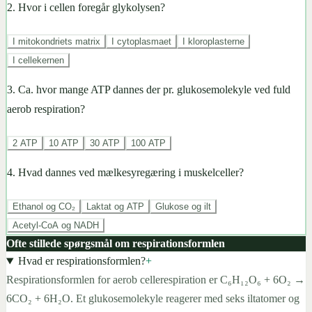
2
.
Hvor i cellen foregår glykolysen?
I mitokondriets matrix
I cytoplasmaet
I kloroplasterne
I cellekernen
3
.
Ca. hvor mange ATP dannes der pr. glukosemolekyle ved fuld
aerob respiration?
2 ATP
10 ATP
30 ATP
100 ATP
4
.
Hvad dannes ved mælkesyregæring i muskelceller?
Ethanol og CO₂
Laktat og ATP
Glukose og ilt
Acetyl-CoA og NADH
Ofte stillede spørgsmål om respirationsformlen
Hvad er respirationsformlen?
+
Respirationsformlen for aerob cellerespiration er C₆H₁₂O₆ + 6O₂ →
6CO₂ + 6H₂O. Et glukosemolekyle reagerer med seks iltatomer og