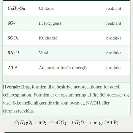
C
6
H
12
O
6
Glukose
reaktant
6
O
2
Ilt (oxygen)
reaktant
6
C
O
2
Kuldioxid
produkt
6
H
2
O
Vand
produkt
ATP
Adenosintrifosfat (energi)
produkt
Hvornår:
Brug formlen til at beskrive nettoreaktionen for aerob
cellerespiration. Formlen er en opsummering af fire delprocesser og
viser ikke mellemliggende trin som pyruvat, NADH eller
citronsyrecyklus.
C
6
H
12
O
6
+
6
O
2
→
6
C
O
2
+
6
H
2
O
+
energi (ATP)