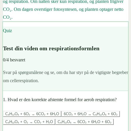
og respiration. Om natten sker kun respiration, og planten frigiver
CO₂. Om dagen overstiger fotosyntesen, og planten optager netto
CO₂.
Quiz
Test din viden om respirationsformlen
0
/
4
besvaret
Svar på spørgsmålene og se, om du har styr på de vigtigste begreber
om cellerespiration.
1
.
Hvad er den korrekte afstemte formel for aerob respiration?
C₆H₁₂O₆ + 6O₂ → 6CO₂ + 6H₂O
6CO₂ + 6H₂O → C₆H₁₂O₆ + 6O₂
C₆H₁₂O₆ + O₂ → CO₂ + H₂O
C₆H₁₂O₆ → 6CO₂ + 6H₂O + 6O₂