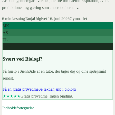
Artiklen gennemgår hvert led, de fire trin i aerob respiration, ATP-
produktionen og gæring som anaerob alternativ.
6
min læsning
Tanja
Udgivet
16. juni 2026
Gymnasiet
MK
AS
TL
967+
Svært ved Biologi?
Få hjælp i øjenhøjde af en tutor, der tager dig og dine spørgsmål
seriøst.
Få en gratis prøvetime
Se lektiehjælp i biologi
★★★★★
Gratis prøvetime. Ingen binding.
Indholdsfortegnelse