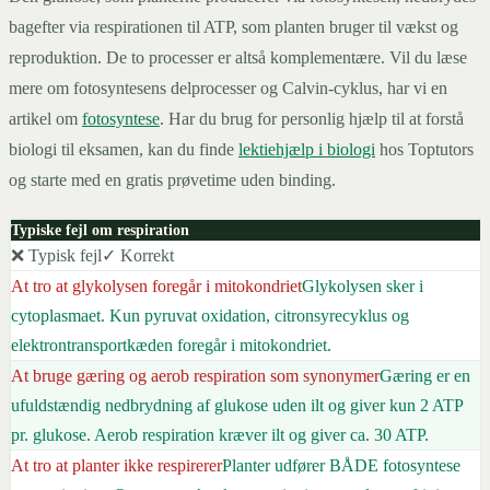
bagefter via respirationen til ATP, som planten bruger til vækst og
reproduktion. De to processer er altså komplementære. Vil du læse
mere om fotosyntesens delprocesser og Calvin-cyklus, har vi en
artikel om
fotosyntese
. Har du brug for personlig hjælp til at forstå
biologi til eksamen, kan du finde
lektiehjælp i biologi
hos Toptutors
og starte med en gratis prøvetime uden binding.
Typiske fejl om respiration
❌ Typisk fejl
✓ Korrekt
At tro at glykolysen foregår i mitokondriet
Glykolysen sker i
cytoplasmaet. Kun pyruvat oxidation, citronsyrecyklus og
elektrontransportkæden foregår i mitokondriet.
At bruge gæring og aerob respiration som synonymer
Gæring er en
ufuldstændig nedbrydning af glukose uden ilt og giver kun 2 ATP
pr. glukose. Aerob respiration kræver ilt og giver ca. 30 ATP.
At tro at planter ikke respirerer
Planter udfører BÅDE fotosyntese