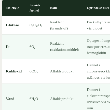
Kemisk
Molekyle
Rolle
Oprindelse eller
formel
Reaktant
Fra kulhydrate
Glukose
C₆H₁₂O₆
(brændstof)
via blodet
Optages i lung
Reaktant
Ilt
6O₂
transporteres a
(oxidationsmiddel)
hæmoglobin
Dannet i
Kuldioxid
6CO₂
Affaldsprodukt
citronsyrecykl
udåndes via lu
Dannet i
elektrontransp
Vand
6H₂O
Affaldsprodukt
udskilles via s
urin