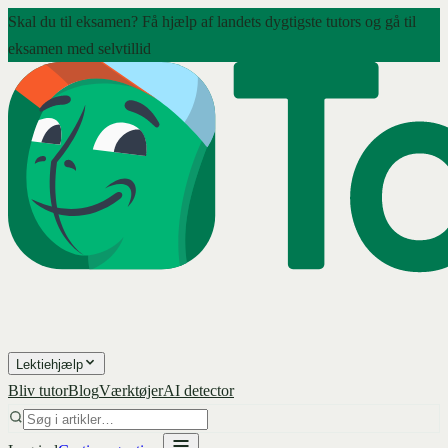
Skal du til eksamen? Få hjælp af landets dygtigste tutors og gå til
eksamen med selvtillid
Lektiehjælp
Bliv tutor
Blog
Værktøjer
AI detector