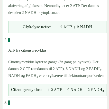
aktivering af glukosen. Nettoudbyttet er 2 ATP. Der dannes
desuden 2 NADH i cytoplasmaet.
Glykolyse netto:
+
2
ATP
+
2
NADH
2
ATP fra citronsyrecyklus
Citronsyrecyklus kører to gange (én gang pr. pyruvat). Der
dannes 2 GTP (omdannes til 2 ATP), 6 NADH og 2 FADH₂.
NADH og FADH₂ er energibærere til elektrontransportkæden.
Citronsyrecyklus:
+
2
ATP
+
6
NADH
+
2
FADH
2
3