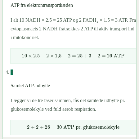
ATP fra elektrontransportkæden
I alt 10 NADH × 2,5 = 25 ATP og 2 FADH₂ × 1,5 = 3 ATP. Fra
cytoplasmaets 2 NADH fratrækkes 2 ATP til aktiv transport ind
i mitokondriet.
10
×
2
,
5
+
2
×
1
,
5
−
2
=
25
+
3
−
2
=
26
ATP
4
Samlet ATP-udbytte
Lægger vi de tre faser sammen, fås det samlede udbytte pr.
glukosemolekyle ved fuld aerob respiration.
2
+
2
+
26
=
30
ATP pr. glukosemolekyle