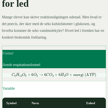
for led
Mange elever kan skrive reaktionsligningen udenad. Men hvad er
det præcis, der sker med de seks kulstofatomer i glukosen, og
hvorfra kommer de seks vandmolekyler? Hvert led i formlen har en
konkret biokemisk forklaring.
Formel
Aerob respirationsformel
C
6
H
12
O
6
+
6
O
2
→
6
C
O
2
+
6
H
2
O
+
energi (ATP)
Variable
Symbol
Navn
Enhed