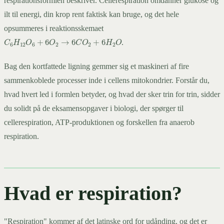
respirationsformlen beskriver. Cellerespiration omdanner glukose og
ilt til energi, din krop rent faktisk kan bruge, og det hele
opsummeres i reaktionsskemaet
C
6
H
12
O
6
+
6
O
2
→
6
C
O
2
+
6
H
2
O
.
Bag den kortfattede ligning gemmer sig et maskineri af fire
sammenkoblede processer inde i cellens mitokondrier. Forstår du,
hvad hvert led i formlen betyder, og hvad der sker trin for trin, sidder
du solidt på de eksamensopgaver i biologi, der spørger til
cellerespiration, ATP-produktionen og forskellen fra anaerob
respiration.
Hvad er respiration?
"Respiration" kommer af det latinske ord for udånding, og det er