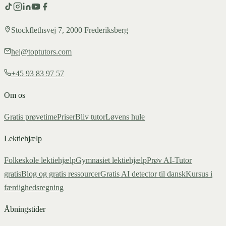
Stockflethsvej 7, 2000 Frederiksberg
hej@toptutors.com
+45 93 83 97 57
Om os
Gratis prøvetime
Priser
Bliv tutor
Løvens hule
Lektiehjælp
Folkeskole lektiehjælp
Gymnasiet lektiehjælp
Prøv AI-Tutor
gratis
Blog og gratis ressourcer
Gratis AI detector til dansk
Kursus i
færdighedsregning
Åbningstider