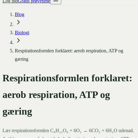
Log ind
Gratis prøvetime
Blog
Biologi
Respirationsformlen forklaret: aerob respiration, ATP og
gæring
Respirationsformlen forklaret:
aerob respiration, ATP og
gæring
Lær respirationsformlen C₆H₁₂O₆ + 6O₂ → 6CO₂ + 6H₂O udenad.