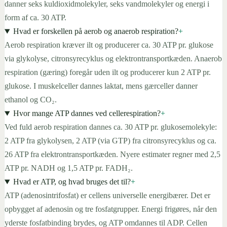
danner seks kuldioxidmolekyler, seks vandmolekyler og energi i
form af ca. 30 ATP.
Hvad er forskellen på aerob og anaerob respiration?
+
Aerob respiration kræver ilt og producerer ca. 30 ATP pr. glukose
via glykolyse, citronsyrecyklus og elektrontransportkæden. Anaerob
respiration (gæring) foregår uden ilt og producerer kun 2 ATP pr.
glukose. I muskelceller dannes laktat, mens gærceller danner
ethanol og CO₂.
Hvor mange ATP dannes ved cellerespiration?
+
Ved fuld aerob respiration dannes ca. 30 ATP pr. glukosemolekyle:
2 ATP fra glykolysen, 2 ATP (via GTP) fra citronsyrecyklus og ca.
26 ATP fra elektrontransportkæden. Nyere estimater regner med 2,5
ATP pr. NADH og 1,5 ATP pr. FADH₂.
Hvad er ATP, og hvad bruges det til?
+
ATP (adenosintrifosfat) er cellens universelle energibærer. Det er
opbygget af adenosin og tre fosfatgrupper. Energi frigøres, når den
yderste fosfatbinding brydes, og ATP omdannes til ADP. Cellen