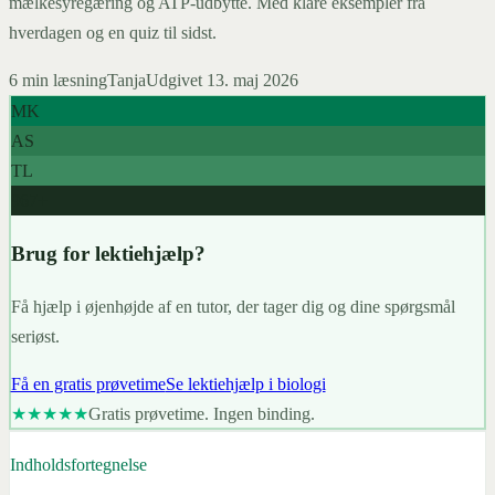
mælkesyregæring og ATP-udbytte. Med klare eksempler fra
hverdagen og en quiz til sidst.
6
min læsning
Tanja
Udgivet
13. maj 2026
MK
AS
TL
967+
Brug for lektiehjælp?
Få hjælp i øjenhøjde af en tutor, der tager dig og dine spørgsmål
seriøst.
Få en gratis prøvetime
Se lektiehjælp i biologi
★★★★★
Gratis prøvetime. Ingen binding.
Indholdsfortegnelse