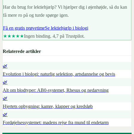
Har du brug for lektiehjælp? Vi hjælper dig i øjenhøjde, så du kan
få mere ro på og turde spørge igen.
Få en gratis prøvetime
Se lektiehjælp i biologi
★★★★★
Ingen binding. 4,7 på Trustpilot.
Relaterede artikler
🌿
Evolution i biologi: naturlig selektion, artsdannelse og bevis
🌿
Alt om blodtyper: AB0-systemet, Rhesus og nedarvning
🌿
Hjertets opbygning: kamre, klapper og kredsløb
🌿
Fordøjelsessystemet: madens rejse fra mund til endetarm