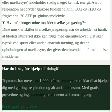
eller mælkesyre) indeholder stadig meget kemisk energi. Aerob
respiration nedbryder glukose fuldstændigt til CO2 og H2O og
frigiver ca. 30 ATP pr. glukosemolekyle.
Hvornår bruger mine muskler mælkesyregæring?
+
Dine muskler skifter til mælkesyregæring, når de arbejder så hårdt,
at blodets ilttilførsel ikke kan følge med energibehovet. Det sker
typisk ved sprint eller anden anaerob træning, og det er
ophobningen af mælkesyre, der giver den brændende fornemmelse i
musklerne.
Har du brug for hjælp til biologi?
Toptutors har mere end 1.000 erfarne biologilærere klar til at hjælpe
dig med gæring, respiration og alt andet i pensum. Med gratis
prøvetime og ingen binding er det nemt at komme i gang.
Book gratis prøvetime