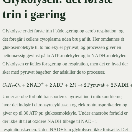
trin i gæring
Glykolyse er det første trin i både gæring og aerob respiration, og
det foregår i cellens cytoplasma uden brug af ilt. Her omdannes ét
glukosemolekyle til to molekyler pyruvat, og processen giver en
nettomæssig gevinst på to ATP-molekyler og to NADH-molekyler.
Glykolysen er fælles for gæring og respiration, men det er, hvad der
sker med pyruvat bagefter, der adskiller de to processer.
C
6
H
12
O
6
+
2
NAD
+
+
2
ADP
+
2
P
i
→
2
Pyruvat
+
2
NADH
+
2
H
+
+
Under aerobe forhold transporteres pyruvat ind i mitokondrierne,
hvor det indgår i citronsyrecyklussen og elektrontransportkæden og
giver op til 30 ATP pr. glukosemolekyle. Under anaerobe forhold er
der ikke ilt til at oxidere NADH tilbage til NAD+ i
respirationskæden. Uden NAD+ kan glykolysen ikke fortsætte. Det