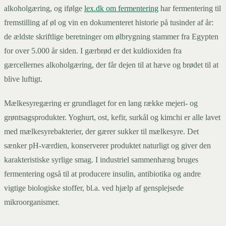
alkoholgæring, og ifølge
lex.dk om fermentering
har fermentering til
fremstilling af øl og vin en dokumenteret historie på tusinder af år:
de ældste skriftlige beretninger om ølbrygning stammer fra Egypten
for over 5.000 år siden. I gærbrød er det kuldioxiden fra
gærcellernes alkoholgæring, der får dejen til at hæve og brødet til at
blive luftigt.
Mælkesyregæring er grundlaget for en lang række mejeri- og
grøntsagsprodukter. Yoghurt, ost, kefir, surkål og kimchi er alle lavet
med mælkesyrebakterier, der gærer sukker til mælkesyre. Det
sænker pH-værdien, konserverer produktet naturligt og giver den
karakteristiske syrlige smag. I industriel sammenhæng bruges
fermentering også til at producere insulin, antibiotika og andre
vigtige biologiske stoffer, bl.a. ved hjælp af gensplejsede
mikroorganismer.