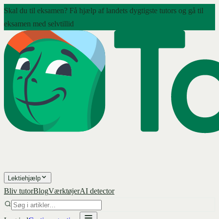
Skal du til eksamen? Få hjælp af landets dygtigste tutors og gå til
eksamen med selvtillid
Lektiehjælp
Bliv tutor
Blog
Værktøjer
AI detector