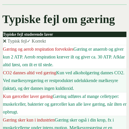
Typiske fejl om gæring
Typiske fejl studerende laver
❌ Typisk fejl
✓ Korrekt
Gæring og aerob respiration forveksles
Gæring er anaerob og giver
kun 2 ATP. Aerob respiration kræver ilt og giver ca. 30 ATP. Afklar
altid først, om ilt er til stede.
CO2 dannes altid ved gæring
Kun ved alkoholgæring dannes CO2.
Ved mælkesyregæring er restproduktet udelukkende mælkesyre
(laktat), og der dannes ingen kuldioxid.
Kun gærceller laver gæring
Gæring udføres af mange celletyper:
muskelceller, bakterier og gærceller kan alle lave gæring, når ilten er
opbrugt.
Gæring sker kun i industrien
Gæring sker også i din krop, fx i
muskelcellerne under intens motion. Mælkesyregæring er en