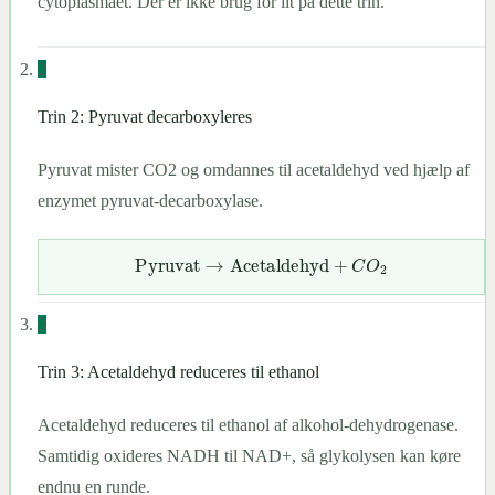
cytoplasmaet. Der er ikke brug for ilt på dette trin.
2
Trin 2: Pyruvat decarboxyleres
Pyruvat mister CO2 og omdannes til acetaldehyd ved hjælp af
enzymet pyruvat-decarboxylase.
Pyruvat
→
Acetaldehyd
+
C
O
2
3
Trin 3: Acetaldehyd reduceres til ethanol
Acetaldehyd reduceres til ethanol af alkohol-dehydrogenase.
Samtidig oxideres NADH til NAD+, så glykolysen kan køre
endnu en runde.