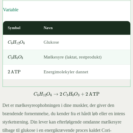
C
6
H
12
O
6
→
2
C
3
H
6
O
3
+
2
ATP
Variable
Symbol
Navn
C
6
H
12
O
6
Glukose
C
3
H
6
O
3
Mælkesyre (laktat, restprodukt)
2
ATP
Energimolekyler dannet
C
6
H
12
O
6
→
2
C
3
H
6
O
3
+
2
ATP
Det er mælkesyreophobningen i dine muskler, der giver den
brændende fornemmelse, du kender fra et hårdt løb eller en intens
styrketræning. Din lever kan efterfølgende omdanne mælkesyre
tilbage til glukose i en energikrævende proces kaldet Cori-