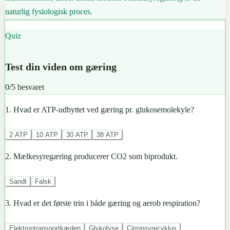
naturlig fysiologisk proces.
Quiz
Test din viden om gæring
0
/
5
besvaret
1
.
Hvad er ATP-udbyttet ved gæring pr. glukosemolekyle?
2 ATP
10 ATP
30 ATP
38 ATP
2
.
Mælkesyregæring producerer CO2 som biprodukt.
Sandt
Falsk
3
.
Hvad er det første trin i både gæring og aerob respiration?
Elektrontransportkæden
Glykolyse
Citronsyrecyklus