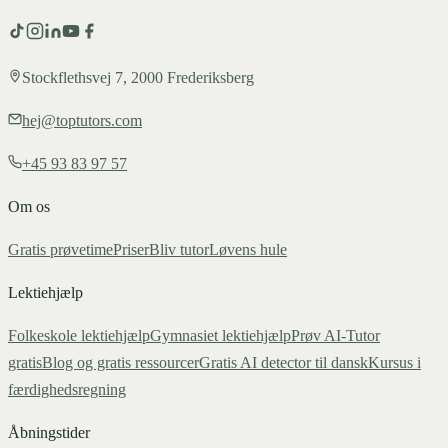
Stockflethsvej 7, 2000 Frederiksberg
hej@toptutors.com
+45 93 83 97 57
Om os
Gratis prøvetime
Priser
Bliv tutor
Løvens hule
Lektiehjælp
Folkeskole lektiehjælp
Gymnasiet lektiehjælp
Prøv AI-Tutor
gratis
Blog og gratis ressourcer
Gratis AI detector til dansk
Kursus i
færdighedsregning
Åbningstider