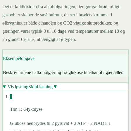
C
6
H
12
O
6
→
2
C
2
H
5
O
H
+
2
C
O
2
+
2
ATP
Det er kuldioxiden fra alkoholgæringen, der gør gærbrød luftigt:
gasbobler skaber de små hulrum, du ser i brødets krumme. I
ølbrygning er både ethanolen og CO2 vigtige slutprodukter, og
gæringen varer typisk 3 til 10 dage ved temperaturer mellem 10 og
25 grader Celsius, afhængigt af øltypen.
Eksempelopgave
Beskriv trinene i alkoholgæring fra glukose til ethanol i gærceller.
▼
Vis løsning
Skjul løsning
1
Trin 1: Glykolyse
Glukose nedbrydes til 2 pyruvat + 2 ATP + 2 NADH i