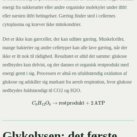
energi fra sukkerarter eller andre organiske molekyler under iltfri
eller næsten iltfri betingelser. Gæring finder sted i cellernes
cytoplasma og kræver ikke mitokondrier.
Det er ikke kun gærceller, der kan udføre gæring. Muskelceller,
mange bakterier og andre celletyper kan alle lave gæring, når der
ikke er ilt nok til rådighed. Resultatet er altid det samme: glukose
nedbrydes kun delvist, og der dannes et organisk restprodukt med
energi gemt i sig. Processen er altså en ufuldstændig oxidation af
glukose og adskiller sig markant fra aerob respiration, hvor glukose
nedbrydes fuldstændigt til CO2 og H2O.
C
6
H
12
O
6
→
restprodukt
+
2
ATP
Glykolysen: det første