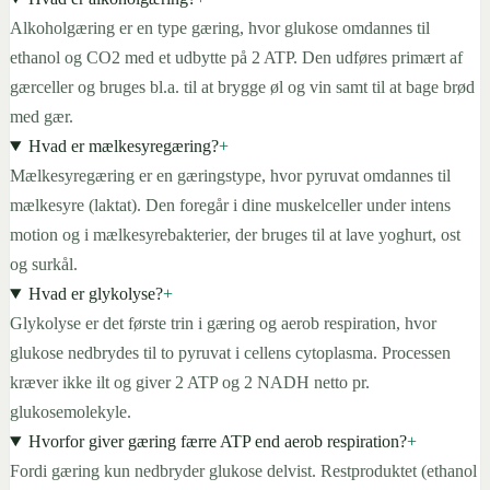
Alkoholgæring er en type gæring, hvor glukose omdannes til
ethanol og CO2 med et udbytte på 2 ATP. Den udføres primært af
gærceller og bruges bl.a. til at brygge øl og vin samt til at bage brød
med gær.
Hvad er mælkesyregæring?
+
Mælkesyregæring er en gæringstype, hvor pyruvat omdannes til
mælkesyre (laktat). Den foregår i dine muskelceller under intens
motion og i mælkesyrebakterier, der bruges til at lave yoghurt, ost
og surkål.
Hvad er glykolyse?
+
Glykolyse er det første trin i gæring og aerob respiration, hvor
glukose nedbrydes til to pyruvat i cellens cytoplasma. Processen
kræver ikke ilt og giver 2 ATP og 2 NADH netto pr.
glukosemolekyle.
Hvorfor giver gæring færre ATP end aerob respiration?
+
Fordi gæring kun nedbryder glukose delvist. Restproduktet (ethanol