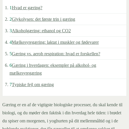
1
Hvad er gæring?
2
Glykolysen: det første trin i gæring
3
Alkoholgæring: ethanol og CO2
4
Mælkesyregæring: laktat i muskler og fødevarer
5
Gæring vs. aerob respiration: hvad er forskellen?
6
Gæring i hverdagen: eksempler på alkohol- og
mælkesyregæring
7
Typiske fejl om gæring
Gæring er en af de vigtigste biologiske processer, du skal kende til
biologi, og du møder den faktisk i din hverdag hele tiden: i brødet
du spiser om morgenen, i yoghurten på dit mellemmåltid og i de
boblende reaktioner, der får gærceller til at omdanne sukker til