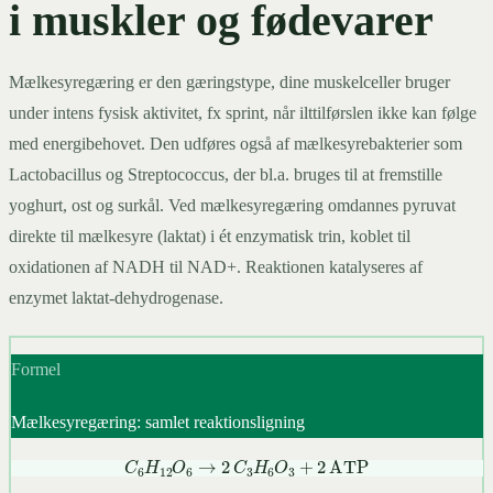
i muskler og fødevarer
Mælkesyregæring er den gæringstype, dine muskelceller bruger
under intens fysisk aktivitet, fx sprint, når ilttilførslen ikke kan følge
med energibehovet. Den udføres også af mælkesyrebakterier som
Lactobacillus og Streptococcus, der bl.a. bruges til at fremstille
yoghurt, ost og surkål. Ved mælkesyregæring omdannes pyruvat
direkte til mælkesyre (laktat) i ét enzymatisk trin, koblet til
oxidationen af NADH til NAD+. Reaktionen katalyseres af
enzymet laktat-dehydrogenase.
Formel
Mælkesyregæring: samlet reaktionsligning