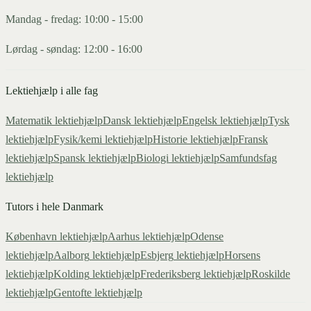
Mandag - fredag: 10:00 - 15:00
Lørdag - søndag: 12:00 - 16:00
Lektiehjælp i alle fag
Matematik
lektiehjælp
Dansk
lektiehjælp
Engelsk
lektiehjælp
Tysk
lektiehjælp
Fysik/kemi
lektiehjælp
Historie
lektiehjælp
Fransk
lektiehjælp
Spansk
lektiehjælp
Biologi
lektiehjælp
Samfundsfag
lektiehjælp
Tutors i hele Danmark
København
lektiehjælp
Aarhus
lektiehjælp
Odense
lektiehjælp
Aalborg
lektiehjælp
Esbjerg
lektiehjælp
Horsens
lektiehjælp
Kolding
lektiehjælp
Frederiksberg
lektiehjælp
Roskilde
lektiehjælp
Gentofte
lektiehjælp