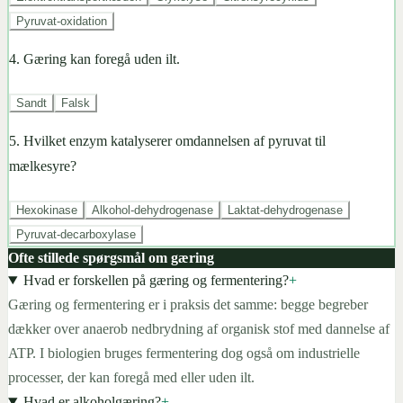
Pyruvat-oxidation
4
.
Gæring kan foregå uden ilt.
Sandt
Falsk
5
.
Hvilket enzym katalyserer omdannelsen af pyruvat til
mælkesyre?
Hexokinase
Alkohol-dehydrogenase
Laktat-dehydrogenase
Pyruvat-decarboxylase
Ofte stillede spørgsmål om gæring
Hvad er forskellen på gæring og fermentering?
+
Gæring og fermentering er i praksis det samme: begge begreber
dækker over anaerob nedbrydning af organisk stof med dannelse af
ATP. I biologien bruges fermentering dog også om industrielle
processer, der kan foregå med eller uden ilt.
Hvad er alkoholgæring?
+