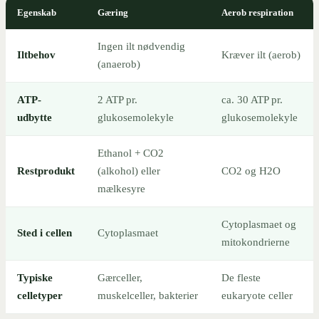
Egenskab
Gæring
Aerob respiration
Ingen ilt nødvendig
Iltbehov
Kræver ilt (aerob)
(anaerob)
ATP-
2 ATP pr.
ca. 30 ATP pr.
udbytte
glukosemolekyle
glukosemolekyle
Ethanol + CO2
Restprodukt
(alkohol) eller
CO2 og H2O
mælkesyre
Cytoplasmaet og
Sted i cellen
Cytoplasmaet
mitokondrierne
Typiske
Gærceller,
De fleste
celletyper
muskelceller, bakterier
eukaryote celler