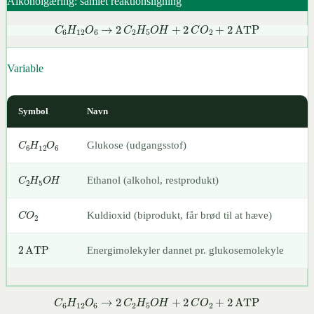
Alkoholgæring: samlet reaktionsligning
C
6
H
12
O
6
→
2
C
2
H
5
O
H
+
2
C
O
2
+
2
ATP
Variable
Symbol
Navn
C
6
H
12
O
6
Glukose (udgangsstof)
C
2
H
5
O
H
Ethanol (alkohol, restprodukt)
C
O
2
Kuldioxid (biprodukt, får brød til at hæve)
2
ATP
Energimolekyler dannet pr. glukosemolekyle