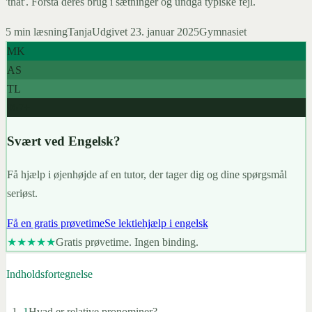
'that'. Forstå deres brug i sætninger og undgå typiske fejl.
5
min læsning
Tanja
Udgivet
23. januar 2025
Gymnasiet
MK
AS
TL
967+
Svært ved Engelsk?
Få hjælp i øjenhøjde af en tutor, der tager dig og dine spørgsmål
seriøst.
Få en gratis prøvetime
Se lektiehjælp i engelsk
★★★★★
Gratis prøvetime. Ingen binding.
Indholdsfortegnelse
1
Hvad er relative pronominer?