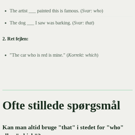
The artist ___ painted this is famous. (
Svar: who
)
The dog ___ I saw was barking. (
Svar: that
)
2. Ret fejlen:
"The car who is red is mine." (
Korrekt: which
)
Ofte stillede spørgsmål
Kan man altid bruge "that" i stedet for "who"