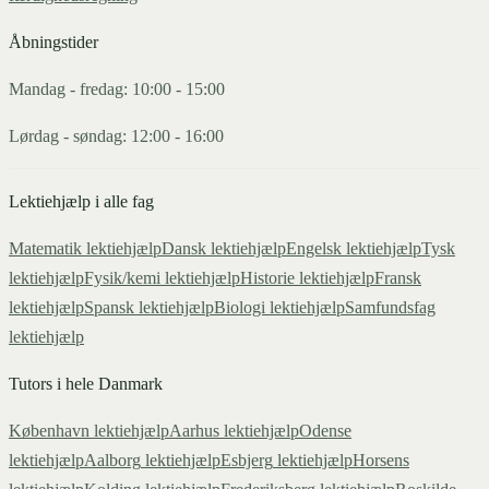
Åbningstider
Mandag - fredag: 10:00 - 15:00
Lørdag - søndag: 12:00 - 16:00
Lektiehjælp i alle fag
Matematik
lektiehjælp
Dansk
lektiehjælp
Engelsk
lektiehjælp
Tysk
lektiehjælp
Fysik/kemi
lektiehjælp
Historie
lektiehjælp
Fransk
lektiehjælp
Spansk
lektiehjælp
Biologi
lektiehjælp
Samfundsfag
lektiehjælp
Tutors i hele Danmark
København
lektiehjælp
Aarhus
lektiehjælp
Odense
lektiehjælp
Aalborg
lektiehjælp
Esbjerg
lektiehjælp
Horsens