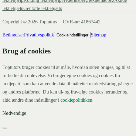
lektiehjælp
Kolding
lektiehjælp
Frederiksberg
lektiehjælp
Roskilde
lektiehjælp
Gentofte
lektiehjælp
Copyright ©
2026
Toptutors | CVR-nr: 41867442
Betingelser
Privatlivspolitik
Sitemap
Cookieindstillinger
Brug af cookies
Toptutors bruger cookies til at måle, hvordan siden bruges, og til at
forbedre din oplevelse. Vi bruger egne cookies og cookies fra
tredjepart, som kan anvende data til målrettet markedsføring på egne
og andres platforme. Du kan til- og fravælge cookies herunder og
altid ændre dine indstillinger i
cookiepolitikken
.
Nødvendige