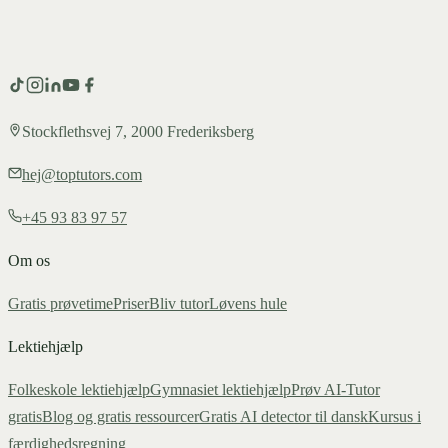
Stockflethsvej 7, 2000 Frederiksberg
hej@toptutors.com
+45 93 83 97 57
Om os
Gratis prøvetime
Priser
Bliv tutor
Løvens hule
Lektiehjælp
Folkeskole lektiehjælp
Gymnasiet lektiehjælp
Prøv AI-Tutor
gratis
Blog og gratis ressourcer
Gratis AI detector til dansk
Kursus i
færdighedsregning