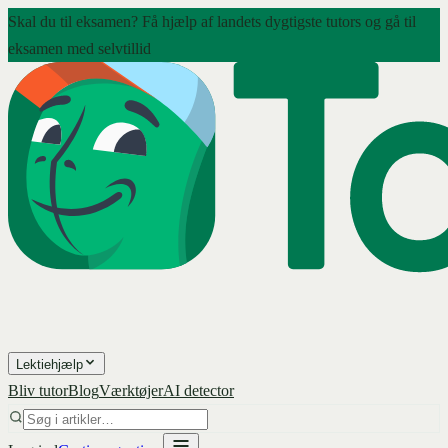
Skal du til eksamen? Få hjælp af landets dygtigste tutors og gå til
eksamen med selvtillid
Lektiehjælp
Bliv tutor
Blog
Værktøjer
AI detector