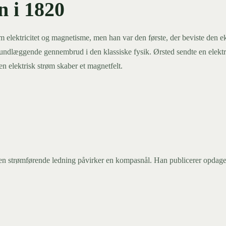
n i 1820
elektricitet og magnetisme, men han var den første, der beviste den ek
undlæggende gennembrud i den klassiske fysik. Ørsted sendte en elektr
en elektrisk strøm skaber et magnetfelt.
n strømførende ledning påvirker en kompasnål. Han publicerer opdagels