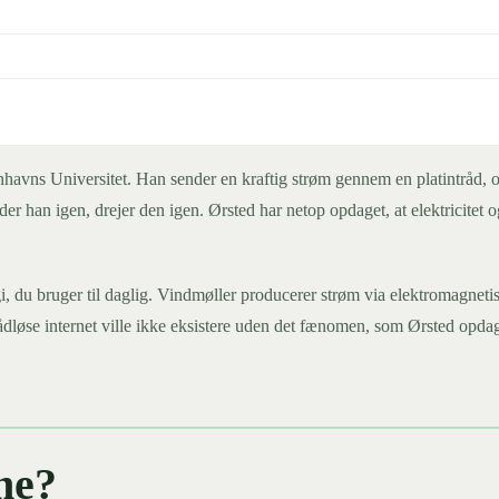
nhavns Universitet. Han sender en kraftig strøm gennem en platintråd, o
der han igen, drejer den igen. Ørsted har netop opdaget, at elektricitet
 du bruger til daglig. Vindmøller producerer strøm via elektromagnetis
dløse internet ville ikke eksistere uden det fænomen, som Ørsted opda
me?