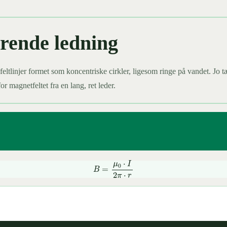
ørende ledning
linjer formet som koncentriske cirkler, ligesom ringe på vandet. Jo tæt
or magnetfeltet fra en lang, ret leder.
B
=
μ
0
⋅
I
2
π
⋅
r