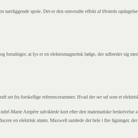
en nærliggende spole. Det er den omvendte effekt af Ørsteds opdagelse 
g forudsiger, at lys er en elektromagnetisk bølge, der udbreder sig med
raft set fra forskellige referencerammer. Hvad der ser ud som et elektris
ndré-Marie Ampère udviklede kort efter den matematiske beskrivelse af k
ucere en elektrisk strøm. Maxwell samlede det hele i fire ligninger, der