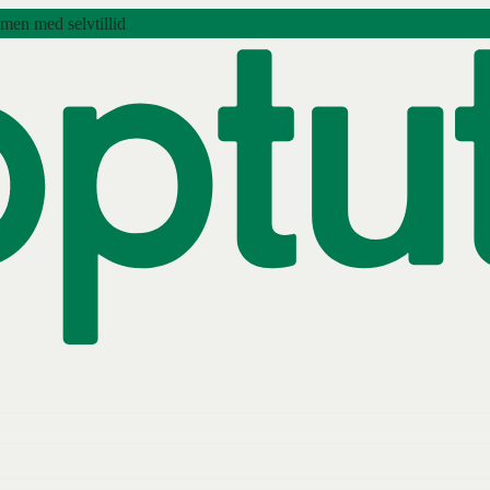
amen med selvtillid