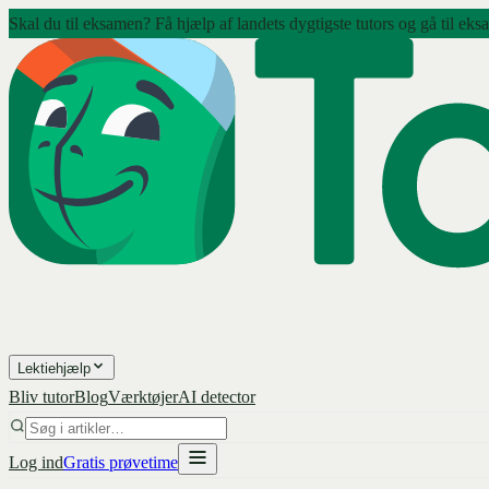
Skal du til eksamen? Få hjælp af landets dygtigste tutors og gå til eks
Lektiehjælp
Bliv tutor
Blog
Værktøjer
AI detector
Log ind
Gratis prøvetime