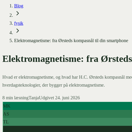
Blog
fysik
Elektromagnetisme: fra Ørsteds kompasnål til din smartphone
Elektromagnetisme: fra Ørsteds
Hvad er elektromagnetisme, og hvad har H.C. Ørsteds kompasnål med d
hverdagsteknologier, der bygger på elektromagnetisme.
8
min læsning
Tanja
Udgivet
24. juni 2026
MK
AS
TL
967+