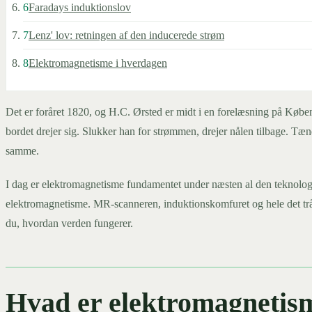
6
Faradays induktionslov
7
Lenz' lov: retningen af den inducerede strøm
8
Elektromagnetisme i hverdagen
Det er foråret 1820, og H.C. Ørsted er midt i en forelæsning på Købe
bordet drejer sig. Slukker han for strømmen, drejer nålen tilbage. Tæn
samme.
I dag er elektromagnetisme fundamentet under næsten al den teknologi,
elektromagnetisme. MR-scanneren, induktionskomfuret og hele det trå
du, hvordan verden fungerer.
Hvad er elektromagnetis