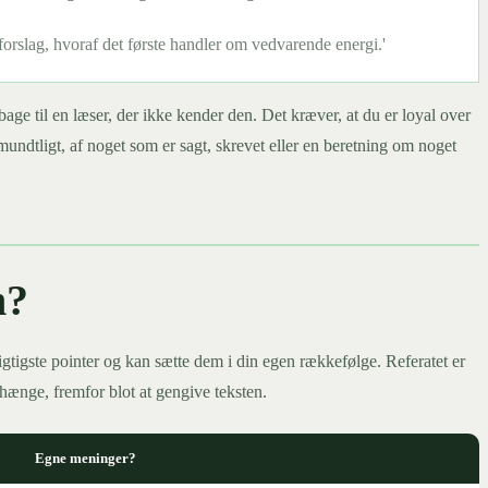
forslag, hvoraf det første handler om vedvarende energi.'
lbage til en læser, der ikke kender den. Det kræver, at du er loyal over
er mundtligt, af noget som er sagt, skrevet eller en beretning om noget
n?
gtigste pointer og kan sætte dem i din egen rækkefølge. Referatet er
nhænge, fremfor blot at gengive teksten.
Egne meninger?