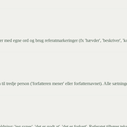
nter med egne ord og brug referatmarkeringer (fx 'hævder', 'beskriver', 'k
l tredje person ('forfatteren mener' eller forfatternavnet). Alle sætninge
ng: 'jeg synes', 'det er godt at', 'det er forkert'. Referatet tilhører teks