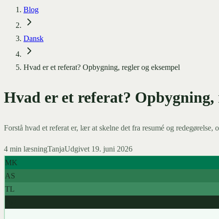
Blog
Dansk
Hvad er et referat? Opbygning, regler og eksempel
Hvad er et referat? Opbygning, 
Forstå hvad et referat er, lær at skelne det fra resumé og redegørelse, o
4
min læsning
Tanja
Udgivet
19. juni 2026
MK
AS
TL
967+