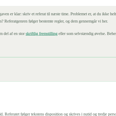
n er klar: skriv et referat til næste time. Problemet er, at du ikke hel
rm? Referatgenren følger bestemte regler, og dem gennemgår vi her.
m del af en stor
skriftlig fremstilling
eller som selvstændig øvelse. Behers
old. Referatet følger tekstens disposition og skrives i nutid og tredje pe