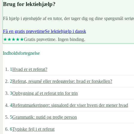
Brug for lektiehjælp?
Få hjælp i øjenhøjde af en tutor, der tager dig og dine spørgsmål seriøs
Få en gratis prøvetime
Se lektiehjælp i dansk
★★★★★
Gratis prøvetime. Ingen binding.
Indholdsfortegnelse
1
Hvad er et referat?
2
Referat, resumé eller redegørelse: hvad er forskellen?
3
Opbygning af et referat trin for trin
4
Referatmarkeringer: signalord der viser hvem der mener hvad
5
Grammatik: nutid og tredje person
6
Typiske fejl i et referat