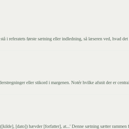
 stå i referatets første sætning eller indledning, så læseren ved, hvad det 
stregninger eller stikord i margenen. Notér hvilke afsnit der er central
 ([kilde], [dato]) hævder [forfatter], at...' Denne sætning sætter rammen fo