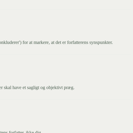
onkluderer') for at markere, at det er forfatterens synspunkter.
r skal have et sagligt og objektivt præg.
tens forfatter, ikke dig.