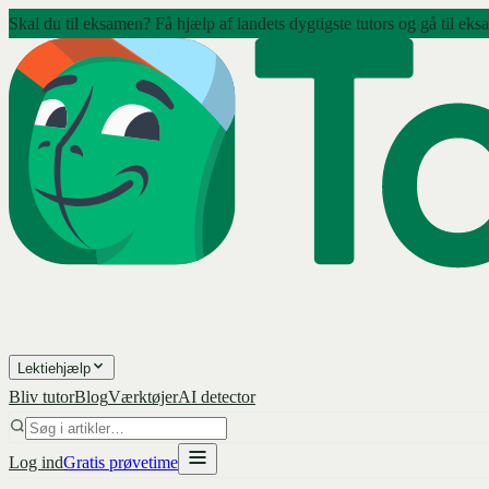
Skal du til eksamen? Få hjælp af landets dygtigste tutors og gå til eks
Lektiehjælp
Bliv tutor
Blog
Værktøjer
AI detector
Log ind
Gratis prøvetime