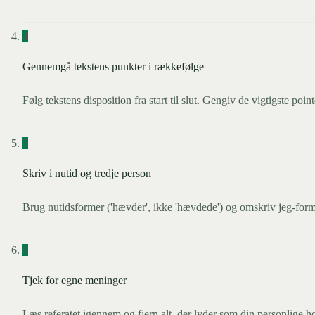
4
Gennemgå tekstens punkter i rækkefølge
Følg tekstens disposition fra start til slut. Gengiv de vigtigste poi
5
Skriv i nutid og tredje person
Brug nutidsformer ('hævder', ikke 'hævdede') og omskriv jeg-form ti
6
Tjek for egne meninger
Læs referatet igennem og fjern alt, der lyder som din personlige holdni