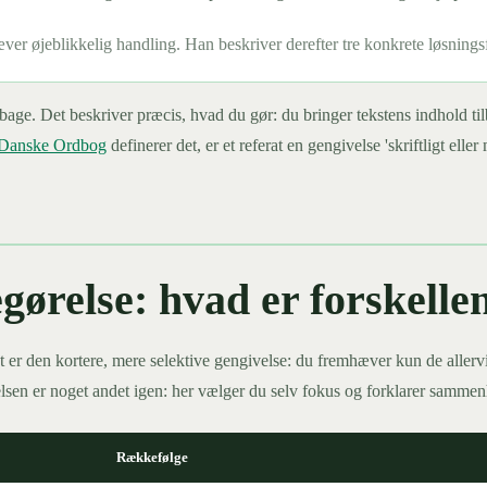
ver øjeblikkelig handling. Han beskriver derefter tre konkrete løsnings
ilbage. Det beskriver præcis, hvad du gør: du bringer tekstens indhold ti
Danske Ordbog
definerer det, er et referat en gengivelse 'skriftligt ell
egørelse: hvad er forskelle
t er den kortere, mere selektive gengivelse: du fremhæver kun de allervi
ørelsen er noget andet igen: her vælger du selv fokus og forklarer samme
Rækkefølge