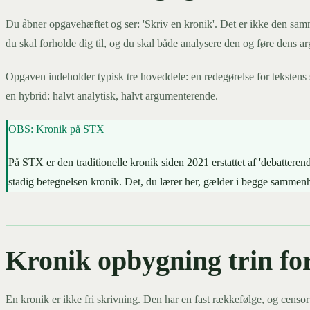
Du åbner opgavehæftet og ser: 'Skriv en kronik'. Det er ikke den samme
du skal forholde dig til, og du skal både analysere den og føre dens a
Opgaven indeholder typisk tre hoveddele: en redegørelse for tekstens 
en hybrid: halvt analytisk, halvt argumenterende.
OBS: Kronik på STX
På STX er den traditionelle kronik siden 2021 erstattet af 'debatter
stadig betegnelsen kronik. Det, du lærer her, gælder i begge samme
Kronik opbygning trin for
En kronik er ikke fri skrivning. Den har en fast rækkefølge, og censor