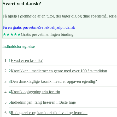
Svært ved dansk?
Få hjælp i øjenhøjde af en tutor, der tager dig og dine spørgsmål seriøs
Få en gratis prøvetime
Se lektiehjælp i dansk
★★★★★
Gratis prøvetime. Ingen binding.
Indholdsfortegnelse
1
Hvad er en kronik?
2
Kronikken i medierne: en genre med over 100 års tradition
3
Den danskfaglige kronik: hvad er opgaven egentlig?
4
Kronik opbygning trin for trin
5
Indledningen: fang læseren i første linje
6
Redegørelse og karakteristik: hvad og hvordan