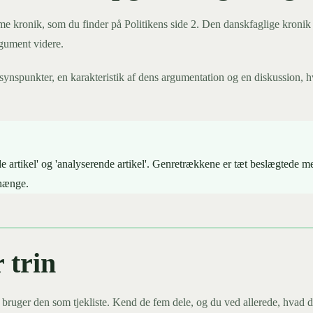
 kronik, som du finder på Politikens side 2. Den danskfaglige kronik er 
rgument videre.
synspunkter, en karakteristik af dens argumentation og en diskussion, h
ende artikel' og 'analyserende artikel'. Genretrækkene er tæt beslægte
nhænge.
 trin
 bruger den som tjekliste. Kend de fem dele, og du ved allerede, hvad d