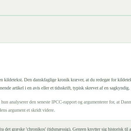
n kildetekst. Den danskfaglige kronik kræver, at du redegør for kildete
de artikel i en avis eller et tidsskrift, typisk skrevet af en sagkyndig.
en: hun analyserer den seneste IPCC-rapport og argumenterer for, at Da
ens argument et skridt videre.
ra det græske 'chronikos' (tidsmæssig). Genren knytter sig historisk t