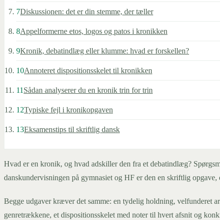
7
Diskussionen: det er din stemme, der tæller
8
Appelformerne etos, logos og patos i kronikken
9
Kronik, debatindlæg eller klumme: hvad er forskellen?
10
Annoteret dispositionsskelet til kronikken
11
Sådan analyserer du en kronik trin for trin
12
Typiske fejl i kronikopgaven
13
Eksamenstips til skriftlig dansk
Hvad er en kronik, og hvad adskiller den fra et debatindlæg? Spørgsmål
danskundervisningen på gymnasiet og HF er den en skriftlig opgave, d
Begge udgaver kræver det samme: en tydelig holdning, velfunderet arg
genretrækkene, et dispositionsskelet med noter til hvert afsnit og konkre