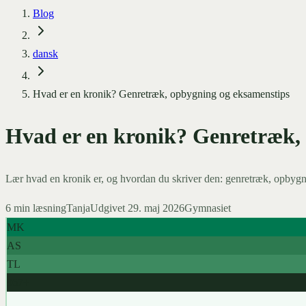
Blog
dansk
Hvad er en kronik? Genretræk, opbygning og eksamenstips
Hvad er en kronik? Genretræk,
Lær hvad en kronik er, og hvordan du skriver den: genretræk, opbygnin
6
min læsning
Tanja
Udgivet
29. maj 2026
Gymnasiet
MK
AS
TL
967+