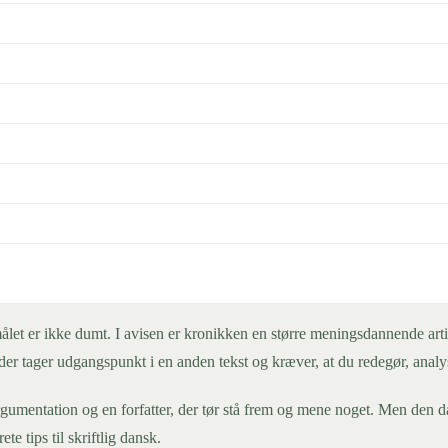
et er ikke dumt. I avisen er kronikken en større meningsdannende artike
er tager udgangspunkt i en anden tekst og kræver, at du redegør, analy
umentation og en forfatter, der tør stå frem og mene noget. Men den dan
te tips til skriftlig dansk.