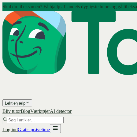
Skal du til eksamen? Få hjælp af landets dygtigste tutors og gå til eks
Lektiehjælp
Bliv tutor
Blog
Værktøjer
AI detector
Log ind
Gratis prøvetime