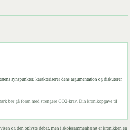
kstens synspunkter, karakteriserer dens argumentation og diskuterer
nmark bør gå foran med strengere CO2-krav. Din kronikopgave til
il avisen og den oplyste debat, men i skolesammenhæng er kronikken en