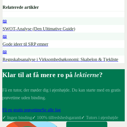
Relaterede artikler
📖
SWOT-Analyse (Den Ultimative Guide)
📖
Gode ideer til SRP emner
📖
Regnskabsanalyse i Virksomhedsøkonomi: Skabelon & Tjekliste
Klar til at få mere ro på
lektierne
?
Få en tutor, der møder dig i øjenhøjde. Du kan starte med en gratis
prøvetime uden binding.
Få en gratis prøvetime
Se alle fag
✓
Ingen binding
✓
100% tilfredshedsgaranti
✓
Tutors i øjenhøjde