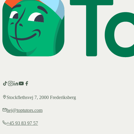
Stockflethsvej 7, 2000 Frederiksberg
hej@toptutors.com
+45 93 83 97 57