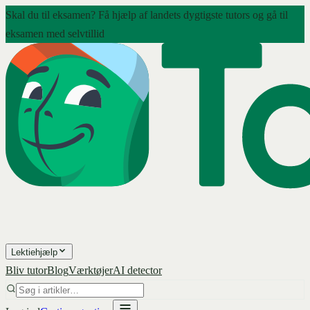
Skal du til eksamen? Få hjælp af landets dygtigste tutors og gå til
eksamen med selvtillid
Lektiehjælp
Bliv tutor
Blog
Værktøjer
AI detector