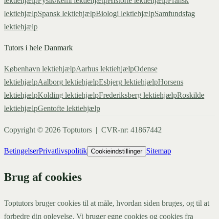
lektiehjælp
Fysik/kemi
lektiehjælp
Historie
lektiehjælp
Fransk
lektiehjælp
Spansk
lektiehjælp
Biologi
lektiehjælp
Samfundsfag
lektiehjælp
Tutors i hele Danmark
København
lektiehjælp
Aarhus
lektiehjælp
Odense
lektiehjælp
Aalborg
lektiehjælp
Esbjerg
lektiehjælp
Horsens
lektiehjælp
Kolding
lektiehjælp
Frederiksberg
lektiehjælp
Roskilde
lektiehjælp
Gentofte
lektiehjælp
Copyright ©
2026
Toptutors | CVR-nr: 41867442
Betingelser
Privatlivspolitik
Sitemap
Cookieindstillinger
Brug af cookies
Toptutors bruger cookies til at måle, hvordan siden bruges, og til at
forbedre din oplevelse. Vi bruger egne cookies og cookies fra