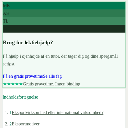
MK
AS
TL
967+
Brug for lektiehjælp?
Få hjælp i øjenhøjde af en tutor, der tager dig og dine spørgsmål
seriøst.
Få en gratis prøvetime
Se alle fag
★★★★★
Gratis prøvetime. Ingen binding.
Indholdsfortegnelse
1
Eksportvirksomhed eller international virksomhed?
2
Eksportmotiver