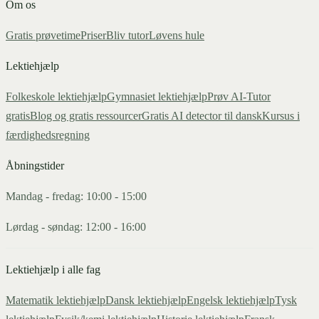
Om os
Gratis prøvetime
Priser
Bliv tutor
Løvens hule
Lektiehjælp
Folkeskole lektiehjælp
Gymnasiet lektiehjælp
Prøv AI-Tutor
gratis
Blog og gratis ressourcer
Gratis AI detector til dansk
Kursus i
færdighedsregning
Åbningstider
Mandag - fredag: 10:00 - 15:00
Lørdag - søndag: 12:00 - 16:00
Lektiehjælp i alle fag
Matematik
lektiehjælp
Dansk
lektiehjælp
Engelsk
lektiehjælp
Tysk