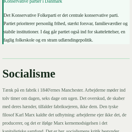
Konservative partier i Danmark
Det Konservative Folkeparti er det centrale konservative parti.
Partiet prioriterer personlig frihed, stærkt forsvar, familieværdier og
stabile institutioner. I dag går partiet også ind for skattelettelser, en
faglig folkeskole og en stram udlændingepolitik.
Socialisme
Tænk på en fabrik i 1840'ernes Manchester. Arbejderne møder ind
tolv timer om dagen, seks dage om ugen. Det overskud, de skaber
med deres hænder, tilfalder fabriksejeren, ikke dem. Den tyske
filosof Karl Marx kaldte det udbytning: arbejderne ejer ikke det, de
producerer, og det er ifølge Marx kernemodsigelsen i det
kapitalistiske samfund. Det er her, socialismens kritik begynder.