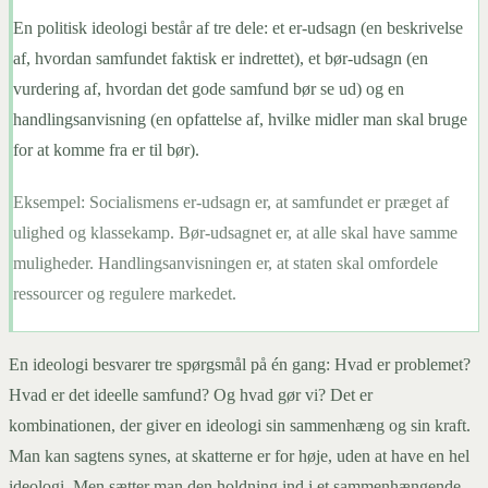
En politisk ideologi består af tre dele: et er-udsagn (en beskrivelse
af, hvordan samfundet faktisk er indrettet), et bør-udsagn (en
vurdering af, hvordan det gode samfund bør se ud) og en
handlingsanvisning (en opfattelse af, hvilke midler man skal bruge
for at komme fra er til bør).
Eksempel:
Socialismens er-udsagn er, at samfundet er præget af
ulighed og klassekamp. Bør-udsagnet er, at alle skal have samme
muligheder. Handlingsanvisningen er, at staten skal omfordele
ressourcer og regulere markedet.
En ideologi besvarer tre spørgsmål på én gang: Hvad er problemet?
Hvad er det ideelle samfund? Og hvad gør vi? Det er
kombinationen, der giver en ideologi sin sammenhæng og sin kraft.
Man kan sagtens synes, at skatterne er for høje, uden at have en hel
ideologi. Men sætter man den holdning ind i et sammenhængende