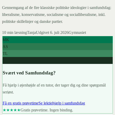
Gennemgang af de fire klassiske politiske ideologier i samfundsfag:
liberalisme, konservatisme, socialisme og socialliberalisme, inkl.
politiske skillelinjer og danske partier.
10
min læsning
Tanja
Udgivet
6. juli 2026
Gymnasiet
MK
AS
TL
967+
Svært ved Samfundsfag?
Få hjælp i øjenhøjde af en tutor, der tager dig og dine spørgsmål
seriøst.
Få en gratis prøvetime
Se lektiehjælp i samfundsfag
★★★★★
Gratis prøvetime. Ingen binding.