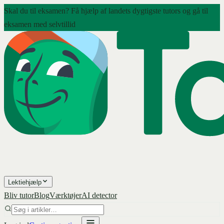
Skal du til eksamen? Få hjælp af landets dygtigste tutors og gå til
eksamen med selvtillid
Lektiehjælp
Bliv tutor
Blog
Værktøjer
AI detector