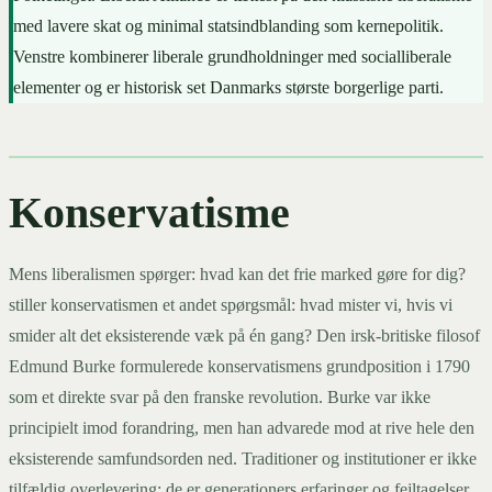
med lavere skat og minimal statsindblanding som kernepolitik.
Venstre kombinerer liberale grundholdninger med socialliberale
elementer og er historisk set Danmarks største borgerlige parti.
Konservatisme
Mens liberalismen spørger: hvad kan det frie marked gøre for dig?
stiller konservatismen et andet spørgsmål: hvad mister vi, hvis vi
smider alt det eksisterende væk på én gang? Den irsk-britiske filosof
Edmund Burke formulerede konservatismens grundposition i 1790
som et direkte svar på den franske revolution. Burke var ikke
principielt imod forandring, men han advarede mod at rive hele den
eksisterende samfundsorden ned. Traditioner og institutioner er ikke
tilfældig overlevering: de er generationers erfaringer og fejltagelser