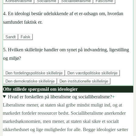
Konservatisme
Socialisme
Socialliberalisme
Fascisme
4
.
En ideologi består udelukkende af et er-udsagn om, hvordan
samfundet faktisk er.
Sandt
Falsk
5
.
Hvilken skillelinje handler om synet på indvandring, ligestilling
og miljø?
Den fordelingspolitiske skillelinje
Den værdipolitiske skillelinje
Den demokratiske skillelinje
Den institutionelle skillelinje
Ofte stillede spørgsmål om ideologier
Hvad er forskellen på liberalisme og socialliberalisme?
+
Liberalisme mener, at staten skal gribe mindst muligt ind, og at
markedet fordeler ressourcer bedst. Socialliberalisme anerkender
markedsøkonomien, men mener, at staten skal sikre et socialt
sikkerhedsnet og lige muligheder for alle. Begge ideologier sætter