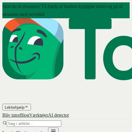
Skal du til eksamen? Få hjælp af landets dygtigste tutors og gå til
eksamen med selvtillid
Lektiehjælp
Bliv tutor
Blog
Værktøjer
AI detector