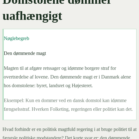
uafhængigt
Nøglebegreb
Den dømmende magt
Magten til at afgøre retssager og idømme borgere straf for
overtrædelse af lovene. Den dømmende magt er i Danmark alene
hos domstolene: byret, landsret og Højesteret.
Eksempel:
Kun en dommer ved en dansk domstol kan idømme
fængselsstraf. Hverken Folketing, regeringen eller politiet kan det.
Hvad forhindr er en politisk magtfuld regering i at bruge politiet til at
fængsle politiske modstandere? Det korte svar er: den dømmende