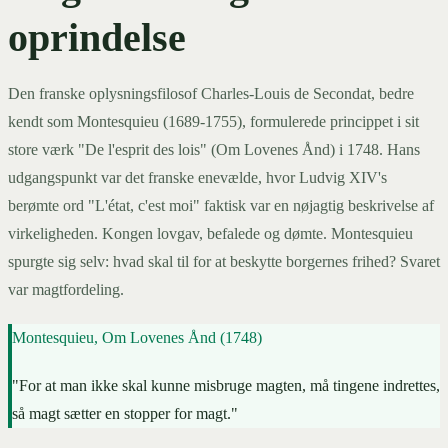
oprindelse
Den franske oplysningsfilosof Charles-Louis de Secondat, bedre
kendt som Montesquieu (1689-1755), formulerede princippet i sit
store værk "De l'esprit des lois" (Om Lovenes Ånd) i 1748. Hans
udgangspunkt var det franske enevælde, hvor Ludvig XIV's
berømte ord "L'état, c'est moi" faktisk var en nøjagtig beskrivelse af
virkeligheden. Kongen lovgav, befalede og dømte. Montesquieu
spurgte sig selv: hvad skal til for at beskytte borgernes frihed? Svaret
var magtfordeling.
Montesquieu, Om Lovenes Ånd (1748)
"For at man ikke skal kunne misbruge magten, må tingene indrettes,
så magt sætter en stopper for magt."