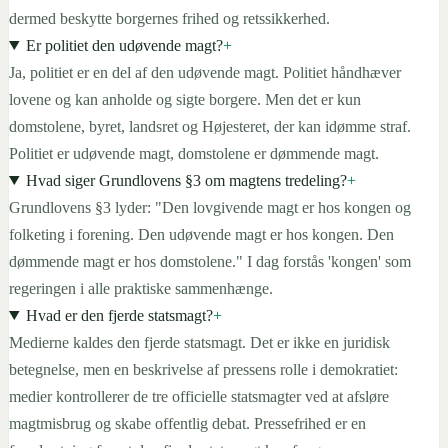
dermed beskytte borgernes frihed og retssikkerhed.
Er politiet den udøvende magt?
+
Ja, politiet er en del af den udøvende magt. Politiet håndhæver
lovene og kan anholde og sigte borgere. Men det er kun
domstolene, byret, landsret og Højesteret, der kan idømme straf.
Politiet er udøvende magt, domstolene er dømmende magt.
Hvad siger Grundlovens §3 om magtens tredeling?
+
Grundlovens §3 lyder: "Den lovgivende magt er hos kongen og
folketing i forening. Den udøvende magt er hos kongen. Den
dømmende magt er hos domstolene." I dag forstås 'kongen' som
regeringen i alle praktiske sammenhænge.
Hvad er den fjerde statsmagt?
+
Medierne kaldes den fjerde statsmagt. Det er ikke en juridisk
betegnelse, men en beskrivelse af pressens rolle i demokratiet:
medier kontrollerer de tre officielle statsmagter ved at afsløre
magtmisbrug og skabe offentlig debat. Pressefrihed er en