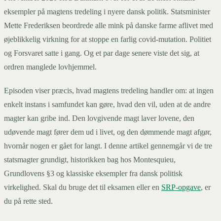
eksempler på magtens tredeling i nyere dansk politik. Statsminister
Mette Frederiksen beordrede alle mink på danske farme aflivet med
øjeblikkelig virkning for at stoppe en farlig covid-mutation. Politiet
og Forsvaret satte i gang. Og et par dage senere viste det sig, at
ordren manglede lovhjemmel.
Episoden viser præcis, hvad magtens tredeling handler om: at ingen
enkelt instans i samfundet kan gøre, hvad den vil, uden at de andre
magter kan gribe ind. Den lovgivende magt laver lovene, den
udøvende magt fører dem ud i livet, og den dømmende magt afgør,
hvornår nogen er gået for langt. I denne artikel gennemgår vi de tre
statsmagter grundigt, historikken bag hos Montesquieu,
Grundlovens §3 og klassiske eksempler fra dansk politisk
virkelighed. Skal du bruge det til eksamen eller en
SRP-opgave
, er
du på rette sted.