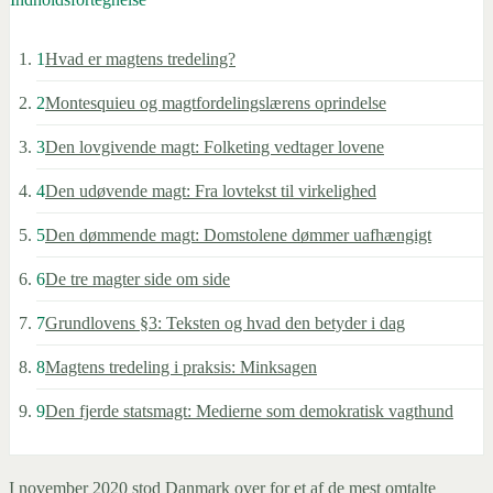
1
Hvad er magtens tredeling?
2
Montesquieu og magtfordelingslærens oprindelse
3
Den lovgivende magt: Folketing vedtager lovene
4
Den udøvende magt: Fra lovtekst til virkelighed
5
Den dømmende magt: Domstolene dømmer uafhængigt
6
De tre magter side om side
7
Grundlovens §3: Teksten og hvad den betyder i dag
8
Magtens tredeling i praksis: Minksagen
9
Den fjerde statsmagt: Medierne som demokratisk vagthund
I november 2020 stod Danmark over for et af de mest omtalte