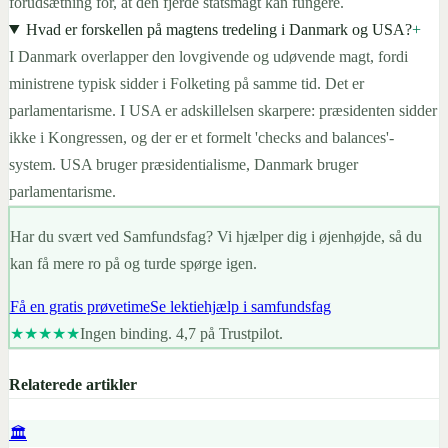
forudsætning for, at den fjerde statsmagt kan fungere.
Hvad er forskellen på magtens tredeling i Danmark og USA?
+
I Danmark overlapper den lovgivende og udøvende magt, fordi
ministrene typisk sidder i Folketing på samme tid. Det er
parlamentarisme. I USA er adskillelsen skarpere: præsidenten sidder
ikke i Kongressen, og der er et formelt 'checks and balances'-
system. USA bruger præsidentialisme, Danmark bruger
parlamentarisme.
Har du svært ved Samfundsfag? Vi hjælper dig i øjenhøjde, så du
kan få mere ro på og turde spørge igen.
Få en gratis prøvetime
Se lektiehjælp i samfundsfag
★★★★★
Ingen binding. 4,7 på Trustpilot.
Relaterede artikler
🏛️