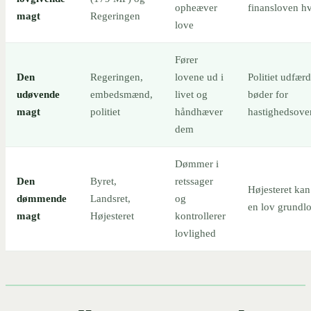
opheæver
finansloven hv
magt
Regeringen
love
Fører
Den
Regeringen,
lovene ud i
Politiet udfærd
udøvende
embedsmænd,
livet og
bøder for
magt
politiet
håndhæver
hastighedsove
dem
Dømmer i
Den
Byret,
retssager
Højesteret kan
dømmende
Landsret,
og
en lov grundlo
magt
Højesteret
kontrollerer
lovlighed