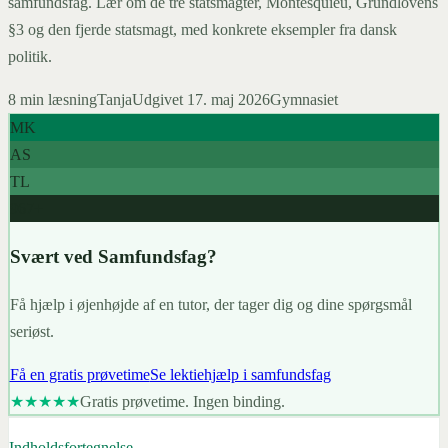
samfundsfag. Lær om de tre statsmagter, Montesquieu, Grundlovens
§3 og den fjerde statsmagt, med konkrete eksempler fra dansk
politik.
8
min læsning
Tanja
Udgivet
17. maj 2026
Gymnasiet
MK
AS
TL
967+
Svært ved Samfundsfag?
Få hjælp i øjenhøjde af en tutor, der tager dig og dine spørgsmål
seriøst.
Få en gratis prøvetime
Se lektiehjælp i samfundsfag
★★★★★
Gratis prøvetime. Ingen binding.
Indholdsfortegnelse