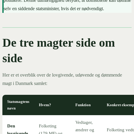
politikere. Denne uafhængighed betyder, at domstolene kan dømme
selv en siddende statsminister, hvis det er nødvendigt.
De tre magter side om
side
Her er et overblik over de lovgivende, udøvende og dømmende
magt i Danmark samlet:
Statsmagtens
Hvem?
Funktion
Konkret eksemp
navn
Vedtager,
Den
Folketing
ændrer og
Folketing vedt
lovgivende
(179 MF) og