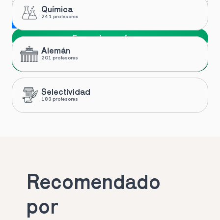
Química
241 profesores
Me gustaría recibir novedades y ofertas de Toptutors
Encuentra profesor
Alemán
Siguiente
201 profesores
Selectividad
183 profesores
Recomendado 
por 