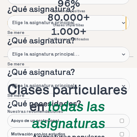
96%
¿Qué asignatura?
Opiniones positivas
80.000+
Clases impartidas
1.000+
Se mere
¿Qué asignatura?
Profesores certificados
Se mere
¿Qué asignatura?
Clases particulares 
Se mere
¿Qué necesidades?
en 
todas las 
Nuestras recomendaciones
asignaturas
Apoyo de un profesional
Motivación con los estudios