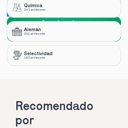
Química
241 profesores
Me gustaría recibir novedades y ofertas de Toptutors
Encuentra profesor
Alemán
Siguiente
201 profesores
Selectividad
183 profesores
Recomendado 
por 