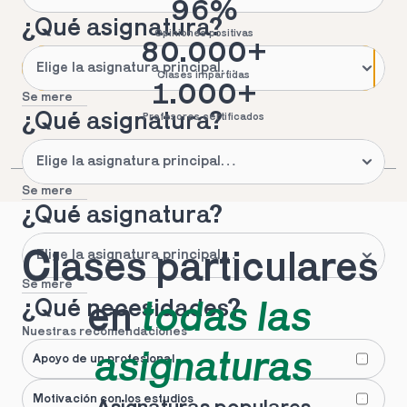
96%
¿Qué asignatura?
Opiniones positivas
80.000+
Clases impartidas
1.000+
Se mere
¿Qué asignatura?
Profesores certificados
Se mere
¿Qué asignatura?
Clases particulares 
Se mere
¿Qué necesidades?
en 
todas las 
Nuestras recomendaciones
asignaturas
Apoyo de un profesional
Motivación con los estudios