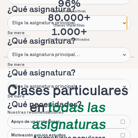
96%
¿Qué asignatura?
Opiniones positivas
80.000+
Clases impartidas
1.000+
Se mere
¿Qué asignatura?
Profesores certificados
Se mere
¿Qué asignatura?
Clases particulares 
Se mere
¿Qué necesidades?
en 
todas las 
Nuestras recomendaciones
asignaturas
Apoyo de un profesional
Motivación con los estudios