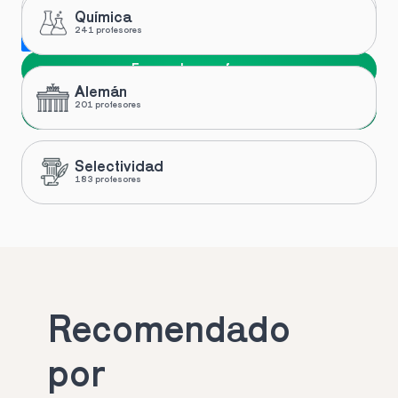
Química
241 profesores
Me gustaría recibir novedades y ofertas de Toptutors
Encuentra profesor
Alemán
Siguiente
201 profesores
Selectividad
183 profesores
Recomendado 
por 