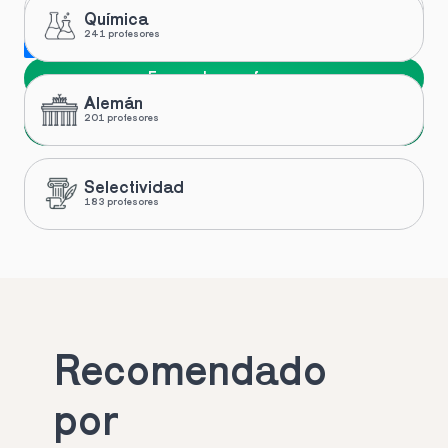
Química
241 profesores
Me gustaría recibir novedades y ofertas de Toptutors
Encuentra profesor
Alemán
Siguiente
201 profesores
Selectividad
183 profesores
Recomendado 
por 