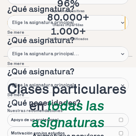
96%
¿Qué asignatura?
Opiniones positivas
80.000+
Clases impartidas
1.000+
Se mere
¿Qué asignatura?
Profesores certificados
Se mere
¿Qué asignatura?
Clases particulares 
Se mere
¿Qué necesidades?
en 
todas las 
Nuestras recomendaciones
asignaturas
Apoyo de un profesional
Motivación con los estudios