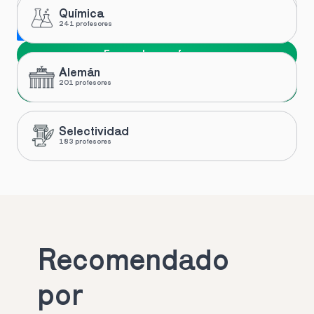
Química
241 profesores
Me gustaría recibir novedades y ofertas de Toptutors
Encuentra profesor
Alemán
Siguiente
201 profesores
Selectividad
183 profesores
Recomendado 
por 