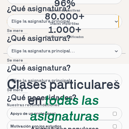
96%
¿Qué asignatura?
Opiniones positivas
80.000+
Clases impartidas
1.000+
Se mere
¿Qué asignatura?
Profesores certificados
Se mere
¿Qué asignatura?
Clases particulares 
Se mere
¿Qué necesidades?
en 
todas las 
Nuestras recomendaciones
asignaturas
Apoyo de un profesional
Motivación con los estudios