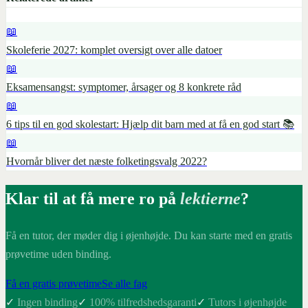
📖
Skoleferie 2027: komplet oversigt over alle datoer
📖
Eksamensangst: symptomer, årsager og 8 konkrete råd
📖
6 tips til en god skolestart: Hjælp dit barn med at få en god start 📚
📖
Hvornår bliver det næste folketingsvalg 2022?
Klar til at få mere ro på
lektierne
?
Få en tutor, der møder dig i øjenhøjde. Du kan starte med en gratis
prøvetime uden binding.
Få en gratis prøvetime
Se alle fag
✓
Ingen binding
✓
100% tilfredshedsgaranti
✓
Tutors i øjenhøjde