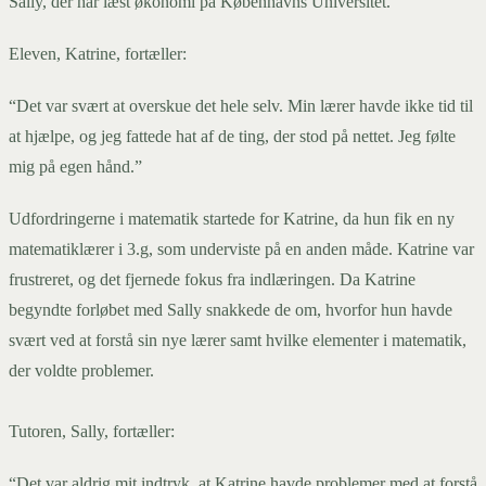
Sally, der har læst økonomi på Københavns Universitet.
Eleven, Katrine, fortæller:
“Det var svært at overskue det hele selv. Min lærer havde ikke tid til
at hjælpe, og jeg fattede hat af de ting, der stod på nettet. Jeg følte
mig på egen hånd.”
Udfordringerne i matematik startede for Katrine, da hun fik en ny
matematiklærer i 3.g, som underviste på en anden måde. Katrine var
frustreret, og det fjernede fokus fra indlæringen. Da Katrine
begyndte forløbet med Sally snakkede de om, hvorfor hun havde
svært ved at forstå sin nye lærer samt hvilke elementer i matematik,
der voldte problemer.
Tutoren, Sally, fortæller:
“Det var aldrig mit indtryk, at Katrine havde problemer med at forstå