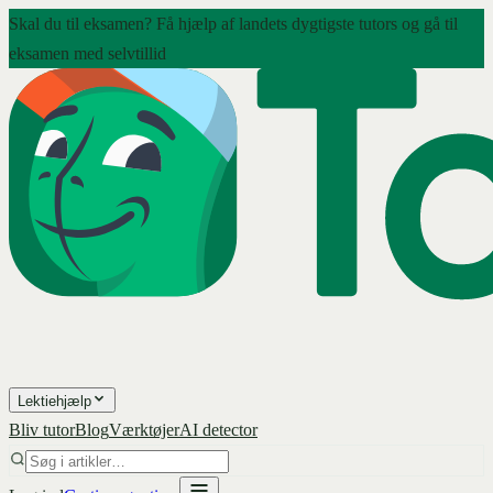
Skal du til eksamen? Få hjælp af landets dygtigste tutors og gå til
eksamen med selvtillid
Lektiehjælp
Bliv tutor
Blog
Værktøjer
AI detector