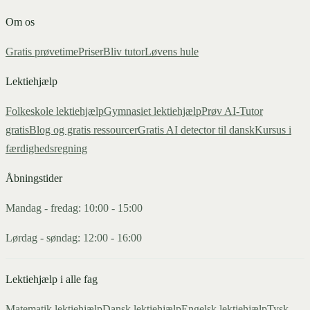
Om os
Gratis prøvetime
Priser
Bliv tutor
Løvens hule
Lektiehjælp
Folkeskole lektiehjælp
Gymnasiet lektiehjælp
Prøv AI-Tutor
gratis
Blog og gratis ressourcer
Gratis AI detector til dansk
Kursus i
færdighedsregning
Åbningstider
Mandag - fredag: 10:00 - 15:00
Lørdag - søndag: 12:00 - 16:00
Lektiehjælp i alle fag
Matematik
lektiehjælp
Dansk
lektiehjælp
Engelsk
lektiehjælp
Tysk