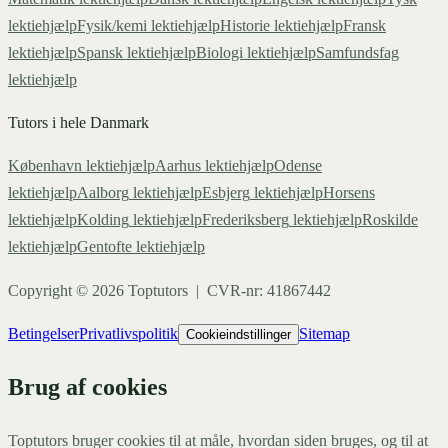
lektiehjælp
Fysik/kemi
lektiehjælp
Historie
lektiehjælp
Fransk
lektiehjælp
Spansk
lektiehjælp
Biologi
lektiehjælp
Samfundsfag
lektiehjælp
Tutors i hele Danmark
København
lektiehjælp
Aarhus
lektiehjælp
Odense
lektiehjælp
Aalborg
lektiehjælp
Esbjerg
lektiehjælp
Horsens
lektiehjælp
Kolding
lektiehjælp
Frederiksberg
lektiehjælp
Roskilde
lektiehjælp
Gentofte
lektiehjælp
Copyright ©
2026
Toptutors | CVR-nr: 41867442
Betingelser
Privatlivspolitik
Sitemap
Cookieindstillinger
Brug af cookies
Toptutors bruger cookies til at måle, hvordan siden bruges, og til at