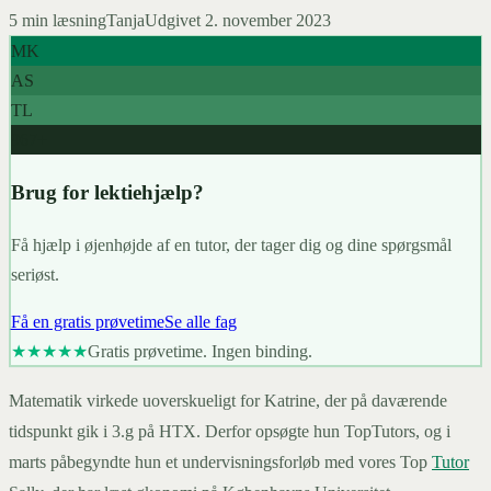
5
min læsning
Tanja
Udgivet
2. november 2023
MK
AS
TL
967+
Brug for lektiehjælp?
Få hjælp i øjenhøjde af en tutor, der tager dig og dine spørgsmål
seriøst.
Få en gratis prøvetime
Se alle fag
★★★★★
Gratis prøvetime. Ingen binding.
Matematik virkede uoverskueligt for Katrine, der på daværende
tidspunkt gik i 3.g på HTX. Derfor opsøgte hun TopTutors, og i
marts påbegyndte hun et undervisningsforløb med vores Top
Tutor