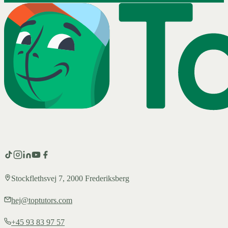
Stockflethsvej 7, 2000 Frederiksberg
hej@toptutors.com
+45 93 83 97 57