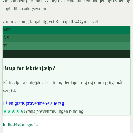
virksomhedsøkonomi. Analyse af rentabiliteten, indtjeningsevnen og
kapitaltilpasningsevnen.
7
min læsning
Tanja
Udgivet
8. maj 2024
Gymnasiet
MK
AS
TL
967+
Brug for lektiehjælp?
Få hjælp i øjenhøjde af en tutor, der tager dig og dine spørgsmål
seriøst.
Få en gratis prøvetime
Se alle fag
★★★★★
Gratis prøvetime. Ingen binding.
Indholdsfortegnelse