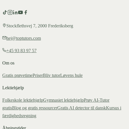
Stockflethsvej 7, 2000 Frederiksberg
hej@toptutors.com
+45 93 83 97 57
Om os
Gratis prøvetime
Priser
Bliv tutor
Løvens hule
Lektiehjælp
Folkeskole lektiehjælp
Gymnasiet lektiehjælp
Prøv AI-Tutor
gratis
Blog og gratis ressourcer
Gratis AI detector til dansk
Kursus i
færdighedsregning
Åbningstider