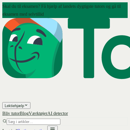
Skal du til eksamen? Få hjælp af landets dygtigste tutors og gå til
eksamen med selvtillid
Lektiehjælp
Bliv tutor
Blog
Værktøjer
AI detector