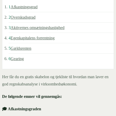
1
Afkastningsgrad
2
Overskudsgrad
3
Aktivernes omsætningshastighed
4
Egenkapitalens forrentning
5
Gældsrenten
6
Gearing
Her får du en gratis skabelon og tjekliste til hvordan man laver en
god regnskabsanalyse i virksomhedsøkonomi.
De følgende emner vil gennemgås:
🎓 Afkastningsgraden