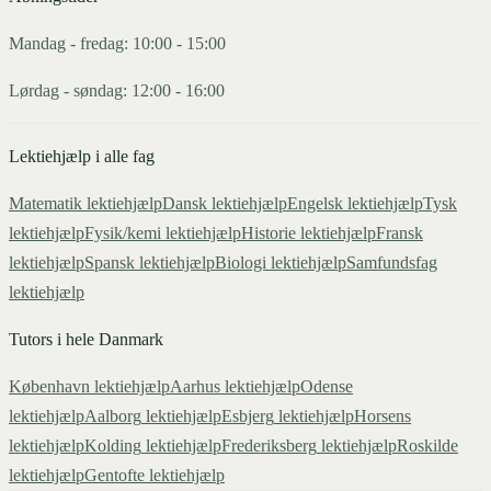
Mandag - fredag: 10:00 - 15:00
Lørdag - søndag: 12:00 - 16:00
Lektiehjælp i alle fag
Matematik
lektiehjælp
Dansk
lektiehjælp
Engelsk
lektiehjælp
Tysk
lektiehjælp
Fysik/kemi
lektiehjælp
Historie
lektiehjælp
Fransk
lektiehjælp
Spansk
lektiehjælp
Biologi
lektiehjælp
Samfundsfag
lektiehjælp
Tutors i hele Danmark
København
lektiehjælp
Aarhus
lektiehjælp
Odense
lektiehjælp
Aalborg
lektiehjælp
Esbjerg
lektiehjælp
Horsens
lektiehjælp
Kolding
lektiehjælp
Frederiksberg
lektiehjælp
Roskilde
lektiehjælp
Gentofte
lektiehjælp