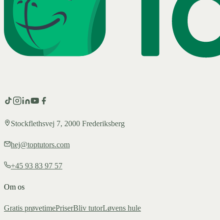
Stockflethsvej 7, 2000 Frederiksberg
hej@toptutors.com
+45 93 83 97 57
Om os
Gratis prøvetime
Priser
Bliv tutor
Løvens hule