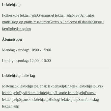
Lektiehjælp
Folkeskole lektiehjælp
Gymnasiet lektiehjælp
Prøv AI-Tutor
gratis
Blog og gratis ressourcer
Gratis AI detector til dansk
Kursus i
færdighedsregning
Åbningstider
Mandag - fredag: 10:00 - 15:00
Lørdag - søndag: 12:00 - 16:00
Lektiehjælp i alle fag
Matematik
lektiehjælp
Dansk
lektiehjælp
Engelsk
lektiehjælp
Tysk
lektiehjælp
Fysik/kemi
lektiehjælp
Historie
lektiehjælp
Fransk
lektiehjælp
Spansk
lektiehjælp
Biologi
lektiehjælp
Samfundsfag
lektiehjælp