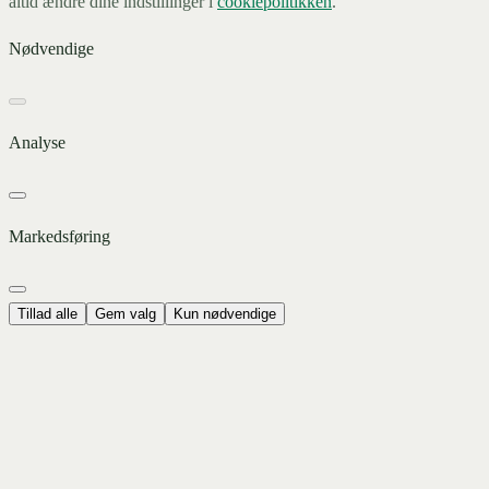
altid ændre dine indstillinger i
cookiepolitikken
.
Nødvendige
Analyse
Markedsføring
Tillad alle
Gem valg
Kun nødvendige