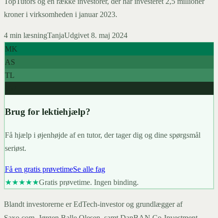
TopTutors og en række investorer, der har investeret 2,5 millioner
kroner i virksomheden i januar 2023.
4
min læsning
Tanja
Udgivet
8. maj 2024
MK
AS
TL
967+
Brug for lektiehjælp?
Få hjælp i øjenhøjde af en tutor, der tager dig og dine spørgsmål
seriøst.
Få en gratis prøvetime
Se alle fag
★★★★★
Gratis prøvetime. Ingen binding.
Blandt investorerne er EdTech-investor og grundlægger af
Saxo.com, Jørgen Balle Olesen, samt DanBAN Co-Investment