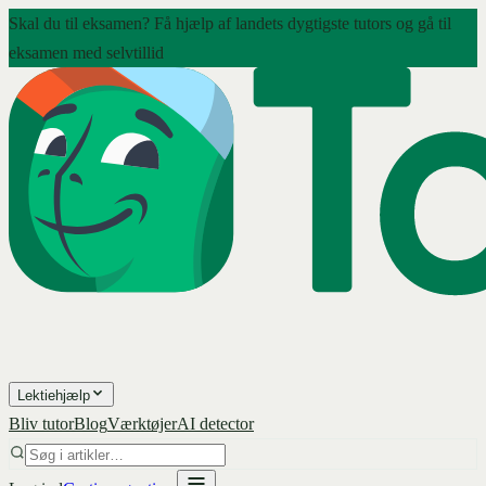
Skal du til eksamen? Få hjælp af landets dygtigste tutors og gå til
eksamen med selvtillid
Lektiehjælp
Bliv tutor
Blog
Værktøjer
AI detector