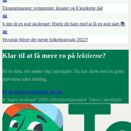
📖
Eksamensangst: symptomer, årsager og 8 konkrete råd
📖
6 tips til en god skolestart: Hjælp dit barn med at få en god start 📚
📖
Hvornår bliver det næste folketingsvalg 2022?
Klar til at få mere ro på
lektierne
?
Få en tutor, der møder dig i øjenhøjde. Du kan starte med en gratis
prøvetime uden binding.
Få en gratis prøvetime
Se alle fag
✓
Ingen binding
✓
100% tilfredshedsgaranti
✓
Tutors i øjenhøjde