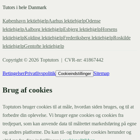
Tutors i hele Danmark
København
lektiehjælp
Aarhus
lektiehjælp
Odense
lektiehjælp
Aalborg
lektiehjælp
Esbjerg
lektiehjælp
Horsens
lektiehjælp
Kolding
lektiehjælp
Frederiksberg
lektiehjælp
Roskilde
lektiehjælp
Gentofte
lektiehjælp
Copyright ©
2026
Toptutors | CVR-nr: 41867442
Betingelser
Privatlivspolitik
Sitemap
Cookieindstillinger
Brug af cookies
Toptutors bruger cookies til at måle, hvordan siden bruges, og til at
forbedre din oplevelse. Vi bruger egne cookies og cookies fra
tredjepart, som kan anvende data til målrettet markedsføring på egne
og andres platforme. Du kan til- og fravælge cookies herunder og