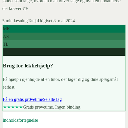
jobbet som læge, hvordan man bliver læge og hvilken uddannelse
det kræver 👉
5
min læsning
Tanja
Udgivet
8. maj 2024
MK
AS
TL
967+
Brug for lektiehjælp?
Få hjælp i øjenhøjde af en tutor, der tager dig og dine spørgsmål
seriøst.
Få en gratis prøvetime
Se alle fag
★★★★★
Gratis prøvetime. Ingen binding.
Indholdsfortegnelse