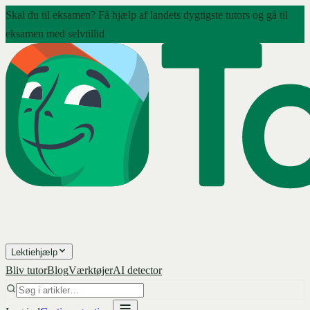
Skal du til eksamen? Få hjælp af landets dygtigste tutors og gå til
eksamen med selvtillid
Lektiehjælp
Bliv tutor
Blog
Værktøjer
AI detector