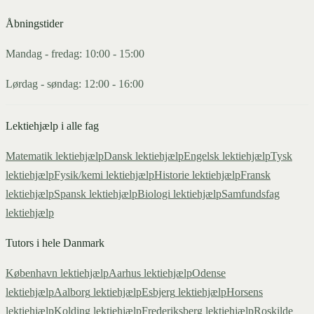
Åbningstider
Mandag - fredag: 10:00 - 15:00
Lørdag - søndag: 12:00 - 16:00
Lektiehjælp i alle fag
Matematik
lektiehjælp
Dansk
lektiehjælp
Engelsk
lektiehjælp
Tysk
lektiehjælp
Fysik/kemi
lektiehjælp
Historie
lektiehjælp
Fransk
lektiehjælp
Spansk
lektiehjælp
Biologi
lektiehjælp
Samfundsfag
lektiehjælp
Tutors i hele Danmark
København
lektiehjælp
Aarhus
lektiehjælp
Odense
lektiehjælp
Aalborg
lektiehjælp
Esbjerg
lektiehjælp
Horsens
lektiehjælp
Kolding
lektiehjælp
Frederiksberg
lektiehjælp
Roskilde