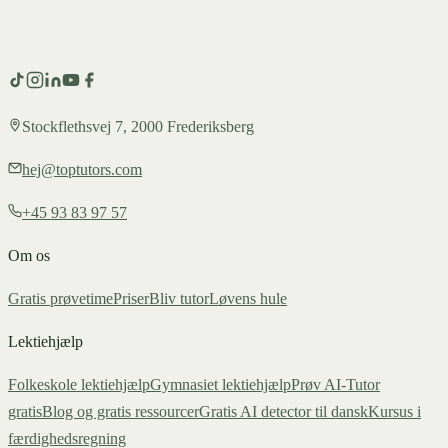
Stockflethsvej 7, 2000 Frederiksberg
hej@toptutors.com
+45 93 83 97 57
Om os
Gratis prøvetime
Priser
Bliv tutor
Løvens hule
Lektiehjælp
Folkeskole lektiehjælp
Gymnasiet lektiehjælp
Prøv AI-Tutor
gratis
Blog og gratis ressourcer
Gratis AI detector til dansk
Kursus i
færdighedsregning