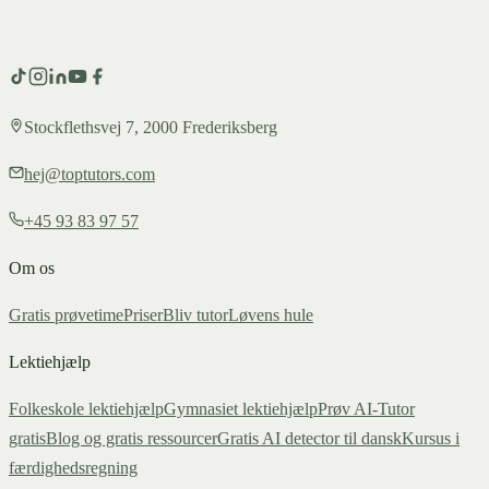
Stockflethsvej 7, 2000 Frederiksberg
hej@toptutors.com
+45 93 83 97 57
Om os
Gratis prøvetime
Priser
Bliv tutor
Løvens hule
Lektiehjælp
Folkeskole lektiehjælp
Gymnasiet lektiehjælp
Prøv AI-Tutor
gratis
Blog og gratis ressourcer
Gratis AI detector til dansk
Kursus i
færdighedsregning