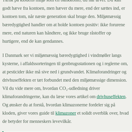
godt hæve fra kontoen, men hæver du mere, end der sættes ind, er
kontoen tom, når næste generation skal bruge den. Miljømæssig
bæredygtighed handler om at holde kontoen positiv: ikke forurene
mere, end naturen kan håndtere, og ikke bruge råstoffer op
hurtigere, end de kan gendannes.
I Danmark ser vi miljømæssig bæredygtighed i vindmøller langs
kysterne, i affaldssorteringen til genbrugsstationen og i reglerne om,
at pesticider ikke må sive ned i grundvandet. Klimaforandringer og
drivhuseffekten er tæt forbundet med den miljømæssige dimension.
Vil du vide mere om, hvordan CO₂-udledning driver
klimaforandringerne, kan du læse vores artikel om
drivhuseffekten
.
Og ønsker du at forstå, hvordan klimazonerne fordeler sig på
kloden, giver vores guide til
klimazoner
et solidt overblik over, hvad
de betyder for menneskers levevilkår.