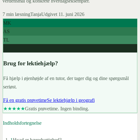
verdensmål og konkrete hverdagseksempler.
7
min læsning
Tanja
Udgivet
11. juni 2026
MK
AS
TL
967+
Brug for lektiehjælp?
Få hjælp i øjenhøjde af en tutor, der tager dig og dine spørgsmål
seriøst.
Få en gratis prøvetime
Se lektiehjælp i geografi
★★★★★
Gratis prøvetime. Ingen binding.
Indholdsfortegnelse
1
Hvad er bæredygtighed?