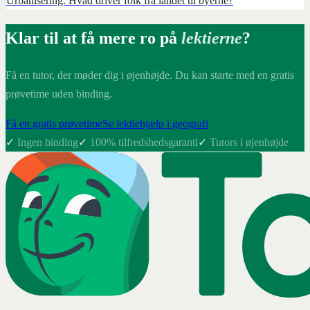
Urbanisering: Hvad driver folk fra landet til byerne?
Klar til at få mere ro på
lektierne
?
Få en tutor, der møder dig i øjenhøjde. Du kan starte med en gratis
prøvetime uden binding.
Få en gratis prøvetime
Se lektiehjælp i geografi
✓
Ingen binding
✓
100% tilfredshedsgaranti
✓
Tutors i øjenhøjde