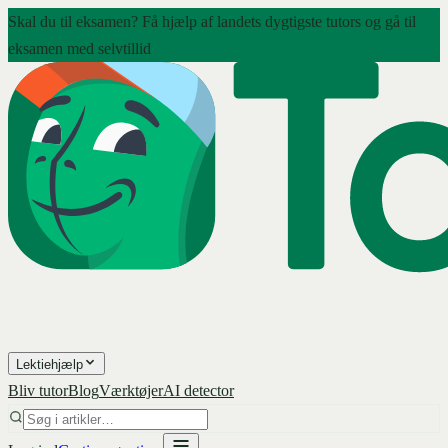
Skal du til eksamen? Få hjælp af landets dygtigste tutors og gå til
eksamen med selvtillid
Lektiehjælp
Bliv tutor
Blog
Værktøjer
AI detector