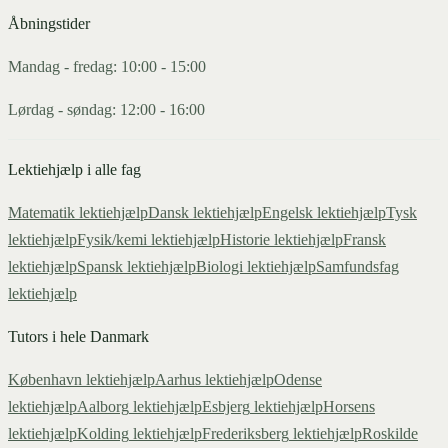
Åbningstider
Mandag - fredag: 10:00 - 15:00
Lørdag - søndag: 12:00 - 16:00
Lektiehjælp i alle fag
Matematik
lektiehjælp
Dansk
lektiehjælp
Engelsk
lektiehjælp
Tysk
lektiehjælp
Fysik/kemi
lektiehjælp
Historie
lektiehjælp
Fransk
lektiehjælp
Spansk
lektiehjælp
Biologi
lektiehjælp
Samfundsfag
lektiehjælp
Tutors i hele Danmark
København
lektiehjælp
Aarhus
lektiehjælp
Odense
lektiehjælp
Aalborg
lektiehjælp
Esbjerg
lektiehjælp
Horsens
lektiehjælp
Kolding
lektiehjælp
Frederiksberg
lektiehjælp
Roskilde