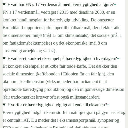
Hvad har FN's 17 verdensmål med bæredygtighed at gøre?
+
FN's 17 verdensmål, vedtaget i 2015 med deadline 2030, er en
konkret handlingsplan for bæredygtig udvikling. De omsætter
Brundtland-rapportens principper til målbare mål, der dækker alle
tre dimensioner: miljø (mål 13 om klimaindsats), det sociale (mål 1
om fattigdomsbekæmpelse) og det økonomiske (mål 8 om
anstændigt arbejde og vækst).
Hvad er et konkret eksempel på bæredygtighed i hverdagen?
+
Et konkret eksempel er at købe fair trade-kaffe. Det dækker den
sociale dimension (kaffebonden i Etiopien får en fair løn), den
økonomiske dimension (virksomheder har incitament til at
opretholde bæredygtig produktion) og den miljømæssige dimension
(fair trade-mærket kræver oftest også miljøstandarder).
Hvorfor er bæredygtighed vigtigt at kende til eksamen?
+
Bæredygtighed indgår i kernestoffet i naturgeografi på gymnasiet og
er centralt i AT. Du møder det i eksamensspørgsmål, synopser og
SRP-projekter. At beherske Brundtland-definitionen, de tre