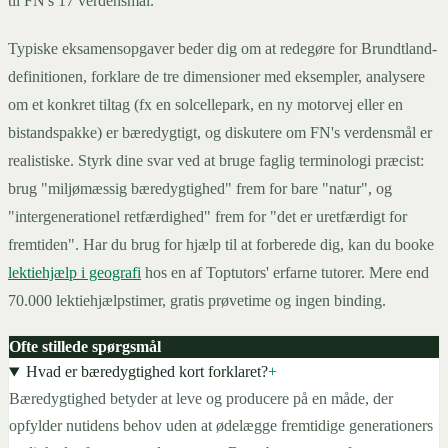
til FN's 17 verdensmål.
Typiske eksamensopgaver beder dig om at redegøre for Brundtland-
definitionen, forklare de tre dimensioner med eksempler, analysere
om et konkret tiltag (fx en solcellepark, en ny motorvej eller en
bistandspakke) er bæredygtigt, og diskutere om FN's verdensmål er
realistiske. Styrk dine svar ved at bruge faglig terminologi præcist:
brug "miljømæssig bæredygtighed" frem for bare "natur", og
"intergenerationel retfærdighed" frem for "det er uretfærdigt for
fremtiden". Har du brug for hjælp til at forberede dig, kan du booke
lektiehjælp i geografi
hos en af Toptutors' erfarne tutorer. Mere end
70.000 lektiehjælpstimer, gratis prøvetime og ingen binding.
Ofte stillede spørgsmål
Hvad er bæredygtighed kort forklaret?
+
Bæredygtighed betyder at leve og producere på en måde, der
opfylder nutidens behov uden at ødelægge fremtidige generationers