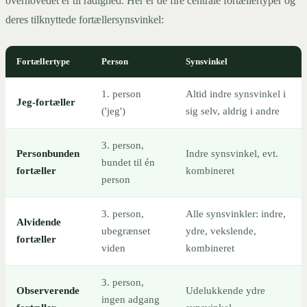
overhovedet er til rådighed. Her er de fire centrale fortællertyper og
deres tilknyttede fortællersynsvinkel:
Fortællertype
Person
Synsvinkel
1. person
Altid indre synsvinkel i
Jeg-fortæller
('jeg')
sig selv, aldrig i andre
3. person,
Personbunden
Indre synsvinkel, evt.
bundet til én
fortæller
kombineret
person
3. person,
Alle synsvinkler: indre,
Alvidende
ubegrænset
ydre, vekslende,
fortæller
viden
kombineret
3. person,
Observerende
Udelukkende ydre
ingen adgang