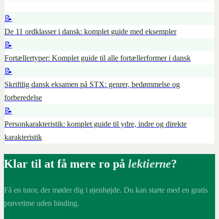
📝
De 11 ordklasser i dansk: komplet guide med eksempler
📝
Fortællertyper: Komplet guide til alle fortællerformer i dansk
📝
Skriftlig dansk eksamen på STX: genrer, bedømmelse og
forberedelse
📝
Personkarakteristik: komplet guide til ydre, indre og direkte
karakteristik
Klar til at få mere ro på
lektierne
?
Få en tutor, der møder dig i øjenhøjde. Du kan starte med en gratis
prøvetime uden binding.