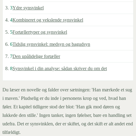
3
Ydre synsvinkel
4
Kombineret og vekslende synsvinkel
5
Fortællertyper og synsvinkel
6
Tidslig synsvinkel: medsyn og bagudsyn
7
Den upålidelige fortæller
8
Synsvinkel i din analyse: sådan skriver du om det
Du læser en novelle og falder over sætningen: 'Han mærkede et sug
i maven.' Pludselig er du inde i personens krop og ved, hvad han
føler. Et kapitel tidligere stod der blot: 'Han gik mod døren og
lukkede den stille.' Ingen tanker, ingen følelser, bare en handling set
udefra. Det er synsvinklen, der er skiftet, og det skift er alt andet end
tilfældigt.