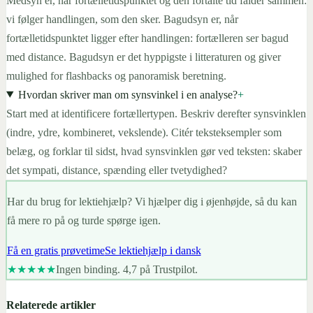
Medsyn er, når fortælletidspunktet og den fortalte tid falder sammen:
vi følger handlingen, som den sker. Bagudsyn er, når
fortælletidspunktet ligger efter handlingen: fortælleren ser bagud
med distance. Bagudsyn er det hyppigste i litteraturen og giver
mulighed for flashbacks og panoramisk beretning.
Hvordan skriver man om synsvinkel i en analyse?
+
Start med at identificere fortællertypen. Beskriv derefter synsvinklen
(indre, ydre, kombineret, vekslende). Citér teksteksempler som
belæg, og forklar til sidst, hvad synsvinklen gør ved teksten: skaber
det sympati, distance, spænding eller tvetydighed?
Har du brug for lektiehjælp? Vi hjælper dig i øjenhøjde, så du kan
få mere ro på og turde spørge igen.
Få en gratis prøvetime
Se lektiehjælp i dansk
★★★★★
Ingen binding. 4,7 på Trustpilot.
Relaterede artikler