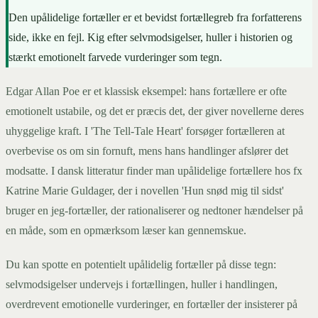
Den upålidelige fortæller er et bevidst fortællegreb fra forfatterens
side, ikke en fejl. Kig efter selvmodsigelser, huller i historien og
stærkt emotionelt farvede vurderinger som tegn.
Edgar Allan Poe er et klassisk eksempel: hans fortællere er ofte
emotionelt ustabile, og det er præcis det, der giver novellerne deres
uhyggelige kraft. I 'The Tell-Tale Heart' forsøger fortælleren at
overbevise os om sin fornuft, mens hans handlinger afslører det
modsatte. I dansk litteratur finder man upålidelige fortællere hos fx
Katrine Marie Guldager, der i novellen 'Hun snød mig til sidst'
bruger en jeg-fortæller, der rationaliserer og nedtoner hændelser på
en måde, som en opmærksom læser kan gennemskue.
Du kan spotte en potentielt upålidelig fortæller på disse tegn:
selvmodsigelser undervejs i fortællingen, huller i handlingen,
overdrevent emotionelle vurderinger, en fortæller der insisterer på