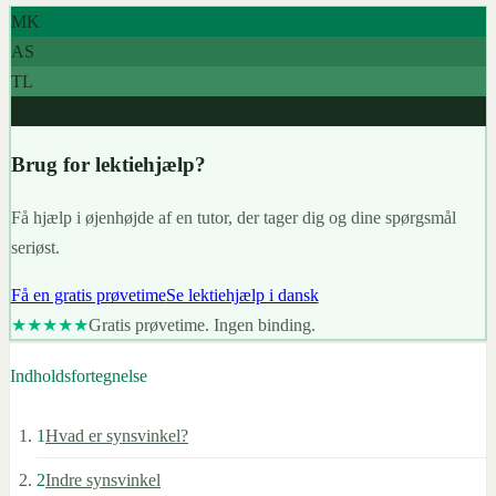
MK
AS
TL
967+
Brug for lektiehjælp?
Få hjælp i øjenhøjde af en tutor, der tager dig og dine spørgsmål
seriøst.
Få en gratis prøvetime
Se lektiehjælp i dansk
★★★★★
Gratis prøvetime. Ingen binding.
Indholdsfortegnelse
1
Hvad er synsvinkel?
2
Indre synsvinkel