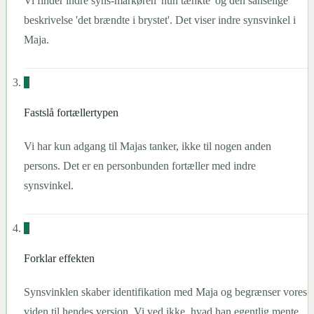
Vi finder indre syns-markøren 'hun tænkte' og den sanselige
beskrivelse 'det brændte i brystet'. Det viser indre synsvinkel i
Maja.
3
Fastslå fortællertypen
Vi har kun adgang til Majas tanker, ikke til nogen anden
persons. Det er en personbunden fortæller med indre
synsvinkel.
4
Forklar effekten
Synsvinklen skaber identifikation med Maja og begrænser vores
viden til hendes version. Vi ved ikke, hvad han egentlig mente