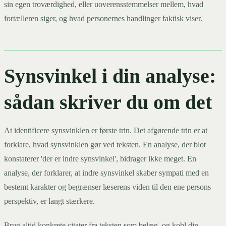
sin egen troværdighed, eller uoverensstemmelser mellem, hvad
fortælleren siger, og hvad personernes handlinger faktisk viser.
Synsvinkel i din analyse:
sådan skriver du om det
At identificere synsvinklen er første trin. Det afgørende trin er at
forklare, hvad synsvinklen gør ved teksten. En analyse, der blot
konstaterer 'der er indre synsvinkel', bidrager ikke meget. En
analyse, der forklarer, at indre synsvinkel skaber sympati med en
bestemt karakter og begrænser læserens viden til den ene persons
perspektiv, er langt stærkere.
Brug altid konkrete citater fra teksten som belæg, og kobl din