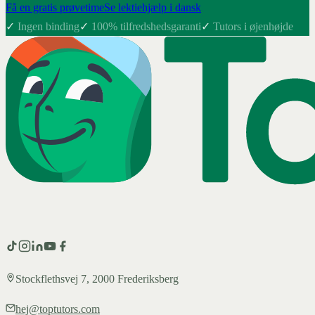
Få en gratis prøvetime
Se lektiehjælp i dansk
✓
Ingen binding
✓
100% tilfredshedsgaranti
✓
Tutors i øjenhøjde
Stockflethsvej 7, 2000 Frederiksberg
hej@toptutors.com