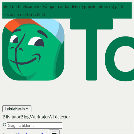
Skal du til eksamen? Få hjælp af landets dygtigste tutors og gå til
eksamen med selvtillid
Lektiehjælp
Bliv tutor
Blog
Værktøjer
AI detector