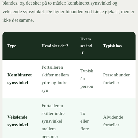
blandes, og det sker på to måder: kombineret synsvinkel og
vekslende synsvinkel. De ligner hinanden ved første øjekast, men er
ikke det samme.
Hvem
Type
Hvad sker der?
ses ind
Typisk hos
i?
Fortælleren
Typisk
Kombineret
skifter mellem
Personbunden
én
synsvinkel
ydre og indre
fortæller
person
syn
Fortælleren
skifter indre
To
Vekslende
Alvidende
synsvinkel
eller
synsvinkel
fortæller
mellem
flere
personer