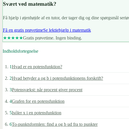
Svært ved matematik?
Få hjælp i øjenhøjde af en tutor, der tager dig og dine spørgsmål seriøs
Få en gratis prøvetime
Se lektiehjælp i matematik
★★★★★
Gratis prøvetime. Ingen binding.
Indholdsfortegnelse
1
Hvad er en potensfunktion?
2
Hvad betyder a og b i potensfunktionens forskrift?
3
Potensvækst: når procent giver procent
4
Grafen for en potensfunktion
5
Isóler x i en potensfunktion
6
To-punktsformlen: find a og b ud fra to punkter