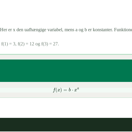
 Her er x den uafhængige variabel, mens a og b er konstanter. Funktionen
f(1) = 3, f(2) = 12 og f(3) = 27.
f
(
x
)
=
b
⋅
x
a