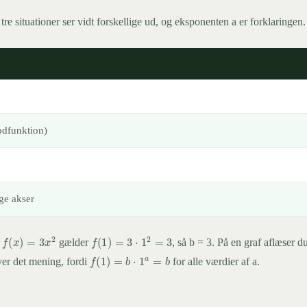
 tre situationer ser vidt forskellige ud, og eksponenten a er forklaringen
odfunktion)
ge akser
f
(
x
)
=
3
x
2
f
(
1
)
=
3
⋅
1
2
=
3
r
gælder
, så b = 3. På en graf aflæser d
f
(
1
)
=
b
⋅
1
a
=
b
iver det mening, fordi
for alle værdier af a.