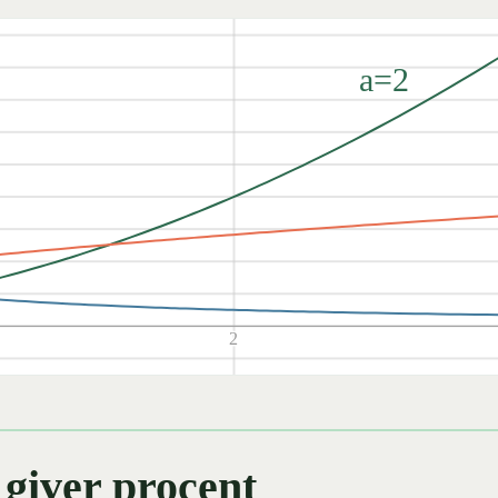
a=2
2
 giver procent