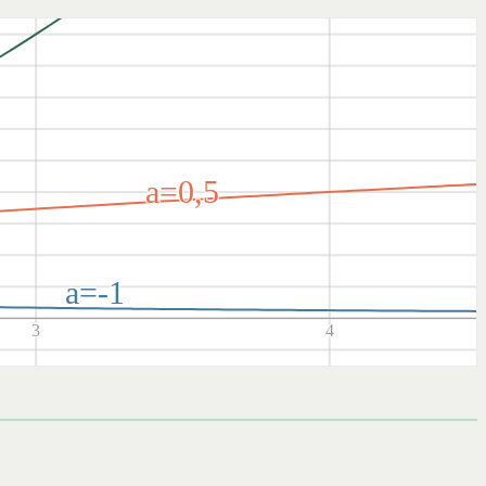
a=0,5
a=-1
3
4