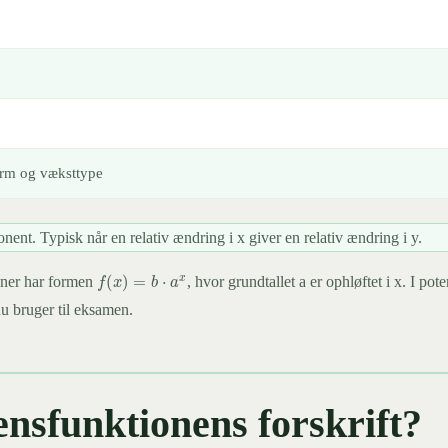
rm og væksttype
nent. Typisk når en relativ ændring i x giver en relativ ændring i y.
f
(
x
)
=
b
⋅
a
x
oner har formen
, hvor grundtallet a er ophløftet i x. I pot
du bruger til eksamen.
ensfunktionens forskrift?