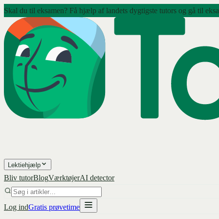
Skal du til eksamen? Få hjælp af landets dygtigste tutors og gå til eks
Lektiehjælp
Bliv tutor
Blog
Værktøjer
AI detector
Log ind
Gratis prøvetime