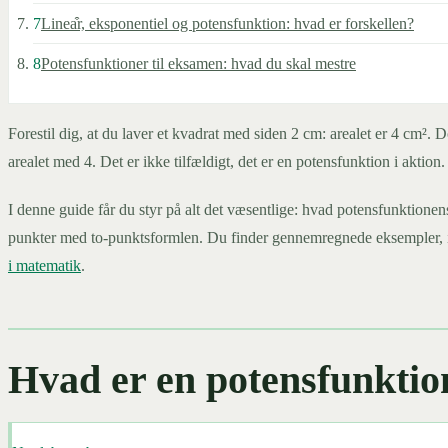
7
Linea͒r, eksponentiel og potensfunktion: hvad er forskellen?
8
Potensfunktioner til eksamen: hvad du skal mestre
Forestil dig, at du laver et kvadrat med siden 2 cm: arealet er 4 cm². 
arealet med 4. Det er ikke tilfældigt, det er en potensfunktion i aktio
I denne guide får du styr på alt det væsentlige: hvad potensfunktionen
punkter med to-punktsformlen. Du finder gennemregnede eksempler, int
i matematik
.
Hvad er en potensfunktio