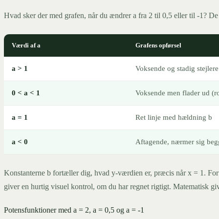
Hvad sker der med grafen, når du ændrer a fra 2 til 0,5 eller til -1? De
Værdi af a
Grafens opførsel
a > 1
Voksende og stadig stejlere
0 < a < 1
Voksende men flader ud (r
a = 1
Ret linje med hældning b
a < 0
Aftagende, nærmer sig beg
Konstanterne b fortæller dig, hvad y-værdien er, præcis når x = 1. Fo
giver en hurtig visuel kontrol, om du har regnet rigtigt. Matematisk g
11
Potensfunktioner med a = 2, a = 0,5 og a = -1