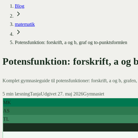
Blog
matematik
Potensfunktion: forskrift, a og b, graf og to-punktsformlen
Potensfunktion: forskrift, a og 
Komplet gymnasieguide til potensfunktioner: forskrift, a og b, grafen
5
min læsning
Tanja
Udgivet
27. maj 2026
Gymnasiet
MK
AS
TL
967+