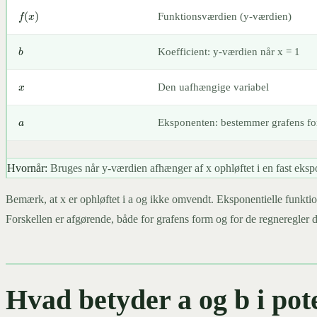
f
(
x
)
Funktionsværdien (y-værdien)
b
Koefficient: y-værdien når x = 1
x
Den uafhængige variabel
a
Eksponenten: bestemmer grafens fo
Hvornår:
Bruges når y-værdien afhænger af x ophløftet i en fast ekspo
Bemærk, at x er ophløftet i a og ikke omvendt. Eksponentielle funkti
Forskellen er afgørende, både for grafens form og for de regneregler 
Hvad betyder a og b i pot