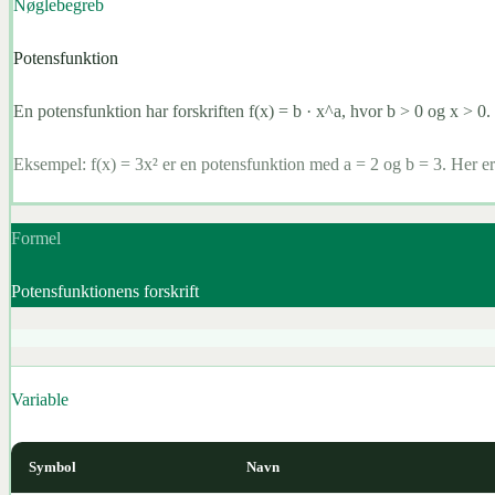
Nøglebegreb
Potensfunktion
En potensfunktion har forskriften f(x) = b · x^a, hvor b > 0 og x > 0.
Eksempel:
f(x) = 3x² er en potensfunktion med a = 2 og b = 3. Her er 
Formel
Potensfunktionens forskrift
Variable
Symbol
Navn