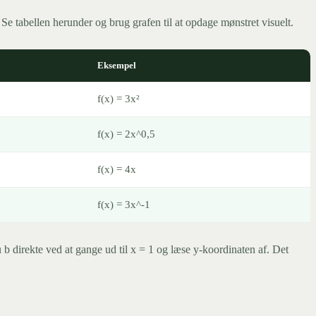
. Se tabellen herunder og brug grafen til at opdage mønstret visuelt.
Eksempel
f(x) = 3x²
f(x) = 2x^0,5
f(x) = 4x
f(x) = 3x^-1
u b direkte ved at gange ud til x = 1 og læse y-koordinaten af. Det