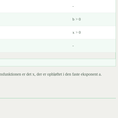
-
b > 0
x > 0
-
ensfunktionen er det x, der er ophløftet i den faste eksponent a.