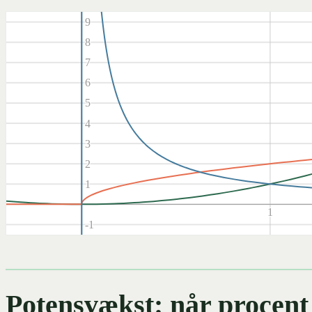
10
9
8
7
6
5
4
3
2
1
1
-1
-2
-3
-4
Potensvækst: når procent