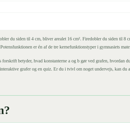
Dobler du siden til 4 cm, bliver arealet 16 cm². Firedobler du siden til
n. Potensfunktionen er én af de tre kernefunktionstyper i gymnasiets mat
s forskrift betyder, hvad konstanterne a og b gør ved grafen, hvordan d
eraktive grafer og en quiz. Er du i tvivl om noget undervejs, kan du a
n?