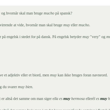
 og hvornår skal man bruge
mucho
på spansk?
rvirrende at vide, hvornår man skal bruge
muy
eller
mucho
.
 på engelsk i stedet for på dansk. På engelsk betyder
muy
"very" og
mu
ve et adjektiv eller et biord, men
muy
kan ikke bruges foran navneord.
g du svarer
muy bien.
t er altså det samme om man siger e
lla es
muy
hermosa
elleré
l es
muy
h