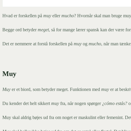
Hvad er forskellen på
muy
eller
mucho
? Hvornår skal man bruge muy
Begge ord betyder
meget
, så for mange lærer spansk kan der være fo
Det er nemmere at forstå forskellen på
muy
og
mucho
, når man tænker
Muy
Muy
er et biord, som betyder meget. Funktionen med
muy
er at beskri
Du kender det helt sikkert
muy
fra, når nogen spørger
¿cómo estás?
o
Muy skal aldrig bøjes ud fra om noget er maskulint eller femenint. De