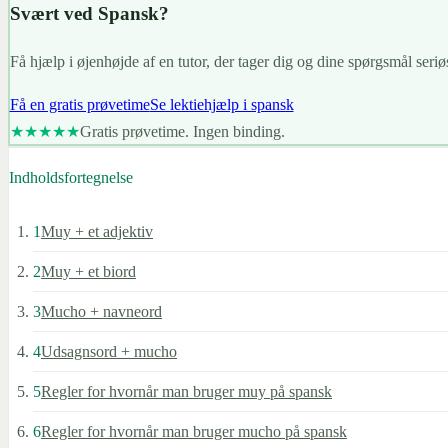
Svært ved Spansk?
Få hjælp i øjenhøjde af en tutor, der tager dig og dine spørgsmål seriøs
Få en gratis prøvetime
Se lektiehjælp i spansk
★★★★★
Gratis prøvetime. Ingen binding.
Indholdsfortegnelse
1
Muy + et adjektiv
2
Muy + et biord
3
Mucho + navneord
4
Udsagnsord + mucho
5
Regler for hvornår man bruger muy på spansk
6
Regler for hvornår man bruger mucho på spansk