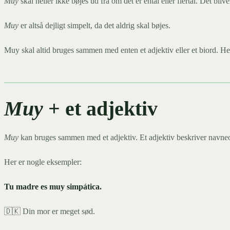
Muy
skal heller ikke bøjes ud fra om det er ental eller flertal. Det bli
Muy
er altså dejligt simpelt, da det aldrig skal bøjes.
Muy skal altid bruges sammen med enten et adjektiv eller et biord. H
Muy
+ et adjektiv
Muy
kan bruges sammen med et adjektiv. Et adjektiv beskriver navn
Her er nogle eksempler:
Tu madre es muy simpática.
🇩🇰 Din mor er meget sød.