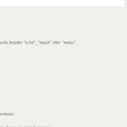
cho betyder "a lot", "much" eller "many".
ermoso.