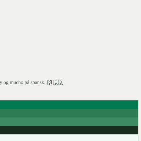
muy og mucho på spansk! 🙌 🇪🇸