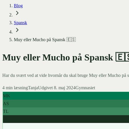
Blog
Spansk
Muy eller Mucho på Spansk 🇪🇸
Muy eller Mucho på Spansk 🇪
Har du svært ved at vide hvornår du skal bruge Muy eller Mucho på 
4
min læsning
Tanja
Udgivet
8. maj 2024
Gymnasiet
MK
AS
TL
967+