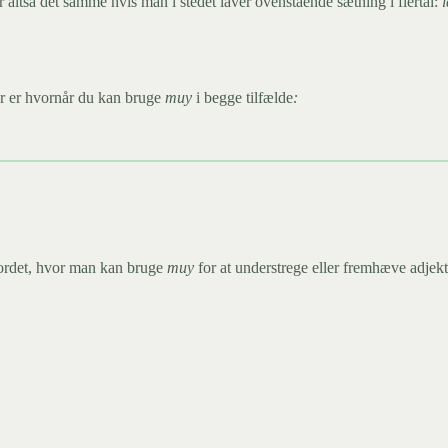
ver altså det samme hvis man i stedet laver ovenstående sætning i flertal:
er er hvornår du kan bruge
muy
i begge tilfælde
:
eordet, hvor man kan bruge
muy
for at understrege eller fremhæve adjekt