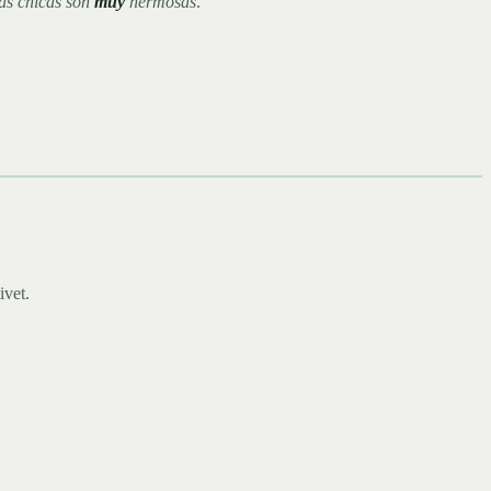
las chicas son
muy
hermosas
.
ivet.