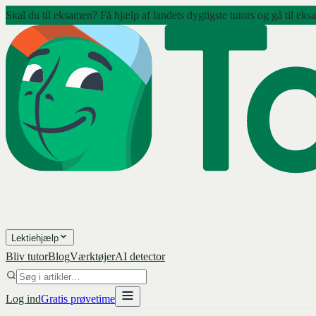
Skal du til eksamen? Få hjælp af landets dygtigste tutors og gå til eks
Lektiehjælp
Bliv tutor
Blog
Værktøjer
AI detector
Log ind
Gratis prøvetime