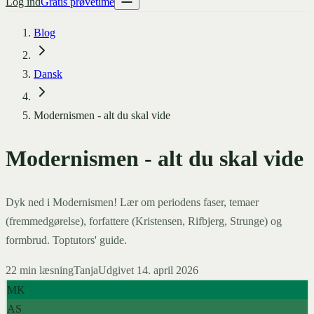
Log ind
Gratis prøvetime
Blog
Dansk
Modernismen - alt du skal vide
Modernismen - alt du skal vide
Dyk ned i Modernismen! Lær om periodens faser, temaer
(fremmedgørelse), forfattere (Kristensen, Rifbjerg, Strunge) og
formbrud. Toptutors' guide.
22
min læsning
Tanja
Udgivet
14. april 2026
MK
AS