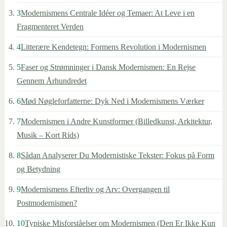
3
Modernismens Centrale Idéer og Temaer: At Leve i en
Fragmenteret Verden
4
Litterære Kendetegn: Formens Revolution i Modernismen
5
Faser og Strømninger i Dansk Modernismen: En Rejse
Gennem Århundredet
6
Mød Nøgleforfatterne: Dyk Ned i Modernismens Værker
7
Modernismen i Andre Kunstformer (Billedkunst, Arkitektur,
Musik – Kort Rids)
8
Sådan Analyserer Du Modernistiske Tekster: Fokus på Form
og Betydning
9
Modernismens Efterliv og Arv: Overgangen til
Postmodernismen?
10
Typiske Misforståelser om Modernismen (Den Er Ikke Kun