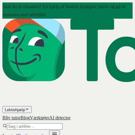
Skal du til eksamen? Få hjælp af landets dygtigste tutors og gå til
eksamen med selvtillid
Lektiehjælp
Bliv tutor
Blog
Værktøjer
AI detector