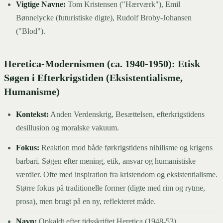
Vigtige Navne:
Tom Kristensen ("Hærværk"), Emil
Bønnelycke (futuristiske digte), Rudolf Broby-Johansen
("Blod").
Heretica-Modernismen (ca. 1940-1950): Etisk
Søgen i Efterkrigstiden (Eksistentialisme,
Humanisme)
Kontekst:
Anden Verdenskrig, Besættelsen, efterkrigstidens
desillusion og moralske vakuum.
Fokus:
Reaktion mod både førkrigstidens nihilisme og krigens
barbari. Søgen efter mening, etik, ansvar og humanistiske
værdier. Ofte med inspiration fra kristendom og eksistentialisme.
Større fokus på traditionelle former (digte med rim og rytme,
prosa), men brugt på en ny, reflekteret måde.
Navn:
Opkaldt efter tidsskriftet Heretica (1948-53).