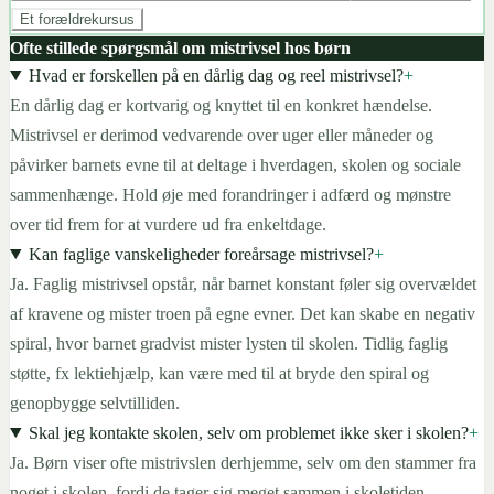
Et forældrekursus
Ofte stillede spørgsmål om mistrivsel hos børn
Hvad er forskellen på en dårlig dag og reel mistrivsel?
+
En dårlig dag er kortvarig og knyttet til en konkret hændelse.
Mistrivsel er derimod vedvarende over uger eller måneder og
påvirker barnets evne til at deltage i hverdagen, skolen og sociale
sammenhænge. Hold øje med forandringer i adfærd og mønstre
over tid frem for at vurdere ud fra enkeltdage.
Kan faglige vanskeligheder foreårsage mistrivsel?
+
Ja. Faglig mistrivsel opstår, når barnet konstant føler sig overvældet
af kravene og mister troen på egne evner. Det kan skabe en negativ
spiral, hvor barnet gradvist mister lysten til skolen. Tidlig faglig
støtte, fx lektiehjælp, kan være med til at bryde den spiral og
genopbygge selvtilliden.
Skal jeg kontakte skolen, selv om problemet ikke sker i skolen?
+
Ja. Børn viser ofte mistrivslen derhjemme, selv om den stammer fra
noget i skolen, fordi de tager sig meget sammen i skoletiden.