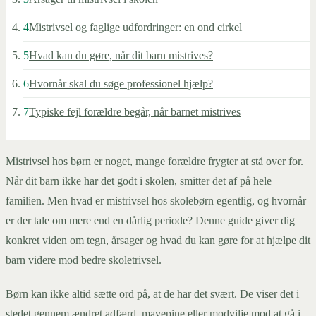
4
Mistrivsel og faglige udfordringer: en ond cirkel
5
Hvad kan du gøre, når dit barn mistrives?
6
Hvornår skal du søge professionel hjælp?
7
Typiske fejl forældre begår, når barnet mistrives
Mistrivsel hos børn er noget, mange forældre frygter at stå over for.
Når dit barn ikke har det godt i skolen, smitter det af på hele
familien. Men hvad er mistrivsel hos skolebørn egentlig, og hvornår
er der tale om mere end en dårlig periode? Denne guide giver dig
konkret viden om tegn, årsager og hvad du kan gøre for at hjælpe dit
barn videre mod bedre skoletrivsel.
Børn kan ikke altid sætte ord på, at de har det svært. De viser det i
stedet gennem ændret adfærd, mavepine eller modvilje mod at gå i