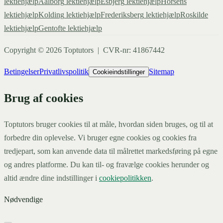
lektiehjælp
Aalborg
lektiehjælp
Esbjerg
lektiehjælp
Horsens
lektiehjælp
Kolding
lektiehjælp
Frederiksberg
lektiehjælp
Roskilde
lektiehjælp
Gentofte
lektiehjælp
Copyright ©
2026
Toptutors | CVR-nr: 41867442
Betingelser
Privatlivspolitik
Sitemap
Cookieindstillinger
Brug af cookies
Toptutors bruger cookies til at måle, hvordan siden bruges, og til at
forbedre din oplevelse. Vi bruger egne cookies og cookies fra
tredjepart, som kan anvende data til målrettet markedsføring på egne
og andres platforme. Du kan til- og fravælge cookies herunder og
altid ændre dine indstillinger i
cookiepolitikken
.
Nødvendige