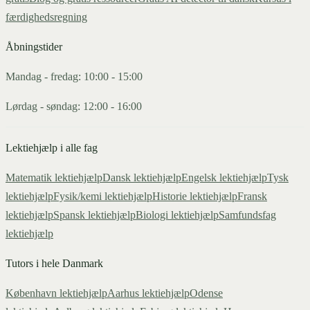
færdighedsregning
Åbningstider
Mandag - fredag: 10:00 - 15:00
Lørdag - søndag: 12:00 - 16:00
Lektiehjælp i alle fag
Matematik
lektiehjælp
Dansk
lektiehjælp
Engelsk
lektiehjælp
Tysk
lektiehjælp
Fysik/kemi
lektiehjælp
Historie
lektiehjælp
Fransk
lektiehjælp
Spansk
lektiehjælp
Biologi
lektiehjælp
Samfundsfag
lektiehjælp
Tutors i hele Danmark
København
lektiehjælp
Aarhus
lektiehjælp
Odense