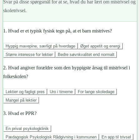
Svar på disse spørgsmål for at se, hvad du har lært om mistrivsel og
skoletrivsel.
1
.
Hvad er et typisk fysisk tegn på, at et barn mistrives?
Hyppig mavepine, særligt på hverdage
Øget appetit og energi
Større interesse for lektier
Bedre søvnkvalitet end normalt
2
.
Hvad angiver forældre som den hyppigste årsag til mistrivsel i
folkeskolen?
Lektier og fagligt pres
Uro i timerne
For lange skoledage
Mangel på lektier
3
.
Hvad er PPR?
En privat psykologklinik
Pædagogisk Psykologisk Rådgivning i kommunen
En app til trivsel