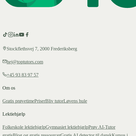
Stockflethsvej 7, 2000 Frederiksberg
hej@toptutors.com
+45 93 83 97 57
Om os
Gratis prøvetime
Priser
Bliv tutor
Løvens hule
Lektiehjælp
Folkeskole lektiehjælp
Gymnasiet lektiehjælp
Prøv AI-Tutor
gratis
Blog og gratis ressourcer
Gratis AI detector til dansk
Kursus i