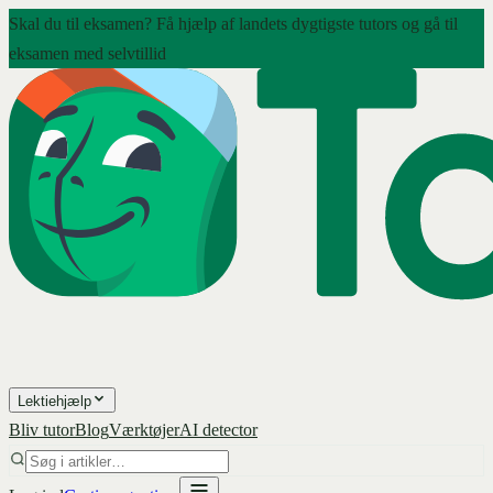
Skal du til eksamen? Få hjælp af landets dygtigste tutors og gå til
eksamen med selvtillid
Lektiehjælp
Bliv tutor
Blog
Værktøjer
AI detector