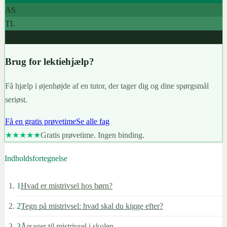
AS
TL
967+
Brug for lektiehjælp?
Få hjælp i øjenhøjde af en tutor, der tager dig og dine spørgsmål
seriøst.
Få en gratis prøvetime
Se alle fag
★★★★★
Gratis prøvetime. Ingen binding.
Indholdsfortegnelse
1
Hvad er mistrivsel hos børn?
2
Tegn på mistrivsel: hvad skal du kigge efter?
3
Årsager til mistrivsel i skolen